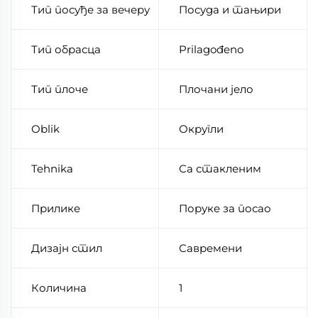
Тип посуђе за вечеру
Посуда и тањири
Тип обрасца
Prilagođeno
Тип плоче
Плочани јело
Oblik
Округли
Tehnika
Са стакленим
Прилике
Поруке за посао
Дизајн стил
Савремени
Количина
1