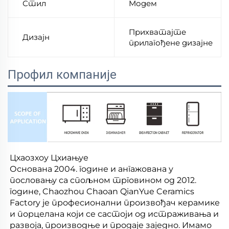
Стил
Модем
Прихватајте
Дизајн
прилагођене дизајне
Профил компаније
Цхаозхоу Цхиањуе
Основана 2004. године и ангажована у
пословању са спољном трговином од 2012.
године, Chaozhou Chaoan QianYue Ceramics
Factory је професионални произвођач керамике
и порцелана који се састоји од истраживања и
развоја, производње и продаје заједно. Имамо