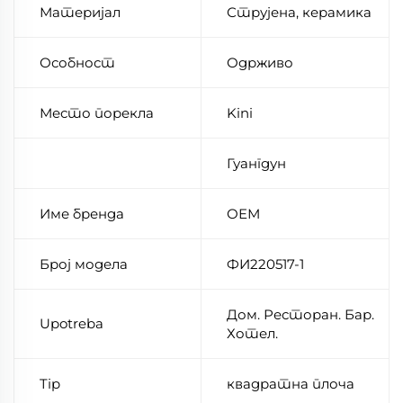
Материјал
Струјена, керамика
Особност
Одрживо
Место порекла
Kini
Гуангдун
Име бренда
ОЕМ
Број модела
ФИ220517-1
Дом. Ресторан. Бар.
Upotreba
Хотел.
Tip
квадратна плоча