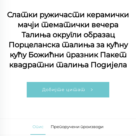
Слатки ружичасти керамички
мачји тематички вечера
Талиња округли образац
Порцеланска талиња за кућну
кућу Божићни празник Пакет
квадратни талиња Подијела
Добијте цитат
Опис
Препоручени производи