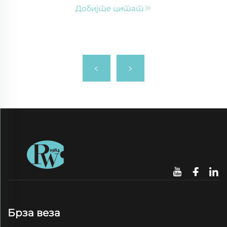
Добијте цитат
Брза веза