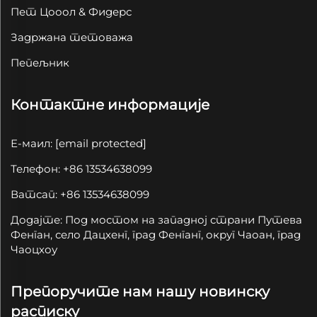
Пет Цооол & Фидерс
Задржана тетоважа
Пепељник
Контактне информације
Е-маил:
[email protected]
Телефон: +86 13534638099
Ватсап: +86 13534638099
Додајте: Под мостом на западној страни Путева
Фенган, село Дацхенг, град Фенганг, округ Чаоан, град
Чаоцхоу
Препоручите нам нашу новинску
расписку