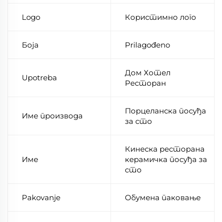
Logo
Користимно лого
Боја
Prilagođeno
Дом Хотел
Upotreba
Ресторан
Порцеланска посуђа
Име производа
за сто
Кинеска ресторана
Име
керамичка посуђа за
сто
Pakovanje
Обумена паковање