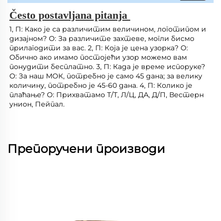
Često postavljana pitanja 
1, П: Како је са различитим величином, логотипом и 
дизајном? О: За различите захтеве, могли бисмо 
прилагодити за вас. 2, П: Која је цена узорка? О: 
Обично ако имамо постојећи узор можемо вам 
понудити бесплатно. 3, П: Када је време испоруке? 
О: За наш МОК, потребно је само 45 дана; за велику 
количину, потребно је 45-60 дана. 4, П: Колико је 
плаћање? О: Прихватамо Т/Т, Л/Ц, ДА, Д/П, Вестерн 
унион, Пейпал. 
Препоручени производи