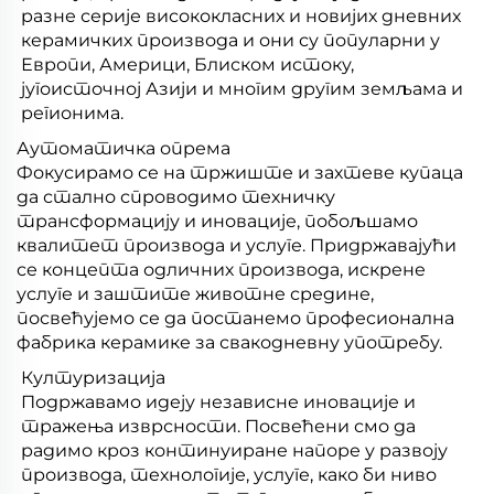
разне серије висококласних и новијих дневних
керамичких производа и они су популарни у
Европи, Америци, Блиском истоку,
југоисточној Азији и многим другим земљама и
регионима.
Аутоматичка опрема
Фокусирамо се на тржиште и захтеве купаца
да стално спроводимо техничку
трансформацију и иновације, побољшамо
квалитет производа и услуге. Придржавајући
се концепта одличних производа, искрене
услуге и заштите животне средине,
посвећујемо се да постанемо професионална
фабрика керамике за свакодневну употребу.
Културизација
Подржавамо идеју независне иновације и
тражења изврсности. Посвећени смо да
радимо кроз континуиране напоре у развоју
производа, технологије, услуге, како би ниво