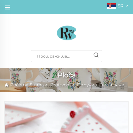
SR
Ploča
Početna Strana
>
Proizvodi
>
Поручиште за вечеру