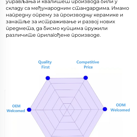
управљања и квалитет производа били у
складу са међународним стандардима. Имамо
напредну опрему за производњу керамике и
занатље за истраживање и развој нових
предмета, да бисмо купцима пружили
различите прилагођене производе.