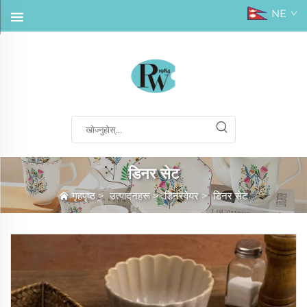
NE
डिनर सेट
गृहपृष्ठ
>
उत्पादनहरू
>
डिनरवेयर
>
डिनर सेट