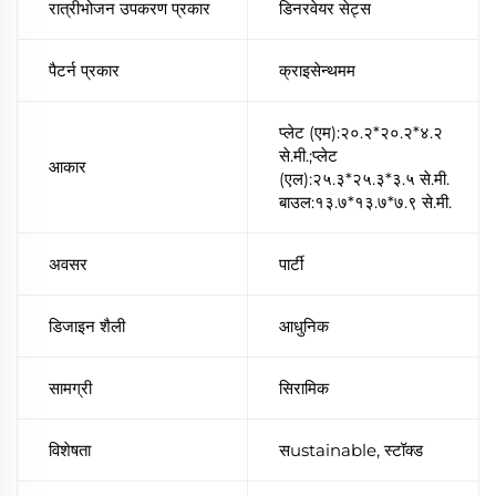
रात्रीभोजन उपकरण प्रकार
डिनरवेयर सेट्स
पैटर्न प्रकार
क्राइसेन्थमम
प्लेट (एम):२०.२*२०.२*४.२
से.मी.;प्लेट
आकार
(एल):२५.३*२५.३*३.५ से.मी.
बाउल:१३.७*१३.७*७.९ से.मी.
अवसर
पार्टी
डिजाइन शैली
आधुनिक
सामग्री
सिरामिक
विशेषता
सustainable, स्टॉक्ड