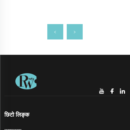
छिटो लिङ्क