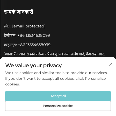
सम्पर्क जानकारी
ईमेल:
[email protected]
टेलीफोन: +86 13534638099
व्हाट्सएप: +86 13534638099
ठेगाना: फेंग'आन रोडको पश्चिम तर्फको पुलको तल, डाचेंग गाउँ, फेंगटाङ नगर,
चाओ'आन जिल्ला, चाओजोउ सहरमा
We value your privacy
We use cookies and similar tools to provide our services.
हाम्रो न्यूजलेटरको सदस्यता लिनुहोस्
If you don't want to accept all cookies, click Personalize
cookies.
हाम्रो कम्पनीको टोलीबाट नवीनतम उद्योग समाचार, अपडेट र अन्तर्दृष्टि प्राप्त गर्न
हाम्रो न्यूजलेटरमा सामेल हुनुहोस्।
Accept all
Personalize cookies
सदस्यता लिनुहोस्
गृहपृष्ठ
उत्पादन
बारेमा
संपर्क