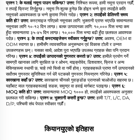
प्रश्न 1: के मलाई नमूना पाउन सकिन्छ? 
उत्तर: 
निश्चित रूपमा, हामी नमूना प्रदान गर्छौं, 
र तपाईं फ्रिज्ट तिर्नुहुन्छ। नमूना निःशुल्क हुनेछ कि होइन भन्ने कुरा तपाईंले कति 
नमूनाको आवश्यकता छ भन्ने कुरामा निर्भर गर्दछ। 
प्रश्न २: तपाईंको डेलिभरी समय 
कति हो? 
उत्तर: 
कस्टमाइज गरिएको नमूनाका लागि: भुक्तानी प्राप्त भएपछि सामान्यतया 
नमूनाका लागि १०-१२ दिन लाग्छ। बल्क उत्पादनका लागि: १०,००० पिस भन्दा कम 
हुँदा सामान्यतया ३५-४५ दिन लाग्छ। १०,००० पिस भन्दा बढी हुँदा छलफल आवश्यक 
पर्दछ। 
प्रश्न ३: के तपाईं कस्टमाइजेसन स्वीकार गर्नुहुन्छ? 
उत्तर: 
अवश्य, OEM वा 
ODM स्वागत छ। हामीसँग व्यावसायिक अनुसन्धान एवं विकास टोली र उन्नत 
उपकरणहरू छन्। यसका साथै, आदेश पूरा भएपछि उपलब्ध ग्राहक सेवा पनि प्रदान 
गरिन्छ। 
प्रश्न ४: तपाईंको उत्पादनको गुणस्तर कस्तो छ? 
उत्तर: 
हामीले प्रयोग गर्ने 
सामग्री खानाका लागि सुरक्षित छ र ओभन, माइक्रोवेव, डिशवाशर, फ्रिज र अन्य 
मेसिनहरूमा स्थायी छ, चाहे त्यो चिसो वा गर्मी होस्। ग्राहकहरूले प्राप्त गर्ने उत्पादनको 
सर्वोत्तम गुणस्तर सुनिश्चित गर्न धेरै पटकको गुणस्तर नियन्त्रण गरिनेछ। 
प्रश्न ५: 
कारखाना कहाँ छ? 
उत्तर: 
कारखाना चीनको गुवाङ्डोङ प्रान्तको चाओजोउ सहरमा छ। 
यहाँबाट माल ग्राहकहरूलाई सडक, समुन्द्र वा हवाई मार्गबाट पठाइन्छ। 
प्रश्न ६: 
MOQ कति हो? 
उत्तर: 
सामान्यतया MOQ १००० हो, तपाईंको आवश्यकता अनुसार 
छलफल गरी सकिन्छ। 
प्रश्न ७: भुक्तानी कसरी हुन्छ? 
उत्तर: 
हामी T/T, L/C, DA, 
D/P, पश्चिमी संघ पेपाल स्वीकार गर्छौं। 
कियानयुएको इतिहास 