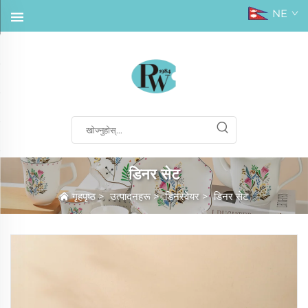
NE
डिनर सेट
गृहपृष्ठ
>
उत्पादनहरू
>
डिनरवेयर
>
डिनर सेट