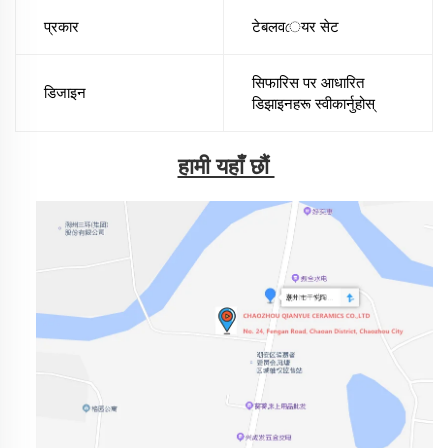
प्रकार
टेबलवেयर सेट
सिफारिस पर आधारित
डिजाइन
डिझाइनहरू स्वीकार्नुहोस्
हामी यहाँ छौं 