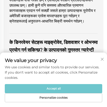
परीक्षणहरू पास गरेका छन् र एसजीएस परीक्षण प्रतिवेदनहरूसँगै
उपलब्ध छन्। हामी कुनै पनि समयमा औपचारिक प्रमाणन
कागजातहरू प्रदान गर्न सक्छौं जसले हाम्रा उत्पादनहरू युरोपीय र
अमेरिकी बजारहरूका प्रवेश मापदण्डहरू पूरा गर्दछन् र
क्रेताहरूलाई अनुपालन-आधारित बिक्री समर्थन गर्दछन्।
के डिनरवेयर सेटहरू माइक्रोवेव, डिशवाशर र ओभनमा
प्रयोग गर्न सकिन्छ? के उत्पादनको गुणस्तर ग्यारेन्टी
गरिएको छ?
We value your privacy
अधिकांश पोर्सिलेन र स्टोनवेयर सेटहरू माइक्रोवेव र डिशवाशरमा
We use cookies and similar tools to provide our services.
प्रयोग गर्न सुरक्षित हुन्छन्, र २००–२५०℃ सम्म ओभनमा प्रयोग
If you don't want to accept all cookies, click Personalize
गर्न सुरक्षित छन्। तथापि, हातले चित्रण गरिएका सेटहरू वा धातुको
cookies.
सजावट भएका सेटहरू माइक्रोवेवमा प्रयोग गर्न सुरक्षित हुँदैनन्।
हामीसँग आधुनिक उत्पादन कारखाना छ र हामी उच्च-तापमान भर्ने
Accept all
प्रक्रिया अपनाउँछौं, जसले गर्दा चिकना, गैर-छिद्रित ग्लेज र कठोर
बनावट प्राप्त हुन्छ। कारखानाबाट बाहिर निस्कनु अघि सबै
Personalize cookies
उत्पादनहरूको १००% निरीक्षण गरिन्छ, जसले गर्दा स्थिर र
गृहपृष्ठ
उत्पादन
बारेमा
संपर्क