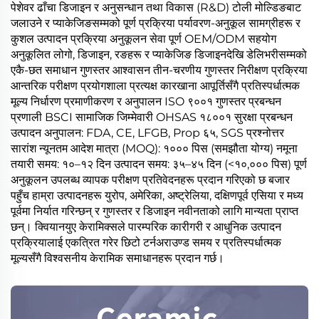
पेशेवर ढाँचा डिजाइन र अनुसन्धान तथा विकास (R&D) टोली मोल्डिङबाट
जलाउने र प्याकेजिङसम्मको पूर्ण प्रक्रिया पर्यावरण-अनुकूल सामग्रीहरू र
कुशल उत्पादन प्रक्रिया अनुकूलन सेवा पूर्ण OEM/ODM सहयोग
अनुकूलित लोगो, डिजाइन, रङहरू र प्याकेजिङ डिजाइनदेखि डेलिभरीसम्मको
एकै-छत समाधान गुणस्तर आश्वासन तीन-चरणीय गुणस्तर निरीक्षण प्रक्रिया
आन्तरिक परीक्षण प्रयोगशाला प्रत्यक्ष कारखाना आपूर्तिसँगै प्रतिस्पर्धात्मक
मूल्य निर्धारण प्रमाणीकरण र अनुपालन ISO ९००१ गुणस्तर प्रबन्धन
प्रणाली BSCI सामाजिक जिम्मेवारी OHSAS १८००१ सुरक्षा प्रबन्धन
उत्पादन अनुपालन: FDA, CE, LFGB, Prop ६५, SGS प्रश्नोत्तर
सारांश न्यूनतम आदेश मात्रा (MOQ): १००० पिस (समझौता योग्य) नमूना
तयारी समय: १०–१२ दिन उत्पादन समय: ३५–४५ दिन (<१०,००० पिस) पूर्ण
अनुकूलन उपलब्ध व्यापक परीक्षण प्रतिवेदनहरू प्रदान गरिएको छ बजार
पहुँच हाम्रा उत्पादनहरू युरोप, अमेरिका, अष्ट्रेलिया, दक्षिणपूर्व एसिया र मध्य
पूर्वमा निर्यात गरिन्छन् र गुणस्तर र डिजाइन नवीनताको लागि मान्यता प्राप्त
छन्। क्वियानयुए केरामिक्सले पारम्परिक कारीगरी र आधुनिक उत्पादन
प्रक्रियालाई एकत्रित गरेर छिटो टर्नअराउण्ड समय र प्रतिस्पर्धात्मक
मूल्यसँगै विश्वसनीय केरामिक समाधानहरू प्रदान गर्छ।