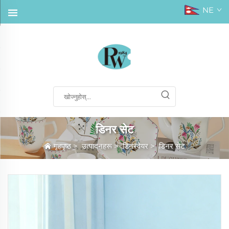
NE
डिनर सेट
गृहपृष्ठ
>
उत्पादनहरू
>
डिनरवेयर
>
डिनर सेट