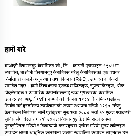
हामी बारे
चाओज़ौ क्वियानयुए केरामिक्स को., लि. - कम्पनी प्रोफाइल १९८४ मा
स्थापित, चाओज़ौ क्वियानयुए केरामिक्स घरेलु केरामिक्सको एक पेशेवर
निर्माता हो जसले अनुसन्धान तथा विकास (R&D), उत्पादन र बिक्री
समावेश गर्दछ। हामी विश्वभरका ब्राण्ड मालिकहरू, सुपरमार्केटहरू, थोक
विक्रेताहरू र व्यापारिक कम्पनीहरूलाई उच्च गुणस्तरका केरामिक
उत्पादनहरू आपूर्ति गर्छौं। कम्पनीको विकास १९८४: केरामिक घडीहरू
निर्माण गर्ने हस्तशिल्प कार्यशालाको रूपमा स्थापना गरियो १९९०: घरेलु
केरामिक्स निर्माणमा सार्ने प्रक्रिया सुरु भयो २००४: नयाँ १४ एकड फ्याक्टरी
सुविधासँग विस्तार गरियो २०१२: क्वियानयुए केरामिक्सको रूपमा
पुनर्ब्राण्डिङ गरियो र विश्वव्यापी बजारहरूमा प्रवेश गरियो मुख्य शक्तिहरू
उत्पादन क्षमता आधुनिक कारखाना जसमा स्वचालित उत्पादन लाइनहरू छन्