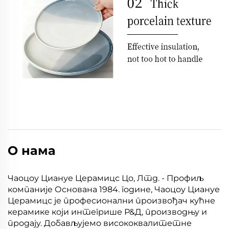
О нама
Чаоцоу Циануе Церамицс Цо, Лтд. - Профиљ
компаније Основана 1984. године, Чаоцоу Циануе
Церамицс је професионални произвођач кућне
керамике који интегрише Р&Д, производњу и
продају. Добављујемо висококвалитетне