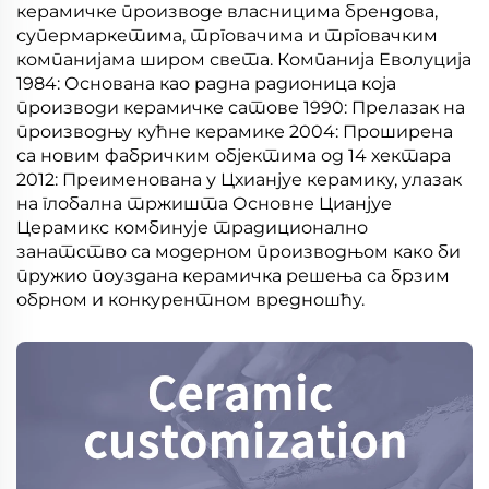
керамичке производе власницима брендова,
супермаркетима, трговачима и трговачким
компанијама широм света. Компанија Еволуција
1984: Основана као радна радионица која
производи керамичке сатове 1990: Прелазак на
производњу кућне керамике 2004: Проширена
са новим фабричким објектима од 14 хектара
2012: Преименована у Цхианјуе керамику, улазак
на глобална тржишта Основне Цианјуе
Церамикс комбинује традиционално
занатство са модерном производњом како би
пружио поуздана керамичка решења са брзим
обрном и конкурентном вредношћу.