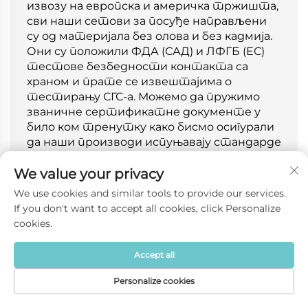
извозу на европска и америчка тржишта,
сви наши сетови за посуђе направљени
су од материјала без олова и без кадмија.
Они су положили ФДА (САД) и ЛФГБ (ЕС)
тестове безбедности контакта са
храном и прате се извештајима о
тестирању СГС-а. Можемо да пружимо
званичне сертификатне документе у
било ком тренутку како бисмо осигурали
да наши производи испуњавају стандарде
приступа европским и америчким
тржиштима и подржали купце у
We value your privacy
усаглашеној продаји.
We use cookies and similar tools to provide our services.
If you don't want to accept all cookies, click Personalize
cookies.
Да ли се сетови за посуђе могу
Accept all
користити у микроталасној
Personalize cookies
пећи, машинама за прање посуђа
Početna
Производ
Oko
Контакт