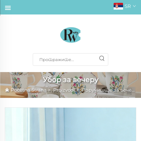
SR
Убор за вечеру
Početna Strana
>
Proizvodi
>
Поручиште за вечеру