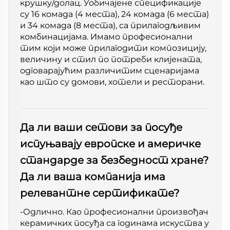
крушку/долац. Уобичајене спецификације
су 16 комада (4 места), 24 комада (6 места)
и 34 комада (8 места), са прилагодљивим
комбинацијама. Имамо професионални
тим који може прилагодити композицију,
величину и стил по потреби клијената,
одговарајућим различитим сценаријама
као што су домови, хотели и ресторани.
Да ли ваши сетови за посуђе
испуњавају европске и америчке
стандарде за безбедност хране?
Да ли ваша компанија има
релевантне сертификате?
-Одлично. Као професионални произвођач
керамичких посуђа са годинама искуства у