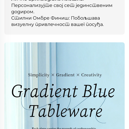
Персонализујте свој сет јединственим
додиром.
Стилни Омбре Финиш: Побољшава
визуелну привлечност вашег посуђа.