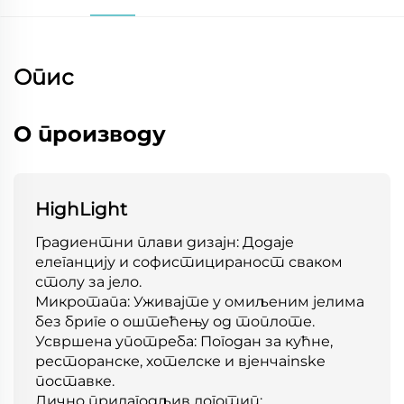
Опис
О производу
HighLight
Градиентни плави дизајн: Додаје
елеганцију и софистицираност сваком
столу за јело.
Микротапа: Уживајте у омиљеним јелима
без бриге о оштећењу од топлоте.
Усвршена употреба: Погодан за кућне,
ресторанске, хотелске и вјенчаinske
поставке.
Лично прилагодљив логотип: