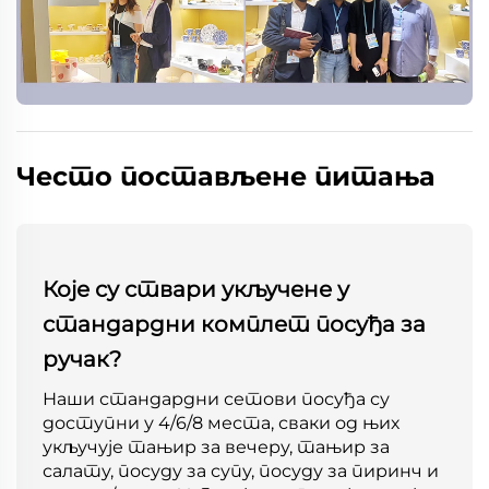
Често постављене питања
Које су ствари укључене у
стандардни комплет посуђа за
ручак?
Наши стандардни сетови посуђа су
доступни у 4/6/8 места, сваки од њих
укључује тањир за вечеру, тањир за
салату, посуду за супу, посуду за пиринч и