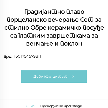
Градијантно плаво
порцеланско вечерање Сет за
стилно Обре керамичко посуђе
са глатким завршеткама за
венчање и поклон
1601754579811
Spu:
Добијте цитат
Опис
Препоручени производи