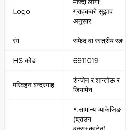
मौज्दा लोगो;
Logo
ग्राहकको सुझाव
अनुसार
रंग
सफेद वा रस्त्रीय रङ
HS कोड
6911019
शेन्जेन र शान्तोऊ र
परिवहन बन्दरगाह
जियामेन
१.सामान्य प्याकेजिङ
(ब्राउन
बक्स+कार्टन)