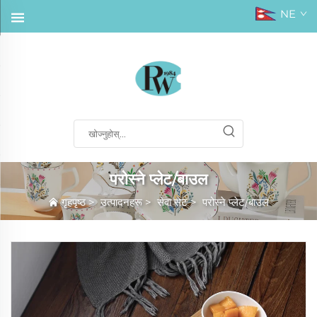
NE
परोस्ने प्लेट/बाउल
गृहपृष्ठ
>
उत्पादनहरू
>
सेवा सेट
>
परोस्ने प्लेट/बाउल