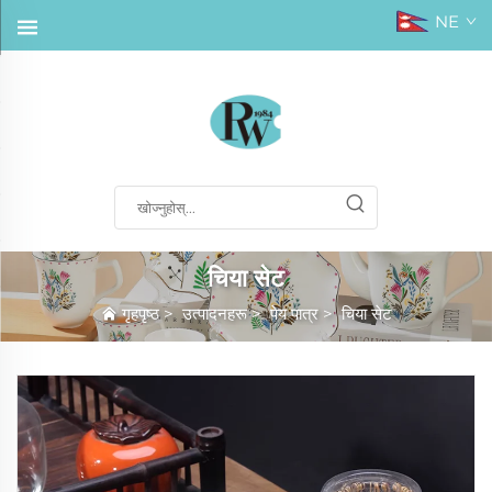
NE
चिया सेट
गृहपृष्ठ
>
उत्पादनहरू
>
पेय पात्र
>
चिया सेट