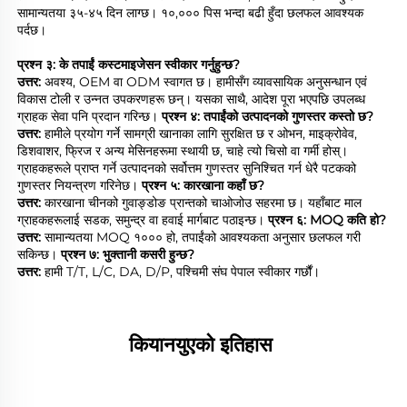
सामान्यतया ३५-४५ दिन लाग्छ। १०,००० पिस भन्दा बढी हुँदा छलफल आवश्यक 
पर्दछ। 
प्रश्न ३: के तपाईं कस्टमाइजेसन स्वीकार गर्नुहुन्छ? 
उत्तर: 
अवश्य, OEM वा ODM स्वागत छ। हामीसँग व्यावसायिक अनुसन्धान एवं 
विकास टोली र उन्नत उपकरणहरू छन्। यसका साथै, आदेश पूरा भएपछि उपलब्ध 
ग्राहक सेवा पनि प्रदान गरिन्छ। 
प्रश्न ४: तपाईंको उत्पादनको गुणस्तर कस्तो छ? 
उत्तर: 
हामीले प्रयोग गर्ने सामग्री खानाका लागि सुरक्षित छ र ओभन, माइक्रोवेव, 
डिशवाशर, फ्रिज र अन्य मेसिनहरूमा स्थायी छ, चाहे त्यो चिसो वा गर्मी होस्। 
ग्राहकहरूले प्राप्त गर्ने उत्पादनको सर्वोत्तम गुणस्तर सुनिश्चित गर्न धेरै पटकको 
गुणस्तर नियन्त्रण गरिनेछ। 
प्रश्न ५: कारखाना कहाँ छ? 
उत्तर: 
कारखाना चीनको गुवाङ्डोङ प्रान्तको चाओजोउ सहरमा छ। यहाँबाट माल 
ग्राहकहरूलाई सडक, समुन्द्र वा हवाई मार्गबाट पठाइन्छ। 
प्रश्न ६: MOQ कति हो? 
उत्तर: 
सामान्यतया MOQ १००० हो, तपाईंको आवश्यकता अनुसार छलफल गरी 
सकिन्छ। 
प्रश्न ७: भुक्तानी कसरी हुन्छ? 
उत्तर: 
हामी T/T, L/C, DA, D/P, पश्चिमी संघ पेपाल स्वीकार गर्छौं। 
कियानयुएको इतिहास 
________________