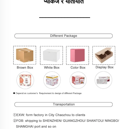
प्याकेज र यातायात 
________________