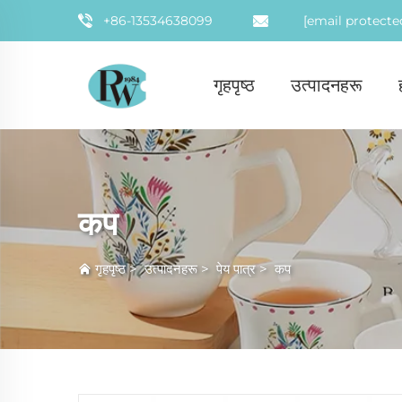
+86-13534638099
[email protecte
गृहपृष्ठ
उत्पादनहरू
कप
गृहपृष्ठ
>
उत्पादनहरू
>
पेय पात्र
>
कप