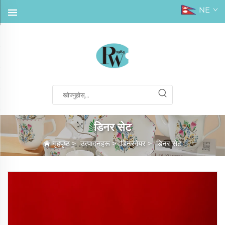
NE
डिनर सेट
गृहपृष्ठ
>
उत्पादनहरू
>
डिनरवेयर
>
डिनर सेट