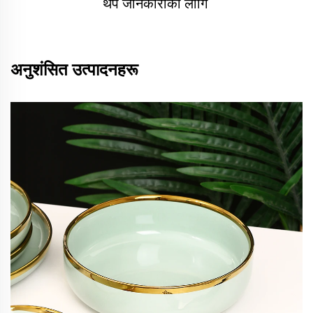
थप जानकारीको लागि 
अनुशंसित उत्पादनहरू