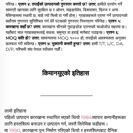
गरिन्छ। 
प्रश्न ४: तपाईंको उत्पादनको गुणस्तर कस्तो छ? 
उत्तर: 
हामीले प्रयोग गर्ने 
सामग्री खानाका लागि सुरक्षित छ र ओभन, माइक्रोवेव, डिशवाशर, फ्रिज र अन्य 
मेसिनहरूमा स्थायी छ, चाहे त्यो चिसो वा गर्मी होस्। ग्राहकहरूले प्राप्त गर्ने उत्पादनको 
सर्वोत्तम गुणस्तर सुनिश्चित गर्न धेरै पटकको गुणस्तर नियन्त्रण गरिनेछ। 
प्रश्न ५: 
कारखाना कहाँ छ? 
उत्तर: 
कारखाना चीनको गुवाङ्डोङ प्रान्तको चाओजोउ सहरमा छ। 
यहाँबाट माल ग्राहकहरूलाई सडक, समुन्द्र वा हवाई मार्गबाट पठाइन्छ। 
प्रश्न ६: 
MOQ कति हो? 
उत्तर: 
सामान्यतया MOQ १००० हो, तपाईंको आवश्यकता अनुसार 
छलफल गरी सकिन्छ। 
प्रश्न ७: भुक्तानी कसरी हुन्छ? 
उत्तर: 
हामी T/T, L/C, DA, 
D/P, पश्चिमी संघ पेपाल स्वीकार गर्छौं। 
कियानयुएको इतिहास 
________________
लामो इतिहास
पहिलो उत्पादन कारखाना स्थापित भएको थियो
1984
व्यापार कम्पनीहरूका
लागि हस्तशिल्प बनाउन र उत्पादन गर्न, जस्तै सिरेमिक घडीहरू।
मा
1990
, कारखाना पुन: निर्माण गरिएको थियो र हस्तशिल्पबाट दैनिक