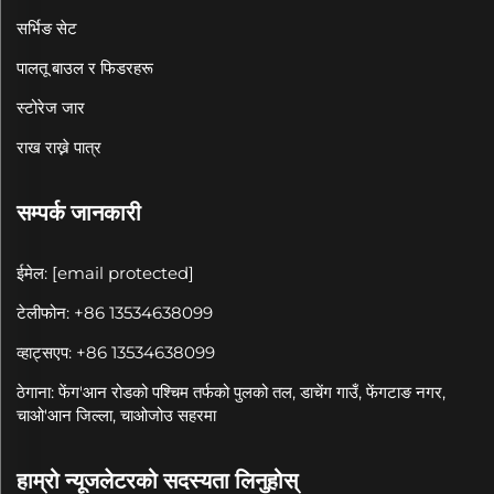
सर्भिङ सेट
पालतू बाउल र फिडरहरू
स्टोरेज जार
राख राख्ने पात्र
सम्पर्क जानकारी
ईमेल:
[email protected]
टेलीफोन: +86 13534638099
व्हाट्सएप: +86 13534638099
ठेगाना: फेंग'आन रोडको पश्चिम तर्फको पुलको तल, डाचेंग गाउँ, फेंगटाङ नगर,
चाओ'आन जिल्ला, चाओजोउ सहरमा
हाम्रो न्यूजलेटरको सदस्यता लिनुहोस्