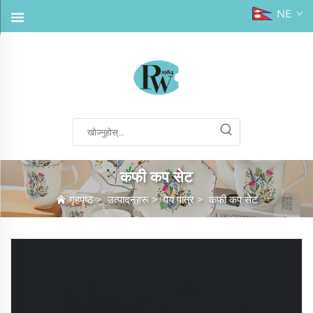
NE
कफी कप सेट
गृहपृष्ठ
>
उत्पादनहरू
>
पेय पात्र
>
कफी कप सेट