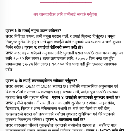
________________
थप जानकारीका लागि हामीलाई सम्पर्क गर्नुहोस् 
प्रश्न 1: के मलाई नमूना पाउन सकिन्छ? 
उत्तर: 
निश्चित रूपमा, हामी नमूना प्रदान गर्छौं, र तपाईं फ्रिज्ट तिर्नुहुन्छ। नमूना 
निःशुल्क हुनेछ कि होइन भन्ने कुरा तपाईंले कति नमूनाको आवश्यकता छ भन्ने कुरामा 
निर्भर गर्दछ। 
प्रश्न २: तपाईंको डेलिभरी समय कति हो? 
उत्तर: 
कस्टमाइज गरिएको नमूनाका लागि: भुक्तानी प्राप्त भएपछि सामान्यतया नमूनाका 
लागि १०-१२ दिन लाग्छ। बल्क उत्पादनका लागि: १०,००० पिस भन्दा कम हुँदा 
सामान्यतया ३५-४५ दिन लाग्छ। १०,००० पिस भन्दा बढी हुँदा छलफल आवश्यक 
पर्दछ। 
प्रश्न ३: के तपाईं कस्टमाइजेसन स्वीकार गर्नुहुन्छ? 
उत्तर: 
अवश्य, OEM वा ODM स्वागत छ। हामीसँग व्यावसायिक अनुसन्धान एवं 
विकास टोली र उन्नत उपकरणहरू छन्। यसका साथै, आदेश पूरा भएपछि उपलब्ध 
ग्राहक सेवा पनि प्रदान गरिन्छ। 
प्रश्न ४: तपाईंको उत्पादनको गुणस्तर कस्तो छ? 
उत्तर: 
हामीले प्रयोग गर्ने सामग्री खानाका लागि सुरक्षित छ र ओभन, माइक्रोवेव, 
डिशवाशर, फ्रिज र अन्य मेसिनहरूमा स्थायी छ, चाहे त्यो चिसो वा गर्मी होस्। 
ग्राहकहरूले प्राप्त गर्ने उत्पादनको सर्वोत्तम गुणस्तर सुनिश्चित गर्न धेरै पटकको 
गुणस्तर नियन्त्रण गरिनेछ। 
प्रश्न ५: कारखाना कहाँ छ? 
उत्तर: 
कारखाना चीनको गुवाङ्डोङ प्रान्तको चाओजोउ सहरमा छ। यहाँबाट माल 
ग्राहकहरूलाई सडक, समुन्द्र वा हवाई मार्गबाट पठाइन्छ। 
प्रश्न ६: MOQ कति हो? 