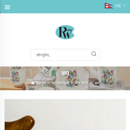
NE
कप
गृहपृष्ठ
>
उत्पादनहरू
>
पेय पात्र
>
कप