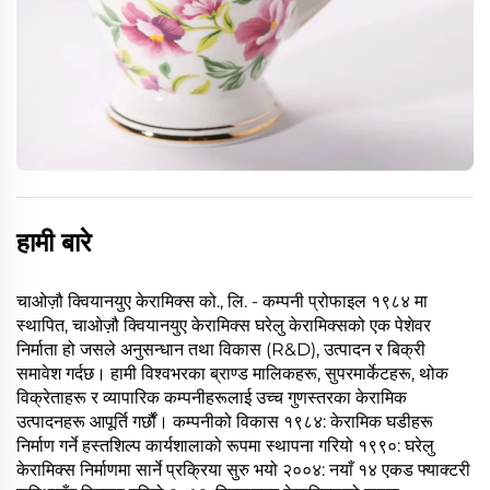
हामी बारे
चाओज़ौ क्वियानयुए केरामिक्स को., लि. - कम्पनी प्रोफाइल १९८४ मा
स्थापित, चाओज़ौ क्वियानयुए केरामिक्स घरेलु केरामिक्सको एक पेशेवर
निर्माता हो जसले अनुसन्धान तथा विकास (R&D), उत्पादन र बिक्री
समावेश गर्दछ। हामी विश्वभरका ब्राण्ड मालिकहरू, सुपरमार्केटहरू, थोक
विक्रेताहरू र व्यापारिक कम्पनीहरूलाई उच्च गुणस्तरका केरामिक
उत्पादनहरू आपूर्ति गर्छौं। कम्पनीको विकास १९८४: केरामिक घडीहरू
निर्माण गर्ने हस्तशिल्प कार्यशालाको रूपमा स्थापना गरियो १९९०: घरेलु
केरामिक्स निर्माणमा सार्ने प्रक्रिया सुरु भयो २००४: नयाँ १४ एकड फ्याक्टरी