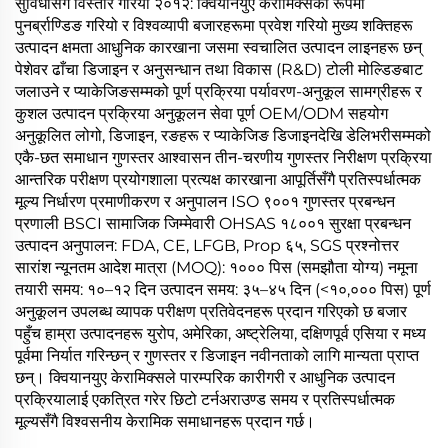
सुविधासँग विस्तार गरियो २०१२: क्वियानयुए केरामिक्सको रूपमा
पुनर्ब्राण्डिङ गरियो र विश्वव्यापी बजारहरूमा प्रवेश गरियो मुख्य शक्तिहरू
उत्पादन क्षमता आधुनिक कारखाना जसमा स्वचालित उत्पादन लाइनहरू छन्
पेशेवर ढाँचा डिजाइन र अनुसन्धान तथा विकास (R&D) टोली मोल्डिङबाट
जलाउने र प्याकेजिङसम्मको पूर्ण प्रक्रिया पर्यावरण-अनुकूल सामग्रीहरू र
कुशल उत्पादन प्रक्रिया अनुकूलन सेवा पूर्ण OEM/ODM सहयोग
अनुकूलित लोगो, डिजाइन, रङहरू र प्याकेजिङ डिजाइनदेखि डेलिभरीसम्मको
एकै-छत समाधान गुणस्तर आश्वासन तीन-चरणीय गुणस्तर निरीक्षण प्रक्रिया
आन्तरिक परीक्षण प्रयोगशाला प्रत्यक्ष कारखाना आपूर्तिसँगै प्रतिस्पर्धात्मक
मूल्य निर्धारण प्रमाणीकरण र अनुपालन ISO ९००१ गुणस्तर प्रबन्धन
प्रणाली BSCI सामाजिक जिम्मेवारी OHSAS १८००१ सुरक्षा प्रबन्धन
उत्पादन अनुपालन: FDA, CE, LFGB, Prop ६५, SGS प्रश्नोत्तर
सारांश न्यूनतम आदेश मात्रा (MOQ): १००० पिस (समझौता योग्य) नमूना
तयारी समय: १०–१२ दिन उत्पादन समय: ३५–४५ दिन (<१०,००० पिस) पूर्ण
अनुकूलन उपलब्ध व्यापक परीक्षण प्रतिवेदनहरू प्रदान गरिएको छ बजार
पहुँच हाम्रा उत्पादनहरू युरोप, अमेरिका, अष्ट्रेलिया, दक्षिणपूर्व एसिया र मध्य
पूर्वमा निर्यात गरिन्छन् र गुणस्तर र डिजाइन नवीनताको लागि मान्यता प्राप्त
छन्। क्वियानयुए केरामिक्सले पारम्परिक कारीगरी र आधुनिक उत्पादन
प्रक्रियालाई एकत्रित गरेर छिटो टर्नअराउण्ड समय र प्रतिस्पर्धात्मक
मूल्यसँगै विश्वसनीय केरामिक समाधानहरू प्रदान गर्छ।