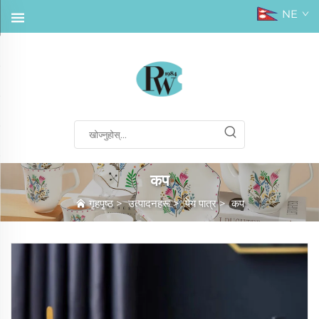
NE
कप
गृहपृष्ठ
>
उत्पादनहरू
>
पेय पात्र
>
कप