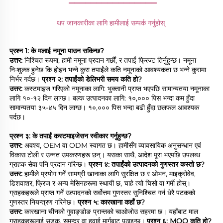
थप जानकारीका लागि हामीलाई सम्पर्क गर्नुहोस् 
प्रश्न 1: के मलाई नमूना पाउन सकिन्छ? 
उत्तर: 
निश्चित रूपमा, हामी नमूना प्रदान गर्छौं, र तपाईं फ्रिज्ट तिर्नुहुन्छ। नमूना 
निःशुल्क हुनेछ कि होइन भन्ने कुरा तपाईंले कति नमूनाको आवश्यकता छ भन्ने कुरामा 
निर्भर गर्दछ। 
प्रश्न २: तपाईंको डेलिभरी समय कति हो? 
उत्तर: 
कस्टमाइज गरिएको नमूनाका लागि: भुक्तानी प्राप्त भएपछि सामान्यतया नमूनाका 
लागि १०-१२ दिन लाग्छ। बल्क उत्पादनका लागि: १०,००० पिस भन्दा कम हुँदा 
सामान्यतया ३५-४५ दिन लाग्छ। १०,००० पिस भन्दा बढी हुँदा छलफल आवश्यक 
पर्दछ। 
प्रश्न ३: के तपाईं कस्टमाइजेसन स्वीकार गर्नुहुन्छ? 
उत्तर: 
अवश्य, OEM वा ODM स्वागत छ। हामीसँग व्यावसायिक अनुसन्धान एवं 
विकास टोली र उन्नत उपकरणहरू छन्। यसका साथै, आदेश पूरा भएपछि उपलब्ध 
ग्राहक सेवा पनि प्रदान गरिन्छ। 
प्रश्न ४: तपाईंको उत्पादनको गुणस्तर कस्तो छ? 
उत्तर: 
हामीले प्रयोग गर्ने सामग्री खानाका लागि सुरक्षित छ र ओभन, माइक्रोवेव, 
डिशवाशर, फ्रिज र अन्य मेसिनहरूमा स्थायी छ, चाहे त्यो चिसो वा गर्मी होस्। 
ग्राहकहरूले प्राप्त गर्ने उत्पादनको सर्वोत्तम गुणस्तर सुनिश्चित गर्न धेरै पटकको 
गुणस्तर नियन्त्रण गरिनेछ। 
प्रश्न ५: कारखाना कहाँ छ? 
उत्तर: 
कारखाना चीनको गुवाङ्डोङ प्रान्तको चाओजोउ सहरमा छ। यहाँबाट माल 
ग्राहकहरूलाई सडक, समुन्द्र वा हवाई मार्गबाट पठाइन्छ। 
प्रश्न ६: MOQ कति हो? 