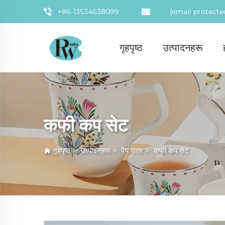
+86-13534638099
[email protecte
गृहपृष्ठ
उत्पादनहरू
कफी कप सेट
गृहपृष्ठ
>
उत्पादनहरू
>
पेय पात्र
>
कफी कप सेट