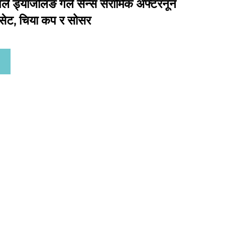
्ल ड्याजलिङ गर्ल सेन्स सेरामिक अफ्टरनून
सेट, चिया कप र सोसर