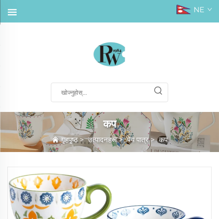
NE
कप
गृहपृष्ठ
>
उत्पादनहरू
>
पेय पात्र
>
कप