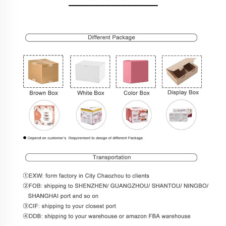
________________