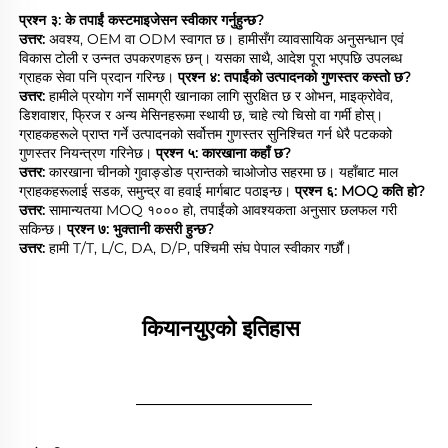
प्रश्न ३: के तपाईं कस्टमाइजेसन स्वीकार गर्नुहुन्छ? 
उत्तर: 
अवश्य, OEM वा ODM स्वागत छ। हामीसँग व्यावसायिक अनुसन्धान एवं 
विकास टोली र उन्नत उपकरणहरू छन्। यसका साथै, आदेश पूरा भएपछि उपलब्ध 
ग्राहक सेवा पनि प्रदान गरिन्छ। 
प्रश्न ४: तपाईंको उत्पादनको गुणस्तर कस्तो छ? 
उत्तर: 
हामीले प्रयोग गर्ने सामग्री खानाका लागि सुरक्षित छ र ओभन, माइक्रोवेव, 
डिशवाशर, फ्रिज र अन्य मेसिनहरूमा स्थायी छ, चाहे त्यो चिसो वा गर्मी होस्। 
ग्राहकहरूले प्राप्त गर्ने उत्पादनको सर्वोत्तम गुणस्तर सुनिश्चित गर्न धेरै पटकको 
गुणस्तर नियन्त्रण गरिनेछ। 
प्रश्न ५: कारखाना कहाँ छ? 
उत्तर: 
कारखाना चीनको गुवाङ्डोङ प्रान्तको चाओजोउ सहरमा छ। यहाँबाट माल 
ग्राहकहरूलाई सडक, समुन्द्र वा हवाई मार्गबाट पठाइन्छ। 
प्रश्न ६: MOQ कति हो? 
उत्तर: 
सामान्यतया MOQ १००० हो, तपाईंको आवश्यकता अनुसार छलफल गरी 
सकिन्छ। 
प्रश्न ७: भुक्तानी कसरी हुन्छ? 
उत्तर: 
हामी T/T, L/C, DA, D/P, पश्चिमी संघ पेपाल स्वीकार गर्छौं। 
कियानयुएको इतिहास 
________________