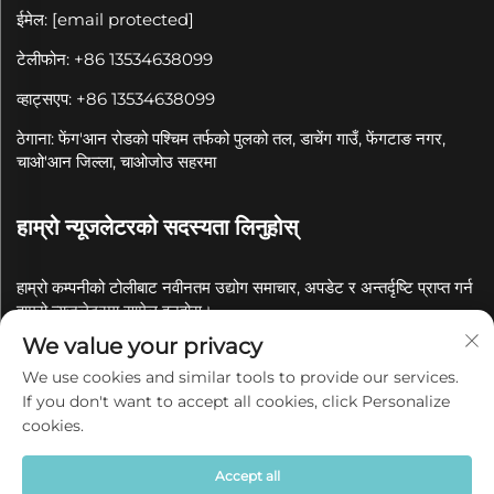
ईमेल:
[email protected]
टेलीफोन: +86 13534638099
व्हाट्सएप: +86 13534638099
ठेगाना: फेंग'आन रोडको पश्चिम तर्फको पुलको तल, डाचेंग गाउँ, फेंगटाङ नगर,
चाओ'आन जिल्ला, चाओजोउ सहरमा
हाम्रो न्यूजलेटरको सदस्यता लिनुहोस्
हाम्रो कम्पनीको टोलीबाट नवीनतम उद्योग समाचार, अपडेट र अन्तर्दृष्टि प्राप्त गर्न
हाम्रो न्यूजलेटरमा सामेल हुनुहोस्।
We value your privacy
सदस्यता लिनुहोस्
We use cookies and similar tools to provide our services.
If you don't want to accept all cookies, click Personalize
cookies.
कॉपीराइट © 2025 चाओजोउ क्वानयुए सिरामिक कं, लिमिटेडको नाममा
गोपनीयता नीति
Accept all