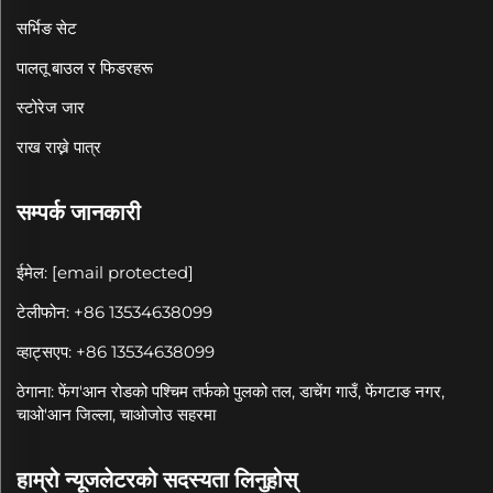
सर्भिङ सेट
पालतू बाउल र फिडरहरू
स्टोरेज जार
राख राख्ने पात्र
सम्पर्क जानकारी
ईमेल:
[email protected]
टेलीफोन: +86 13534638099
व्हाट्सएप: +86 13534638099
ठेगाना: फेंग'आन रोडको पश्चिम तर्फको पुलको तल, डाचेंग गाउँ, फेंगटाङ नगर,
चाओ'आन जिल्ला, चाओजोउ सहरमा
हाम्रो न्यूजलेटरको सदस्यता लिनुहोस्