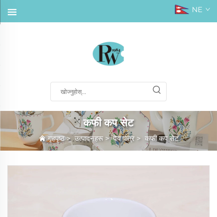
NE
कफी कप सेट
गृहपृष्ठ
>
उत्पादनहरू
>
पेय पात्र
>
कफी कप सेट