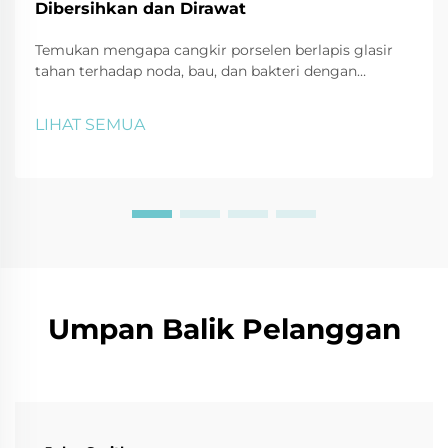
Dibersihkan dan Dirawat
Temukan mengapa cangkir porselen berlapis glasir
tahan terhadap noda, bau, dan bakteri dengan
pertumbuhan mikroba 87% lebih rendah. Pelajari trik
pembersihan aman menggunakan baking soda, cuka,
LIHAT SEMUA
dan lainnya. Jaga cangkir tetap seperti baru—klik
untuk mendapatkan tips perawatan dari ahli.
Umpan Balik Pelanggan