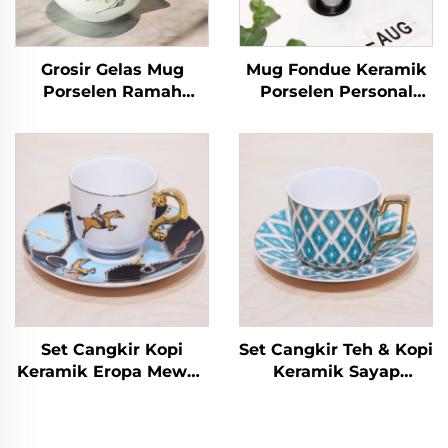
Grosir Gelas Mug
Mug Fondue Keramik
Porselen Ramah
Porselen Personal
Lingkungan dengan
Mug Coklat Panas
Pinggiran Emas, Aman
Porselen dengan
untuk Kopi, Teh, Latte,
Pemanas
Espresso, Cappuccino,
Cocok sebagai Hadiah
Set Cangkir Kopi
Set Cangkir Teh & Kopi
Keramik Eropa Mewah
Keramik Sayap
Modern Ramah
Malaikat Emas Klasik
Lingkungan Aman
dengan Piring Desain
untuk Mesin Cuci
Pasangan Modis