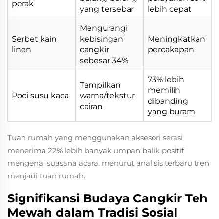
perak
yang tersebar
lebih cepat
Mengurangi
Serbet kain
kebisingan
Meningkatkan
linen
cangkir
percakapan
sebesar 34%
73% lebih
Tampilkan
memilih
Poci susu kaca
warna/tekstur
dibanding
cairan
yang buram
Tuan rumah yang menggunakan aksesori serasi
menerima 22% lebih banyak umpan balik positif
mengenai suasana acara, menurut analisis terbaru tren
menjadi tuan rumah.
Signifikansi Budaya Cangkir Teh
Mewah dalam Tradisi Sosial