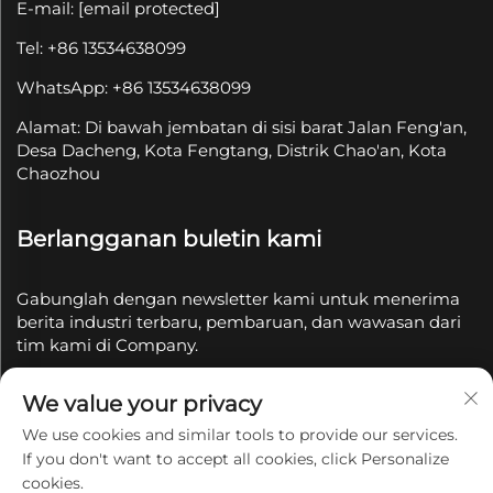
E-mail:
[email protected]
Tel: +86 13534638099
WhatsApp: +86 13534638099
Alamat: Di bawah jembatan di sisi barat Jalan Feng'an,
Desa Dacheng, Kota Fengtang, Distrik Chao'an, Kota
Chaozhou
Berlangganan buletin kami
Gabunglah dengan newsletter kami untuk menerima
berita industri terbaru, pembaruan, dan wawasan dari
tim kami di Company.
We value your privacy
Berlangganan
We use cookies and similar tools to provide our services.
If you don't want to accept all cookies, click Personalize
Hak Cipta © 2025 oleh Chaozhou Qianyue Ceramics Co.,
cookies.