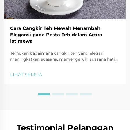
Cara Cangkir Teh Mewah Menambah
Elegansi pada Pesta Teh dalam Acara
Istimewa
Temukan bagaimana cangkir teh yang elegan
meningkatkan suasana, memengaruhi suasana hati,
dan mencerminkan kemewahan. Dari porselen
hingga tulang cina, pelajari psikologi di balik set teh
LIHAT SEMUA
mewah. Jelajahi sekarang.
Testimonial Pelanggan