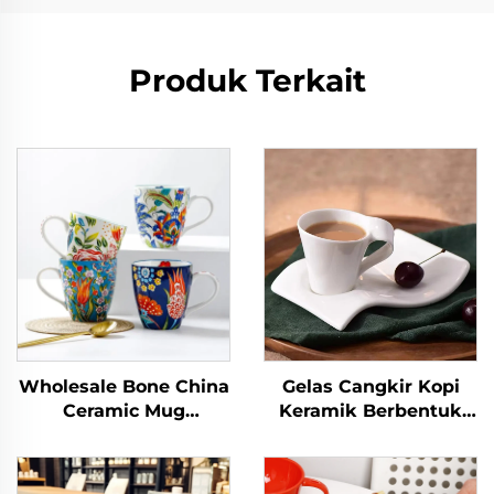
Produk Terkait
Wholesale Bone China
Gelas Cangkir Kopi
Ceramic Mug
Keramik Berbentuk
Porcelain Coffee Cup
Gelombang Kapasitas
with Custom Pattern
Kecil Eropa dengan
Full Floral Design with
Piring