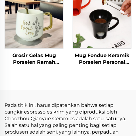
Handle
Grosir Gelas Mug
Mug Fondue Keramik
Porselen Ramah
Porselen Personal
Lingkungan dengan
Mug Coklat Panas
Pinggiran Emas, Aman
Porselen dengan
untuk Kopi, Teh, Latte,
Pemanas
Espresso, Cappuccino,
Cocok sebagai Hadiah
Pada titik ini, harus dipatenkan bahwa setiap
cangkir espresso es krim yang diproduksi oleh
Chaozhou Qianyue Ceramics adalah satu-satunya.
Salah satu hal yang paling penting bagi setiap
produsen adalah seni, yang lainnya, perpaduan