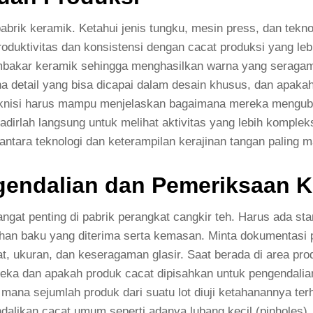
brik keramik. Ketahui jenis tungku, mesin press, dan tekno
duktivitas dan konsistensi dengan cacat produksi yang leb
akar keramik sehingga menghasilkan warna yang seragam 
a detail yang bisa dicapai dalam desain khusus, dan apak
eknisi harus mampu menjelaskan bagaimana mereka mengubah 
irlah langsung untuk melihat aktivitas yang lebih komplek
antara teknologi dan keterampilan kerajinan tangan paling
ndalian dan Pemeriksaan Ku
ngat penting di pabrik perangkat cangkir teh. Harus ada st
ahan baku yang diterima serta kemasan. Minta dokumentasi p
t, ukuran, dan keseragaman glasir. Saat berada di area pro
ka dan apakah produk cacat dipisahkan untuk pengendalian 
mana sejumlah produk dari suatu lot diuji ketahanannya ter
likan cacat umum seperti adanya lubang kecil (pinholes), r