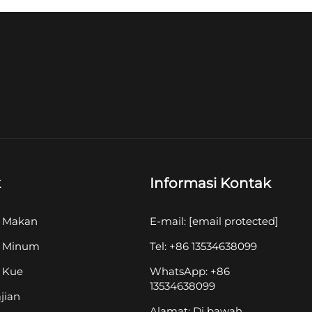
k
Informasi Kontak
n Makan
E-mail:
[email protected]
n Minum
Tel: +86 13534638099
n Kue
WhatsApp: +86
13534638099
jian
Alamat: Di bawah