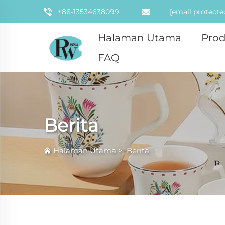
+86-13534638099
[email protecte
Halaman Utama
Pro
FAQ
Berita
Halaman Utama
>
Berita