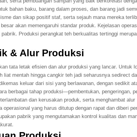
dah, serta pembuangan sampah yang baik berkorelasi dengan
ntuk bahan baku, barang dalam proses, dan barang jadi sem
isme dan sikap positif staf, serta sejauh mana mereka terlib
esar akan memengaruhi standar produk. Kejelasan operasion
abrik. Produksi perangkat teh berkualitas tertinggi merupa
ik & Alur Produksi
n tata letak efisien dan alur produksi yang lancar. Untuk l
ah liat mentah hingga cangkir teh jadi seharusnya sedirect 
 dikemas keluar dari sisi yang berlawanan, dengan sedikit a
ntara berbagai tahap produksi—pembentukan, pengeringan, pe
eterlambatan dan kerusakan produk, serta menghambat alur 
operasional yang harus ditutup dengan rapat dan diberi pe
upakan pabrik yang mengutamakan kontrol kualitas dan ma
kurat.
uan Produksi