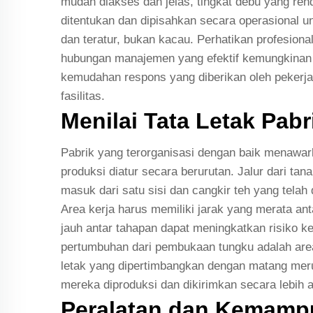
mudah diakses dan jelas, tingkat debu yang ren
ditentukan dan dipisahkan secara operasional u
dan teratur, bukan kacau. Perhatikan profesional
hubungan manajemen yang efektif kemungkinan b
kemudahan respons yang diberikan oleh pekerja p
fasilitas.
Menilai Tata Letak Pabr
Pabrik yang terorganisasi dengan baik menawarka
produksi diatur secara berurutan. Jalur dari tan
masuk dari satu sisi dan cangkir teh yang telah
Area kerja harus memiliki jarak yang merata a
jauh antar tahapan dapat meningkatkan risiko k
pertumbuhan dari pembukaan tungku adalah area 
letak yang dipertimbangkan dengan matang mer
mereka diproduksi dan dikirimkan secara lebih a
Peralatan dan Kemamp