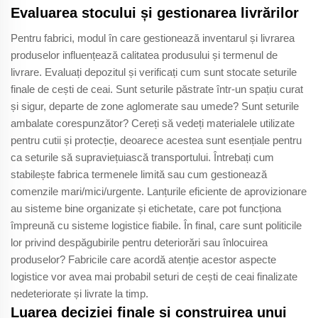
Evaluarea stocului și gestionarea livrărilor
Pentru fabrici, modul în care gestionează inventarul și livrarea
produselor influențează calitatea produsului și termenul de
livrare. Evaluați depozitul și verificați cum sunt stocate seturile
finale de cești de ceai. Sunt seturile păstrate într-un spațiu curat
și sigur, departe de zone aglomerate sau umede? Sunt seturile
ambalate corespunzător? Cereți să vedeți materialele utilizate
pentru cutii și protecție, deoarece acestea sunt esențiale pentru
ca seturile să supraviețuiască transportului. Întrebați cum
stabilește fabrica termenele limită sau cum gestionează
comenzile mari/mici/urgente. Lanțurile eficiente de aprovizionare
au sisteme bine organizate și etichetate, care pot funcționa
împreună cu sisteme logistice fiabile. În final, care sunt politicile
lor privind despăgubirile pentru deteriorări sau înlocuirea
produselor? Fabricile care acordă atenție acestor aspecte
logistice vor avea mai probabil seturi de cești de ceai finalizate
nedeteriorate și livrate la timp.
Luarea deciziei finale și construirea unui