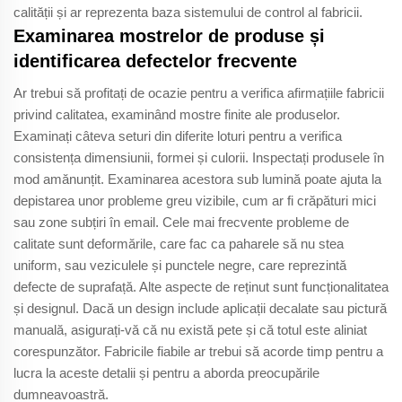
calității și ar reprezenta baza sistemului de control al fabricii.
Examinarea mostrelor de produse și
identificarea defectelor frecvente
Ar trebui să profitați de ocazie pentru a verifica afirmațiile fabricii
privind calitatea, examinând mostre finite ale produselor.
Examinați câteva seturi din diferite loturi pentru a verifica
consistența dimensiunii, formei și culorii. Inspectați produsele în
mod amănunțit. Examinarea acestora sub lumină poate ajuta la
depistarea unor probleme greu vizibile, cum ar fi crăpături mici
sau zone subțiri în email. Cele mai frecvente probleme de
calitate sunt deformările, care fac ca paharele să nu stea
uniform, sau veziculele și punctele negre, care reprezintă
defecte de suprafață. Alte aspecte de reținut sunt funcționalitatea
și designul. Dacă un design include aplicații decalate sau pictură
manuală, asigurați-vă că nu există pete și că totul este aliniat
corespunzător. Fabricile fiabile ar trebui să acorde timp pentru a
lucra la aceste detalii și pentru a aborda preocupările
dumneavoastră.