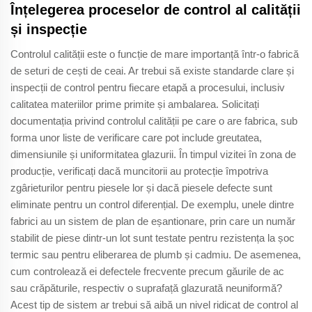
Înțelegerea proceselor de control al calității
și inspecție
Controlul calității este o funcție de mare importanță într-o fabrică
de seturi de cești de ceai. Ar trebui să existe standarde clare și
inspecții de control pentru fiecare etapă a procesului, inclusiv
calitatea materiilor prime primite și ambalarea. Solicitați
documentația privind controlul calității pe care o are fabrica, sub
forma unor liste de verificare care pot include greutatea,
dimensiunile și uniformitatea glazurii. În timpul vizitei în zona de
producție, verificați dacă muncitorii au protecție împotriva
zgârieturilor pentru piesele lor și dacă piesele defecte sunt
eliminate pentru un control diferențial. De exemplu, unele dintre
fabrici au un sistem de plan de eșantionare, prin care un număr
stabilit de piese dintr-un lot sunt testate pentru rezistența la șoc
termic sau pentru eliberarea de plumb și cadmiu. De asemenea,
cum controlează ei defectele frecvente precum găurile de ac
sau crăpăturile, respectiv o suprafață glazurată neuniformă?
Acest tip de sistem ar trebui să aibă un nivel ridicat de control al