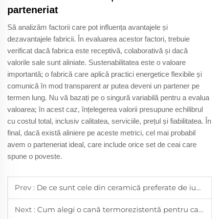
parteneriat
Să analizăm factorii care pot influența avantajele și
dezavantajele fabricii. În evaluarea acestor factori, trebuie
verificat dacă fabrica este receptivă, colaborativă și dacă
valorile sale sunt aliniate. Sustenabilitatea este o valoare
importantă; o fabrică care aplică practici energetice flexibile și
comunică în mod transparent ar putea deveni un partener pe
termen lung. Nu vă bazați pe o singură variabilă pentru a evalua
valoarea; în acest caz, înțelegerea valorii presupune echilibrul
cu costul total, inclusiv calitatea, serviciile, prețul și fiabilitatea. În
final, dacă există aliniere pe aceste metrici, cel mai probabil
avem o parteneriat ideal, care include orice set de ceai care
spune o poveste.
Prev :
De ce sunt cele din ceramică preferate de iubitorii de ceai
Next :
Cum alegi o cană termorezistentă pentru cafeaua de dimineață fierbinte