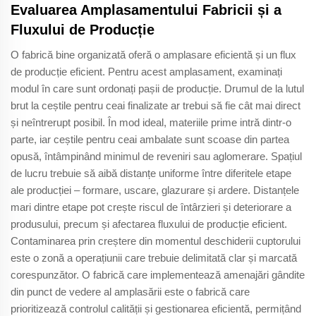
Evaluarea Amplasamentului Fabricii și a
Fluxului de Producție
O fabrică bine organizată oferă o amplasare eficientă și un flux
de producție eficient. Pentru acest amplasament, examinați
modul în care sunt ordonați pașii de producție. Drumul de la lutul
brut la ceștile pentru ceai finalizate ar trebui să fie cât mai direct
și neîntrerupt posibil. În mod ideal, materiile prime intră dintr-o
parte, iar ceștile pentru ceai ambalate sunt scoase din partea
opusă, întâmpinând minimul de reveniri sau aglomerare. Spațiul
de lucru trebuie să aibă distanțe uniforme între diferitele etape
ale producției – formare, uscare, glazurare și ardere. Distanțele
mari dintre etape pot crește riscul de întârzieri și deteriorare a
produsului, precum și afectarea fluxului de producție eficient.
Contaminarea prin creștere din momentul deschiderii cuptorului
este o zonă a operațiunii care trebuie delimitată clar și marcată
corespunzător. O fabrică care implementează amenajări gândite
din punct de vedere al amplasării este o fabrică care
prioritizează controlul calității și gestionarea eficientă, permițând