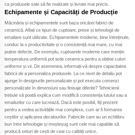
ca produsele sale să fie realizate și livrate mai precis.
Echipamente și Capacități de Producție
Măcinăria și echipamentele sunt baza oricărei fabrici de
ceramică. Aflați ce tipuri de cuptoare, prese și tehnologii de
emailare sunt utilizate. Echipamentele moderne, bine întreținute,
conduc la o productivitate și o consistență mai mare, cu mai
puține defecte. De exemplu, cuptoarele moderne care mențin
temperatura uniformă pot arde ceramica pentru a obține culori
uniforme și vii. De asemenea, informați-vă despre capacitatea
fabricii de a personaliza produsele. La ce nivel de detaliu pot
ajunge în designurile personalizate și pot executa comenzi
personalizate în dimensiuni sau finisaje diferite? Tehnicienii
trebuie să poată explica cum modifică consistența lutului sau a
emailurilor cu care lucrează. Dacă este posibil, fiți prezent
pentru a vedea activitățile mai complexe, cum ar fi formarea
ceștilor și aplicarea decalourilor. Fabricile care au un echilibru
bun între tehnologie și meșteșug sunt cele mai capabile să
producă seturi de cești de ceai cu calități unice.