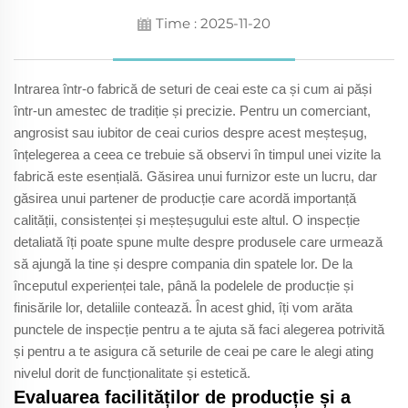
Time : 2025-11-20
Intrarea într-o fabrică de seturi de ceai este ca și cum ai păși
într-un amestec de tradiție și precizie. Pentru un comerciant,
angrosist sau iubitor de ceai curios despre acest meșteșug,
înțelegerea a ceea ce trebuie să observi în timpul unei vizite la
fabrică este esențială. Găsirea unui furnizor este un lucru, dar
găsirea unui partener de producție care acordă importanță
calității, consistenței și meșteșugului este altul. O inspecție
detaliată îți poate spune multe despre produsele care urmează
să ajungă la tine și despre compania din spatele lor. De la
începutul experienței tale, până la podelele de producție și
finisările lor, detaliile contează. În acest ghid, îți vom arăta
punctele de inspecție pentru a te ajuta să faci alegerea potrivită
și pentru a te asigura că seturile de ceai pe care le alegi ating
nivelul dorit de funcționalitate și estetică.
Evaluarea facilităților de producție și a