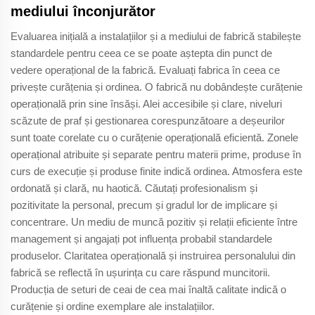
mediului înconjurător
Evaluarea inițială a instalațiilor și a mediului de fabrică stabilește
standardele pentru ceea ce se poate aștepta din punct de
vedere operațional de la fabrică. Evaluați fabrica în ceea ce
privește curățenia și ordinea. O fabrică nu dobândește curățenie
operațională prin sine însăși. Alei accesibile și clare, niveluri
scăzute de praf și gestionarea corespunzătoare a deșeurilor
sunt toate corelate cu o curățenie operațională eficientă. Zonele
operațional atribuite și separate pentru materii prime, produse în
curs de execuție și produse finite indică ordinea. Atmosfera este
ordonată și clară, nu haotică. Căutați profesionalism și
pozitivitate la personal, precum și gradul lor de implicare și
concentrare. Un mediu de muncă pozitiv și relații eficiente între
management și angajați pot influența probabil standardele
produselor. Claritatea operațională și instruirea personalului din
fabrică se reflectă în ușurința cu care răspund muncitorii.
Producția de seturi de ceai de cea mai înaltă calitate indică o
curățenie și ordine exemplare ale instalațiilor.