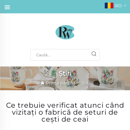
RO
Știri
Prima pagină
>
Știri
Ce trebuie verificat atunci când
vizitați o fabrică de seturi de
cești de ceai