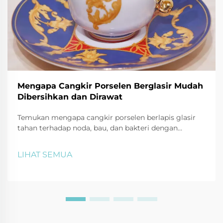
Mengapa Cangkir Porselen Berglasir Mudah
Dibersihkan dan Dirawat
Temukan mengapa cangkir porselen berlapis glasir
tahan terhadap noda, bau, dan bakteri dengan
pertumbuhan mikroba 87% lebih rendah. Pelajari trik
pembersihan aman menggunakan baking soda, cuka,
LIHAT SEMUA
dan lainnya. Jaga cangkir tetap seperti baru—klik
untuk mendapatkan tips perawatan dari ahli.