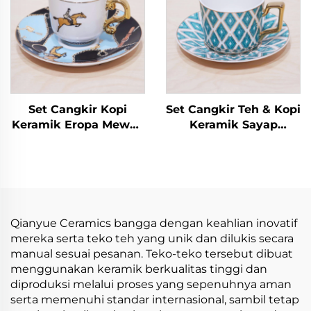
Kebutuhan Bisnis dan
Promosi Teh Susu
Set Cangkir Kopi
Set Cangkir Teh & Kopi
Keramik Eropa Mewah
Keramik Sayap
Modern Ramah
Malaikat Emas Klasik
Lingkungan Aman
dengan Piring Desain
untuk Mesin Cuci
Pasangan Modis
Piring Hadiah Unik
Teh Hadiah Dagang
Luar Negeri
Qianyue Ceramics bangga dengan keahlian inovatif
mereka serta teko teh yang unik dan dilukis secara
manual sesuai pesanan. Teko-teko tersebut dibuat
menggunakan keramik berkualitas tinggi dan
diproduksi melalui proses yang sepenuhnya aman
serta memenuhi standar internasional, sambil tetap