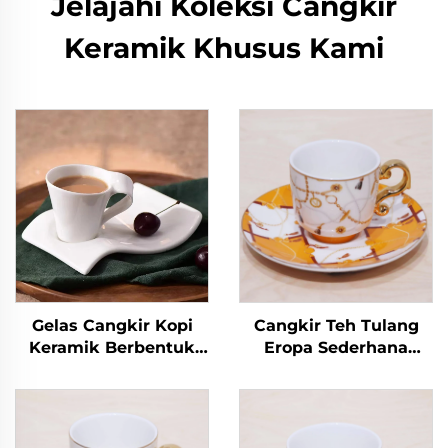
Jelajahi Koleksi Cangkir
Keramik Khusus Kami
Gelas Cangkir Kopi
Cangkir Teh Tulang
Keramik Berbentuk
Eropa Sederhana
Gelombang Kapasitas
dengan Pinggiran
Kecil Eropa dengan
Emas, Grosir Pabrik
Piring
Cangkir Teh Keramik
dengan Piring untuk