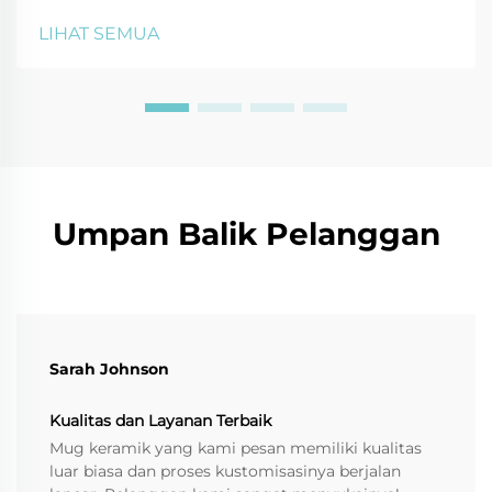
pembersihan aman menggunakan baking soda, cuka,
LIHAT SEMUA
dan lainnya. Jaga cangkir tetap seperti baru—klik
untuk mendapatkan tips perawatan dari ahli.
Umpan Balik Pelanggan
Sarah Johnson
Kualitas dan Layanan Terbaik
Mug keramik yang kami pesan memiliki kualitas
luar biasa dan proses kustomisasinya berjalan