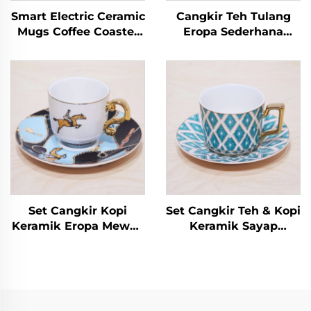
Smart Electric Ceramic
Cangkir Teh Tulang
Mugs Coffee Coaster
Eropa Sederhana
Warmer With 55
dengan Pinggiran
Degree Cup Lid Spoon
Emas, Grosir Pabrik
Thermostat Intelligent
Cangkir Teh Keramik
Heat Porcelain Cup
dengan Piring untuk
Kebutuhan Bisnis dan
Promosi Teh Susu
Set Cangkir Kopi
Set Cangkir Teh & Kopi
Keramik Eropa Mewah
Keramik Sayap
Modern Ramah
Malaikat Emas Klasik
Lingkungan Aman
dengan Piring Desain
untuk Mesin Cuci
Pasangan Modis
Piring Hadiah Unik
Teh Hadiah Dagang