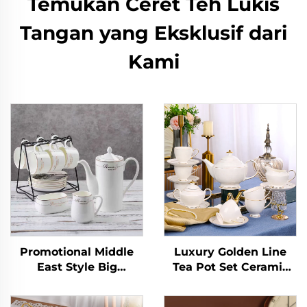
Temukan Ceret Teh Lukis
Tangan yang Eksklusif dari
Kami
Promotional Middle
Luxury Golden Line
East Style Big
Tea Pot Set Ceramic
Capacity Coffee
Porcelain Drinkware
Ceramic Custom
China Tea and Coffee