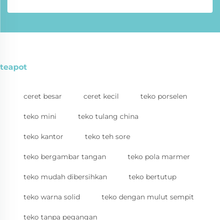
teapot
ceret besar
ceret kecil
teko porselen
teko mini
teko tulang china
teko kantor
teko teh sore
teko bergambar tangan
teko pola marmer
teko mudah dibersihkan
teko bertutup
teko warna solid
teko dengan mulut sempit
teko tanpa pegangan