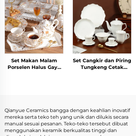
Porcelain Tea Pot Set
Set
Set Makan Malam
Set Cangkir dan Piring
Porselen Halus Gaya
Tungkeng Cetak
Baru Set Teh Sore
Bunga Keramik Grosir,
Inggris Baru dengan
Set Teapot Elegan, Set
Aroma Teh Hitam Set
Alat Makan Restoran
Teko Teh Eropa
dengan Stiker Khusus
Berkualitas Tinggi
untuk Rumah
Qianyue Ceramics bangga dengan keahlian inovatif
mereka serta teko teh yang unik dan dilukis secara
manual sesuai pesanan. Teko-teko tersebut dibuat
menggunakan keramik berkualitas tinggi dan