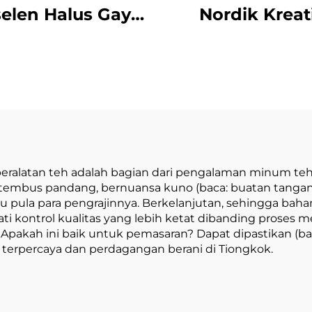
elen Halus Gaya
Nordik Kreat
ru Set Teh Sore
Sederhana de
ris Baru dengan
Pegangan Ka
a Teh Hitam Set
Ketel Teh Da
eko Teh Eropa
untuk Restor
kualitas Tinggi
Tempat Min
untuk Rumah
ralatan teh adalah bagian dari pengalaman minum teh.
k tembus pandang, bernuansa kuno (baca: buatan tangan
egitu pula para pengrajinnya. Berkelanjutan, sehingga 
i kontrol kualitas yang lebih ketat dibanding prose
pakah ini baik untuk pemasaran? Dapat dipastikan (bac
n terpercaya dan perdagangan berani di Tiongkok.