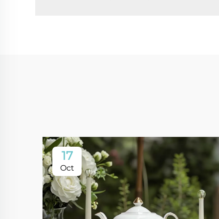
17
Oct