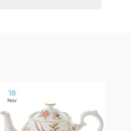
18
2
Nov
No