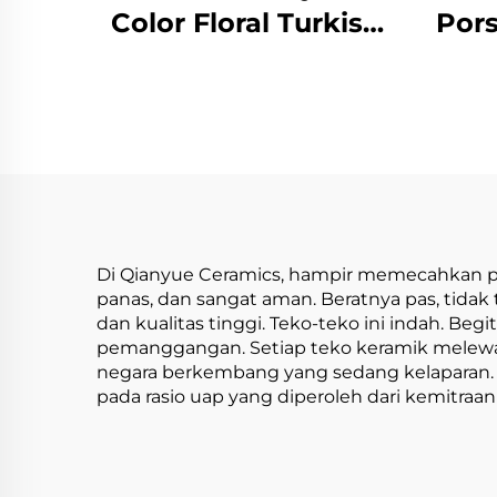
Color Floral Turkish
Pors
Tea Cup Saucer
Ba
Sets,Fine 5 Pcs
Ingg
Porcelain Tea Set Tea
Arom
Pot Set
T
Ber
Di Qianyue Ceramics, hampir memecahkan pe
panas, dan sangat aman. Beratnya pas, tida
dan kualitas tinggi. Teko-teko ini indah. B
pemanggangan. Setiap teko keramik melewat
negara berkembang yang sedang kelaparan. A
pada rasio uap yang diperoleh dari kemitraa