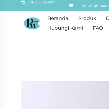
+86-13534638099
[email protecte
Beranda
Produk
D
Hubungi Kami
FAQ