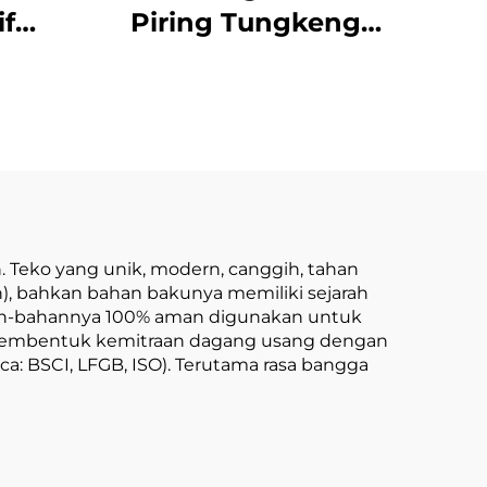
if
Piring Tungkeng
ngan
Cetak Bunga
yu
Keramik Grosir, Set
pur
Teapot Elegan, Set
an
Alat Makan Restoran
um
dengan Stiker
Khusus
 Teko yang unik, modern, canggih, tahan
), bahkan bahan bakunya memiliki sejarah
bahan-bahannya 100% aman digunakan untuk
s membentuk kemitraan dagang usang dengan
a: BSCI, LFGB, ISO). Terutama rasa bangga