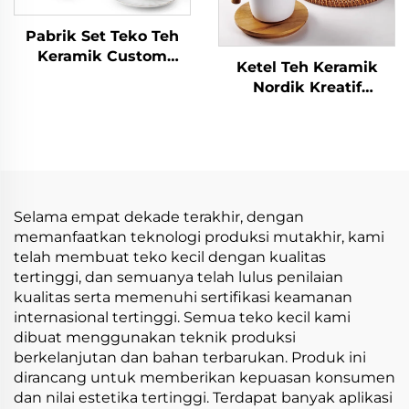
Pabrik Set Teko Teh
Keramik Custom
Ketel Teh Keramik
dengan Gelas untuk
Nordik Kreatif
Pesta Teh Set Teko
Sederhana dengan
Teh dengan Gelas dan
Pegangan Kayu Ketel
Penyaring Set Kopi
Teh Dapur untuk
untuk Hadiah
Restoran Tempat
Minum
Selama empat dekade terakhir, dengan
memanfaatkan teknologi produksi mutakhir, kami
telah membuat teko kecil dengan kualitas
tertinggi, dan semuanya telah lulus penilaian
kualitas serta memenuhi sertifikasi keamanan
internasional tertinggi. Semua teko kecil kami
dibuat menggunakan teknik produksi
berkelanjutan dan bahan terbarukan. Produk ini
dirancang untuk memberikan kepuasan konsumen
dan nilai estetika tertinggi. Terdapat banyak aplikasi