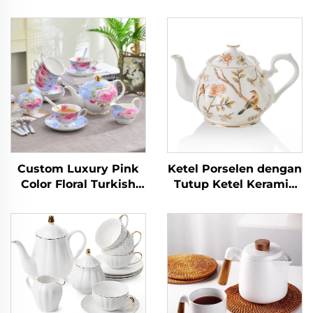
Custom Luxury Pink
Ketel Porselen dengan
Color Floral Turkish
Tutup Ketel Keramik
Tea Cup Saucer
Retro dengan
Sets,Fine 5 Pcs
Saringan untuk Teh
Porcelain Tea Set Tea
Kopi Air Pesta Teh
Pot Set
Rumah 34oz