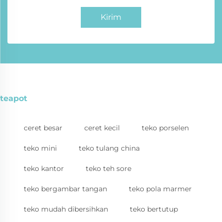
Kirim
teapot
ceret besar
ceret kecil
teko porselen
teko mini
teko tulang china
teko kantor
teko teh sore
teko bergambar tangan
teko pola marmer
teko mudah dibersihkan
teko bertutup