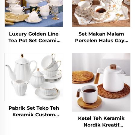
Luxury Golden Line
Set Makan Malam
Tea Pot Set Ceramic
Porselen Halus Gaya
Porcelain Drinkware
Baru Set Teh Sore
China Tea and Coffee
Inggris Baru dengan
Set
Aroma Teh Hitam Set
Teko Teh Eropa
Berkualitas Tinggi
untuk Rumah
Pabrik Set Teko Teh
Keramik Custom
Ketel Teh Keramik
dengan Gelas untuk
Nordik Kreatif
Pesta Teh Set Teko
Sederhana dengan
Teh dengan Gelas dan