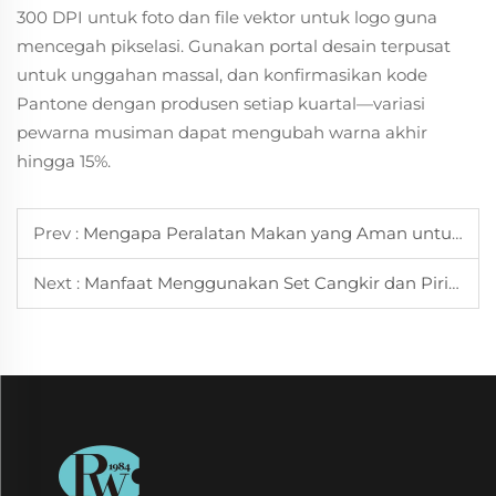
300 DPI untuk foto dan file vektor untuk logo guna
mencegah pikselasi. Gunakan portal desain terpusat
untuk unggahan massal, dan konfirmasikan kode
Pantone dengan produsen setiap kuartal—variasi
pewarna musiman dapat mengubah warna akhir
hingga 15%.
Prev :
Mengapa Peralatan Makan yang Aman untuk Mesin Cuci Piring Menghemat Waktu bagi Keluarga Sibuk
Next :
Manfaat Menggunakan Set Cangkir dan Piring Teh untuk Waktu Minum Teh Harian