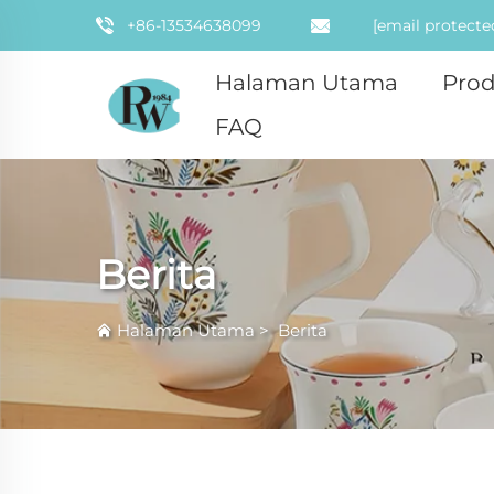
+86-13534638099
[email protecte
Halaman Utama
Pro
FAQ
Berita
Halaman Utama
>
Berita