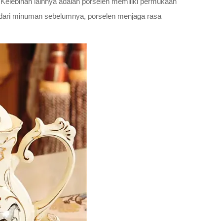
 Kelebihan lainnya adalah porselen memiliki permukaan
 dari minuman sebelumnya, porselen menjaga rasa