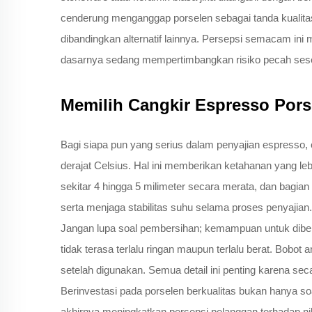
cenderung menganggap porselen sebagai tanda kualitas 
dibandingkan alternatif lainnya. Persepsi semacam ini
dasarnya sedang mempertimbangkan risiko pecah sesek
Memilih Cangkir Espresso Por
Bagi siapa pun yang serius dalam penyajian espresso, 
derajat Celsius. Hal ini memberikan ketahanan yang 
sekitar 4 hingga 5 milimeter secara merata, dan bagia
serta menjaga stabilitas suhu selama proses penyaji
Jangan lupa soal pembersihan; kemampuan untuk dibersi
tidak terasa terlalu ringan maupun terlalu berat. Bobot
setelah digunakan. Semua detail ini penting karena sec
Berinvestasi pada porselen berkualitas bukan hanya so
akhirnya meningkatkan persepsi pelanggan terhadap n