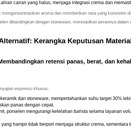
liran cairan yang halus, menjaga integrasi crema dan memastika
tuk mengonsentrasikan aroma dan memberikan rasa yang konsisten di
elen dibandingkan dengan stoneware, menonjolkan perannya dalam m
Alternatif: Kerangka Keputusan Material
 Membandingkan retensi panas, berat, dan keha
enyajian espresso khusus:
 keramik dan stoneware, mempertahankan suhu target 30% lebih l
askan panas dengan cepat.
l, porselen mengurangi kelelahan barista selama layanan vol
yang hampir tidak berpori menjaga struktur crema, sementara t