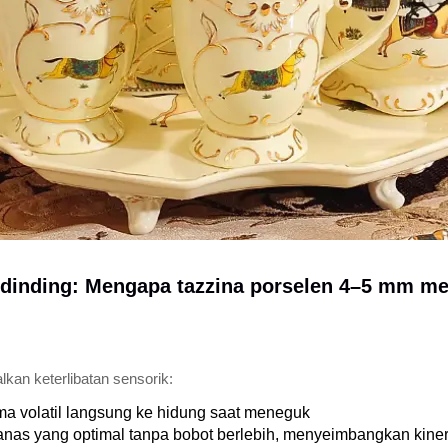
n dinding: Mengapa tazzina porselen 4–5 mm m
lkan keterlibatan sensorik:
a volatil langsung ke hidung saat meneguk
nas yang optimal tanpa bobot berlebih, menyeimbangkan kiner