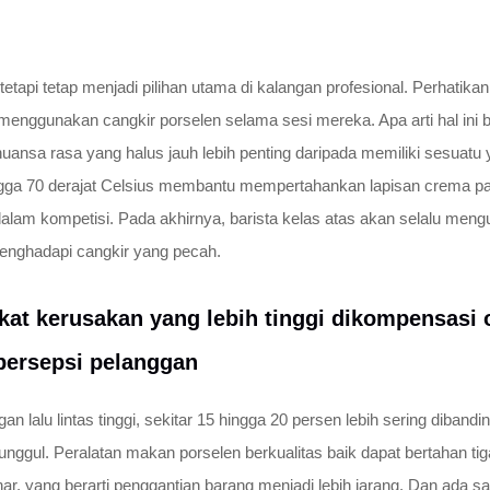
etapi tetap menjadi pilihan utama di kalangan profesional. Perhatika
t menggunakan cangkir porselen selama sesi mereka. Apa arti hal ini
sa rasa yang halus jauh lebih penting daripada memiliki sesuatu y
hingga 70 derajat Celsius membantu mempertahankan lapisan crema 
alam kompetisi. Pada akhirnya, barista kelas atas akan selalu men
menghadapi cangkir yang pecah.
gkat kerusakan yang lebih tinggi dikompensasi
persepsi pelanggan
 lalu lintas tinggi, sekitar 15 hingga 20 persen lebih sering dibandi
 unggul. Peralatan makan porselen berkualitas baik dapat bertahan tig
r, yang berarti penggantian barang menjadi lebih jarang. Dan ada satu