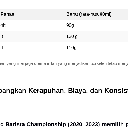
 Panas
Berat (rata-rata 60ml)
nit
90g
it
130 g
it
150g
kaan yang menjaga crema inilah yang menjadikan porselen tetap men
bangkan Kerapuhan, Biaya, dan Konsis
orld Barista Championship (2020–2023) memili