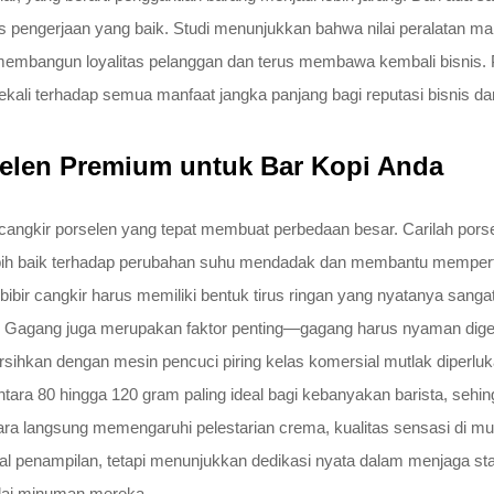
pengerjaan yang baik. Studi menunjukkan bahwa nilai peralatan makan
 membangun loyalitas pelanggan dan terus membawa kembali bisnis. P
ali terhadap semua manfaat jangka panjang bagi reputasi bisnis d
selen Premium untuk Bar Kopi Anda
cangkir porselen yang tepat membuat perbedaan besar. Carilah porsel
lebih baik terhadap perubahan suhu mendadak dan membantu mempert
n bibir cangkir harus memiliki bentuk tirus ringan yang nyatanya sa
an. Gagang juga merupakan faktor penting—gagang harus nyaman dig
hkan dengan mesin pencuci piring kelas komersial mutlak diperlukan
 antara 80 hingga 120 gram paling ideal bagi kebanyakan barista, seh
ara langsung memengaruhi pelestarian crema, kualitas sensasi di mul
al penampilan, tetapi menunjukkan dedikasi nyata dalam menjaga stan
ilai minuman mereka.