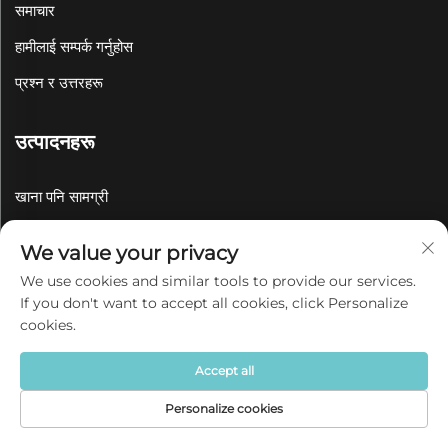
समाचार
हामीलाई सम्पर्क गर्नुहोस
प्रश्न र उत्तरहरू
उत्पादनहरू
खाना पनि सामग्री
पेय सामग्रीहरू
We value your privacy
बेकवेयर
We use cookies and similar tools to provide our services.
If you don't want to accept all cookies, click Personalize
सर्भिङ सेट
cookies.
पालतू बाउल र फिडरहरू
Accept all
स्टोरेज जार
Personalize cookies
राख राख्ने पात्र
गृहपृष्ठ
उत्पादन
बारेमा
संपर्क