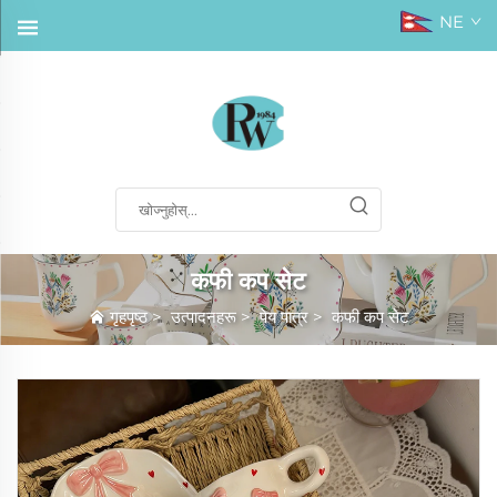
NE
कफी कप सेट
गृहपृष्ठ
>
उत्पादनहरू
>
पेय पात्र
>
कफी कप सेट