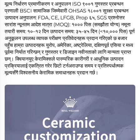
मूल्य निर्धारण प्रमाणीकरण र अनुपालन ISO ९००१ गुणस्तर प्रबन्धन
प्रणाली BSCI सामाजिक जिम्मेवारी OHSAS १८००१ सुरक्षा प्रबन्धन
उत्पादन अनुपालन: FDA, CE, LFGB, Prop ६५, SGS प्रश्नोत्तर
सारांश न्यूनतम आदेश मात्रा (MOQ): १००० पिस (समझौता योग्य) नमूना
तयारी समय: १०–१२ दिन उत्पादन समय: ३५–४५ दिन (<१०,००० पिस) पूर्ण
अनुकूलन उपलब्ध व्यापक परीक्षण प्रतिवेदनहरू प्रदान गरिएको छ बजार
पहुँच हाम्रा उत्पादनहरू युरोप, अमेरिका, अष्ट्रेलिया, दक्षिणपूर्व एसिया र मध्य
पूर्वमा निर्यात गरिन्छन् र गुणस्तर र डिजाइन नवीनताको लागि मान्यता प्राप्त
छन्। क्वियानयुए केरामिक्सले पारम्परिक कारीगरी र आधुनिक उत्पादन
प्रक्रियालाई एकत्रित गरेर छिटो टर्नअराउण्ड समय र प्रतिस्पर्धात्मक
मूल्यसँगै विश्वसनीय केरामिक समाधानहरू प्रदान गर्छ।