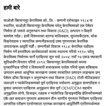
हामी बारे
चाओज़ौ क्वियानयुए केरामिक्स को., लि. - कम्पनी प्रोफाइल १९८४ मा
स्थापित, चाओज़ौ क्वियानयुए केरामिक्स घरेलु केरामिक्सको एक पेशेवर
निर्माता हो जसले अनुसन्धान तथा विकास (R&D), उत्पादन र बिक्री
समावेश गर्दछ। हामी विश्वभरका ब्राण्ड मालिकहरू, सुपरमार्केटहरू, थोक
विक्रेताहरू र व्यापारिक कम्पनीहरूलाई उच्च गुणस्तरका केरामिक
उत्पादनहरू आपूर्ति गर्छौं। कम्पनीको विकास १९८४: केरामिक घडीहरू
निर्माण गर्ने हस्तशिल्प कार्यशालाको रूपमा स्थापना गरियो १९९०: घरेलु
केरामिक्स निर्माणमा सार्ने प्रक्रिया सुरु भयो २००४: नयाँ १४ एकड फ्याक्टरी
सुविधासँग विस्तार गरियो २०१२: क्वियानयुए केरामिक्सको रूपमा
पुनर्ब्राण्डिङ गरियो र विश्वव्यापी बजारहरूमा प्रवेश गरियो मुख्य शक्तिहरू
उत्पादन क्षमता आधुनिक कारखाना जसमा स्वचालित उत्पादन लाइनहरू छन्
पेशेवर ढाँचा डिजाइन र अनुसन्धान तथा विकास (R&D) टोली मोल्डिङबाट
जलाउने र प्याकेजिङसम्मको पूर्ण प्रक्रिया पर्यावरण-अनुकूल सामग्रीहरू र
कुशल उत्पादन प्रक्रिया अनुकूलन सेवा पूर्ण OEM/ODM सहयोग
अनुकूलित लोगो, डिजाइन, रङहरू र प्याकेजिङ डिजाइनदेखि डेलिभरीसम्मको
एकै-छत समाधान गुणस्तर आश्वासन तीन-चरणीय गुणस्तर निरीक्षण प्रक्रिया
आन्तरिक परीक्षण प्रयोगशाला प्रत्यक्ष कारखाना आपूर्तिसँगै प्रतिस्पर्धात्मक