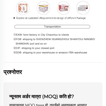
प्रश्नोत्तर
न्यूनतम अर्डर मात्रा (MOQ) कति हो?
सामान्यतया MOQ १००० हो, तपाईंको आवश्यकता अनुसार