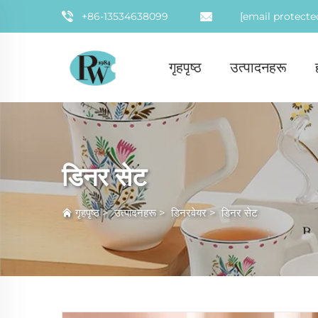
+86-13534638099
[email protecte
गृहपृष्ठ
उत्पादनहरू
डिनर सेट
गृहपृष्ठ
>
उत्पादनहरू
>
डिनरवेयर
>
डिनर सेट