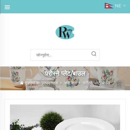
NE
परोस्ने प्लेट/बाउल
गृहपृष्ठ
>
उत्पादनहरू
>
सेवा सेट
>
परोस्ने प्लेट/बाउल