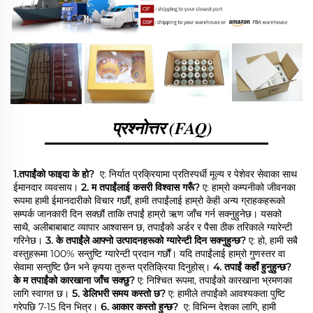
प्रश्नोत्तर (FAQ)
1.तपाईंको फाइदा के हो?  
ए: निर्यात प्रक्रियामा प्रतिस्पर्धी मूल्य र पेशेवर सेवाका साथ 
ईमानदार व्यवसाय। 
2. म तपाईंलाई कसरी विश्वास गरूँ? 
ए: हाम्रो कम्पनीको जीवनका 
रूपमा हामी ईमानदारीको विचार गर्छौं, हामी तपाईंलाई हाम्रो केही अन्य ग्राहकहरूको 
सम्पर्क जानकारी दिन सक्छौं ताकि तपाईं हाम्रो ऋण जाँच गर्न सक्नुहुनेछ। यसको 
साथै, अलीबाबाबाट व्यापार आश्वासन छ, तपाईंको अर्डर र पैसा ठीक तरिकाले ग्यारेन्टी 
गरिनेछ। 
3. के तपाईंले आफ्नो उत्पादनहरूको ग्यारेन्टी दिन सक्नुहुन्छ? 
ए: हो, हामी सबै 
वस्तुहरूमा 100% सन्तुष्टि ग्यारेन्टी प्रदान गर्छौं। यदि तपाईंलाई हाम्रो गुणस्तर वा 
सेवामा सन्तुष्टि छैन भने कृपया तुरुन्त प्रतिक्रिया दिनुहोस्। 
4. तपाईं कहाँ हुनुहुन्छ? 
के म तपाईंको कारखाना जाँच सक्छु? 
ए: निश्चित रूपमा, तपाईंको कारखाना भ्रमणका 
लागि स्वागत छ। 
5. डेलिभरी समय कस्तो छ? 
ए: हामीले तपाईंको आवश्यकता पुष्टि 
गरेपछि 7-15 दिन भित्र। 
6. आकार कस्तो हुन्छ?  
ए: विभिन्न देशका लागि, हामी 