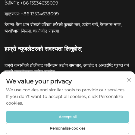
टेलीफोन: +86 13534638099
व्हाट्सएप: +86 13534638099
ठेगाना: फेंग'आन रोडको पश्चिम तर्फको पुलको तल, डाचेंग गाउँ, फेंगटाङ नगर,
चाओ'आन जिल्ला, चाओजोउ सहरमा
हाम्रो न्यूजलेटरको सदस्यता लिनुहोस्
हाम्रो कम्पनीको टोलीबाट नवीनतम उद्योग समाचार, अपडेट र अन्तर्दृष्टि प्राप्त गर्न
हाम्रो न्यूजलेटरमा सामेल हुनुहोस्।
We value your privacy
सदस्यता लिनुहोस्
We use cookies and similar tools to provide our services.
If you don't want to accept all cookies, click Personalize
cookies.
कॉपीराइट © 2025 चाओजोउ क्वानयुए सिरामिक कं, लिमिटेडको नाममा
गोपनीयता नीति
Accept all
Personalize cookies