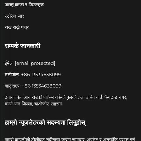
पालतू बाउल र फिडरहरू
स्टोरेज जार
राख राख्ने पात्र
सम्पर्क जानकारी
ईमेल:
[email protected]
टेलीफोन: +86 13534638099
व्हाट्सएप: +86 13534638099
ठेगाना: फेंग'आन रोडको पश्चिम तर्फको पुलको तल, डाचेंग गाउँ, फेंगटाङ नगर,
चाओ'आन जिल्ला, चाओजोउ सहरमा
हाम्रो न्यूजलेटरको सदस्यता लिनुहोस्
हाम्रो कम्पनीको टोलीबाट नवीनतम उद्योग समाचार, अपडेट र अन्तर्दृष्टि प्राप्त गर्न