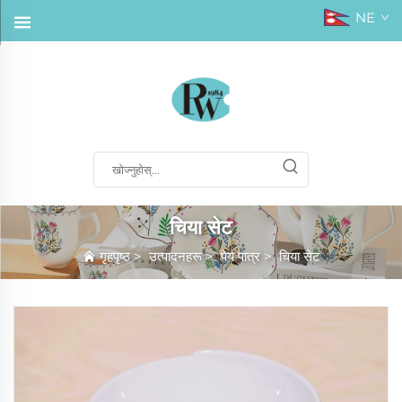
NE
चिया सेट
गृहपृष्ठ
>
उत्पादनहरू
>
पेय पात्र
>
चिया सेट