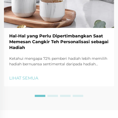
Hal-Hal yang Perlu Dipertimbangkan Saat
Memesan Cangkir Teh Personalisasi sebagai
Hadiah
Ketahui mengapa 72% pemberi hadiah lebih memilih
hadiah bernuansa sentimental daripada hadiah
generik. Pelajari bagaimana cangkir teh khusus
mempererat hubungan, meningkatkan branding, dan
LIHAT SEMUA
menciptakan dampak yang bertahan lama. Dapatkan
tips ahli mengenai material, desain, dan kemasan
untuk mendapatkan ROI emosional maksimal.