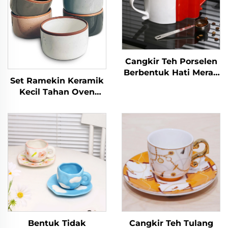
Cangkir Teh Porselen
Berbentuk Hati Merah
Set Ramekin Keramik
untuk Pasangan pada
Kecil Tahan Oven
Hari Valentine untuk
untuk Loyang Mini,
Cappuccino dan Kopi
Cangkir Puding, Krem,
Saus Celup, Mangkuk
Mini Tunggal
Bentuk Tidak
Cangkir Teh Tulang