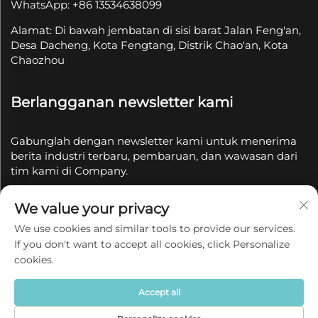
WhatsApp: +86 13534638099
Alamat: Di bawah jembatan di sisi barat Jalan Feng'an,
Desa Dacheng, Kota Fengtang, Distrik Chao'an, Kota
Chaozhou
Berlangganan newsletter kami
Gabunglah dengan newsletter kami untuk menerima
berita industri terbaru, pembaruan, dan wawasan dari
tim kami di Company.
We value your privacy
Berlangganan
We use cookies and similar tools to provide our services.
If you don't want to accept all cookies, click Personalize
Hak Cipta © 2025 oleh Chaozhou Qianyue Ceramics Co.,
cookies.
Ltd.
Kebijakan Privasi
Accept all