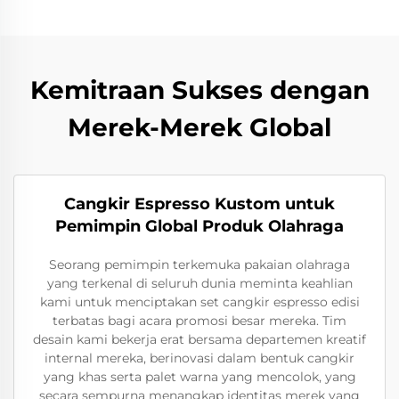
Kemitraan Sukses dengan
Merek-Merek Global
Cangkir Espresso Kustom untuk
Pemimpin Global Produk Olahraga
Seorang pemimpin terkemuka pakaian olahraga
yang terkenal di seluruh dunia meminta keahlian
kami untuk menciptakan set cangkir espresso edisi
terbatas bagi acara promosi besar mereka. Tim
desain kami bekerja erat bersama departemen kreatif
internal mereka, berinovasi dalam bentuk cangkir
yang khas serta palet warna yang mencolok, yang
secara sempurna menangkap identitas merek yang