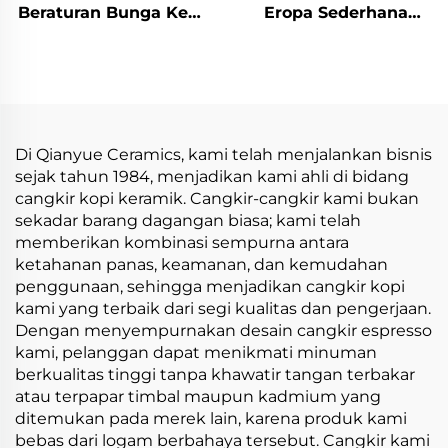
Beraturan Bunga Kecil
Eropa Sederhana
Handmade Pottery
dengan Pinggiran
Clay Coffee Mug Cups
Emas, Grosir Pabrik
Handmade Ceramic
Cangkir Teh Keramik
Porcelain Mugs
dengan Piring untuk
Kebutuhan Bisnis dan
Promosi Teh Susu
Di Qianyue Ceramics, kami telah menjalankan bisnis
sejak tahun 1984, menjadikan kami ahli di bidang
cangkir kopi keramik. Cangkir-cangkir kami bukan
sekadar barang dagangan biasa; kami telah
memberikan kombinasi sempurna antara
ketahanan panas, keamanan, dan kemudahan
penggunaan, sehingga menjadikan cangkir kopi
kami yang terbaik dari segi kualitas dan pengerjaan.
Dengan menyempurnakan desain cangkir espresso
kami, pelanggan dapat menikmati minuman
berkualitas tinggi tanpa khawatir tangan terbakar
atau terpapar timbal maupun kadmium yang
ditemukan pada merek lain, karena produk kami
bebas dari logam berbahaya tersebut. Cangkir kami