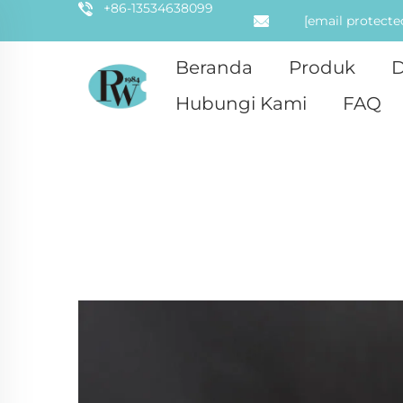
+86-13534638099
[email protecte
Beranda
Produk
D
Hubungi Kami
FAQ