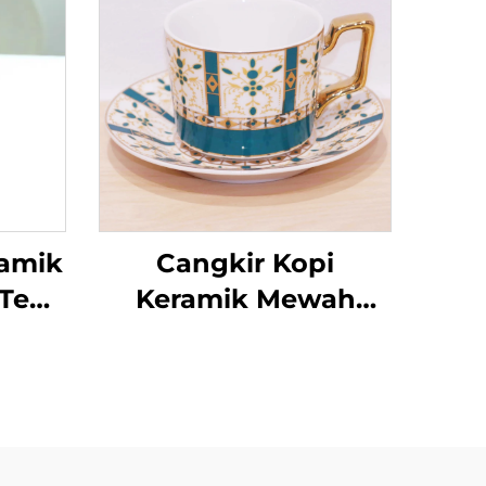
ramik
Cangkir Kopi
 Teh
Keramik Mewah
e
Eropa dengan
ur
Pegangan untuk Teh
ngku
Sore Inggris, Set
dan
Cangkir Teh & Piring
Kopi