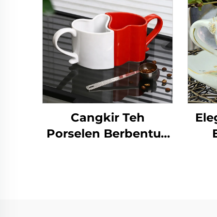
Cangkir Teh
Ele
Porselen Berbentuk
Hati Merah untuk
Cang
Pasangan pada Hari
Valentine untuk
Ber
Cappuccino dan
G
Kopi
Hia