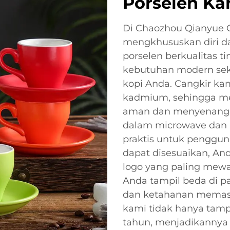
Porselen Ka
Di Chaozhou Qianyue Ce
mengkhususkan diri d
porselen berkualitas 
kebutuhan modern se
kopi Anda. Cangkir ka
kadmium, sehingga m
aman dan menyenangka
dalam microwave dan 
praktis untuk penggun
dapat disesuaikan, An
logo yang paling mew
Anda tampil beda di p
dan ketahanan memast
kami tidak hanya tamp
tahun, menjadikannya