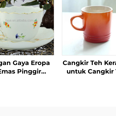
gan Gaya Eropa
Cangkir Teh Ke
Emas Pinggir
untuk Cangkir
kir Teh Keramik
Panas Orany
Set Piring
Kuning Glaz
kualitas Tinggi
Perubahan Tu
aya Minimalis
untuk Kantor 
san Bunga Decal
Rumah Cangkir 