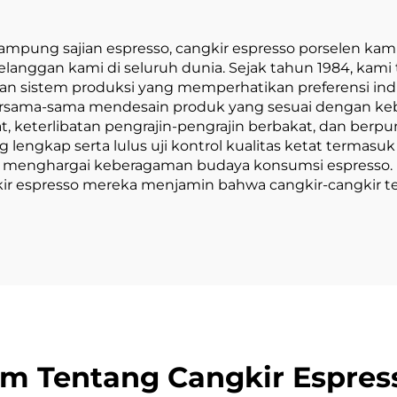
las Kopi Grosir
Horoskop Had
Terlaris
mpung sajian espresso, cangkir espresso porselen kam
elanggan kami di seluruh dunia. Sejak tahun 1984, kami
 sistem produksi yang memperhatikan preferensi indiv
bersama-sama mendesain produk yang sesuai dengan 
, keterlibatan pengrajin-pengrajin berbakat, dan berpu
 lengkap serta lulus uji kontrol kualitas ketat termasu
, kami menghargai keberagaman budaya konsumsi espres
r espresso mereka menjamin bahwa cangkir-cangkir t
 Tentang Cangkir Espres