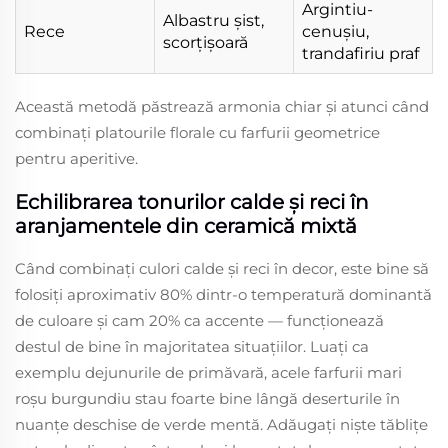
Argintiu-
Albastru şist,
Rece
cenuşiu,
scorţişoară
trandafiriu praf
Această metodă păstrează armonia chiar și atunci când
combinați platourile florale cu farfurii geometrice
pentru aperitive.
Echilibrarea tonurilor calde și reci în
aranjamentele din ceramică mixtă
Când combinați culori calde și reci în decor, este bine să
folosiți aproximativ 80% dintr-o temperatură dominantă
de culoare și cam 20% ca accente — funcționează
destul de bine în majoritatea situațiilor. Luați ca
exemplu dejunurile de primăvară, acele farfurii mari
roșu burgundiu stau foarte bine lângă deserturile în
nuanțe deschise de verde mentă. Adăugați niște tăblițe