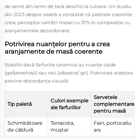
de servit din lemn de teck deschis la culoare. Un studiu
din 2023 despre veselă a constatat că paletele coerente
cresc percepția calității mesei cu 37% în comparație cu
aranjamentele dezordonate.
Potrivirea nuanțelor pentru a crea
aranjamente de masă coerente
Stabiliți dacă farfuriile ceramice au nuanțe calde
(galbene/roșii) sau reci (albastre/ gri). Potrivirea acestora
previne discordanța vizuală:
Servetele
Culori exemple
Tip paletă
complementare
ale farfuriilor
pentru masă
Schimbătoare
Terracota,
Fain, portocaliu
de căldură
muștar
ars