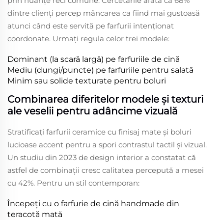
prin nuanțe reci comune. Cercetările arată că 68%
dintre clienți percep mâncarea ca fiind mai gustoasă
atunci când este servită pe farfurii intenționat
coordonate. Urmați regula celor trei modele:
Dominant (la scară largă) pe farfuriile de cină
Mediu (dungi/puncte) pe farfuriile pentru salată
Minim sau solide texturate pentru boluri
Combinarea diferitelor modele și texturi
ale veselii pentru adâncime vizuală
Stratificați farfurii ceramice cu finisaj mate și boluri
lucioase accent pentru a spori contrastul tactil și vizual.
Un studiu din 2023 de design interior a constatat că
astfel de combinații cresc calitatea percepută a mesei
cu 42%. Pentru un stil contemporan:
Începeți cu o farfurie de cină handmade din
teracotă mată