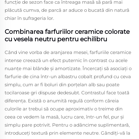
funcție de sezon face ca întreaga masă să pară mai
plăcută cumva, de parcă ar aduce o bucată din natură
chiar în sufrageria lor.
Combinarea farfuriilor ceramice colorate
cu vesela neutru pentru echilibru
Când vine vorba de aranjarea mesei, farfuriile ceramice
intense creează un efect puternic în contrast cu acele
nuanțe mai blânde și amortizate. Încercați să asociați o
farfurie de cina într-un albastru cobalt profund cu ceva
simplu, cum ar fi boluri din porțelan alb sau poate
tocilaroase gri dispuse dedesubt. Contrastul face toată
diferența. Există o anumită regulă conform căreia
culorile ar trebui să ocupe aproximativ o treime din
ceea ce vedem la masă, lucru care, într-un fel, pur și
simplu pare potrivit. Pentru o adâncime suplimentară,
introduceți textură prin elemente neutre. Gândiți-vă la