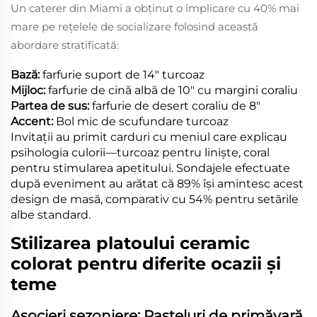
Un caterer din Miami a obținut o implicare cu 40% mai
mare pe rețelele de socializare folosind această
abordare stratificată:
Bază:
farfurie suport de 14" turcoaz
Mijloc:
farfurie de cină albă de 10" cu margini coraliu
Partea de sus:
farfurie de desert coraliu de 8"
Accent:
Bol mic de scufundare turcoaz
Invitații au primit carduri cu meniul care explicau
psihologia culorii—turcoaz pentru liniște, coral
pentru stimularea apetitului. Sondajele efectuate
după eveniment au arătat că 89% își amintesc acest
design de masă, comparativ cu 54% pentru setările
albe standard.
Stilizarea platoului ceramic
colorat pentru diferite ocazii și
teme
Asocieri sezoniere: Pasteluri de primăvară