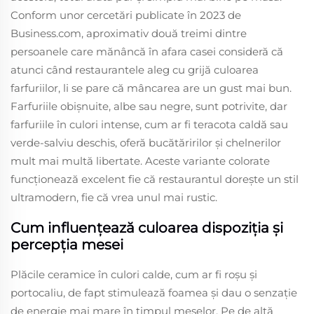
Conform unor cercetări publicate în 2023 de
Business.com, aproximativ două treimi dintre
persoanele care mănâncă în afara casei consideră că
atunci când restaurantele aleg cu grijă culoarea
farfuriilor, li se pare că mâncarea are un gust mai bun.
Farfuriile obișnuite, albe sau negre, sunt potrivite, dar
farfuriile în culori intense, cum ar fi teracota caldă sau
verde-salviu deschis, oferă bucătăririlor și chelnerilor
mult mai multă libertate. Aceste variante colorate
funcționează excelent fie că restaurantul dorește un stil
ultramodern, fie că vrea unul mai rustic.
Cum influențează culoarea dispoziția și
percepția mesei
Plăcile ceramice în culori calde, cum ar fi roșu și
portocaliu, de fapt stimulează foamea și dau o senzație
de energie mai mare în timpul meselor. Pe de altă