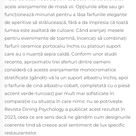
acele aranjamente de masă vii. Opțiunile albe sau gri
funcționează minunat pentru a lăsa farfuriile elegante
de aperitive să strălucească, fără a da impresia că toată
lumea este asaltată de culoare. Când aranjați mesele
pentru evenimente de toamnă, încercați să combinați
farfurii ceramice portocaliu închis cu platouri suport
care au o nuanță sepia caldă. Conform unor studii
recente, aproximativ trei sferturi dintre oameni
consideră că aceste aranjamente monocromatice
stratificate (gândiți-vă la un suport albastru închis, apoi
o farfurie de cină albastru-cobalt, completată cu o piesă
accent verde-turcoaz) par mult mai sofisticate în
comparație cu situația în care nimic nu se potrivește.
Revista Dining Psychology a publicat acest rezultat în
2023, ceea ce are sens dacă ne gândim cum designurile
coerente tind să creeze acel sentiment de lux specific
restaurantelor.