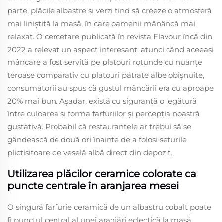
parte, plăcile albastre și verzi tind să creeze o atmosferă
mai liniștită la masă, în care oamenii mănâncă mai
relaxat. O cercetare publicată în revista Flavour încă din
2022 a relevat un aspect interesant: atunci când aceeași
mâncare a fost servită pe platouri rotunde cu nuanțe
teroase comparativ cu platouri pătrate albe obișnuite,
consumatorii au spus că gustul mâncării era cu aproape
20% mai bun. Așadar, există cu siguranță o legătură
între culoarea și forma farfuriilor și percepția noastră
gustativă. Probabil că restaurantele ar trebui să se
gândească de două ori înainte de a folosi seturile
plictisitoare de veselă albă direct din depozit.
Utilizarea plăcilor ceramice colorate ca
puncte centrale în aranjarea mesei
O singură farfurie ceramică de un albastru cobalt poate
fi punctul central al unei aranjări eclectică la masă,