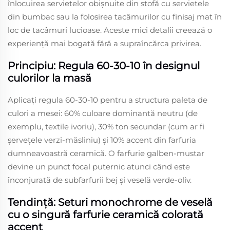
înlocuirea servietelor obișnuite din stofă cu servietele
din bumbac sau la folosirea tacâmurilor cu finisaj mat în
loc de tacâmuri lucioase. Aceste mici detalii creează o
experiență mai bogată fără a supraîncărca privirea.
Principiu: Regula 60-30-10 în designul
culorilor la masă
Aplicați regula 60-30-10 pentru a structura paleta de
culori a mesei: 60% culoare dominantă neutru (de
exemplu, textile ivoriu), 30% ton secundar (cum ar fi
șervețele verzi-măsliniu) și 10% accent din farfuria
dumneavoastră ceramică. O farfurie galben-mustar
devine un punct focal puternic atunci când este
înconjurată de subfarfurii bej și veselă verde-oliv.
Tendință: Seturi monochrome de veselă
cu o singură farfurie ceramică colorată
accent