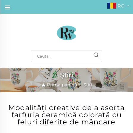
RO
Știri
Prima pagină
>
Știri
Modalități creative de a asorta
farfuria ceramică colorată cu
feluri diferite de mâncare