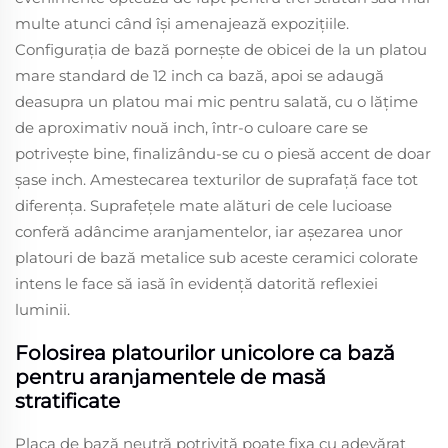
multe atunci când își amenajează expozițiile.
Configurația de bază pornește de obicei de la un platou
mare standard de 12 inch ca bază, apoi se adaugă
deasupra un platou mai mic pentru salată, cu o lățime
de aproximativ nouă inch, într-o culoare care se
potrivește bine, finalizându-se cu o piesă accent de doar
șase inch. Amestecarea texturilor de suprafață face tot
diferența. Suprafețele mate alături de cele lucioase
conferă adâncime aranjamentelor, iar așezarea unor
platouri de bază metalice sub aceste ceramici colorate
intens le face să iasă în evidență datorită reflexiei
luminii.
Folosirea platourilor unicolore ca bază
pentru aranjamentele de masă
stratificate
Placa de bază neutră potrivită poate fixa cu adevărat