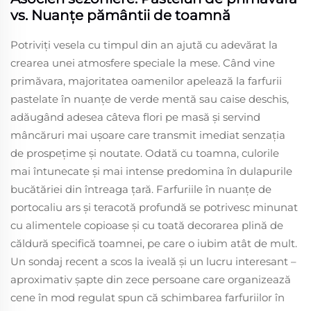
vs. Nuanțe pământii de toamnă
Potriviți vesela cu timpul din an ajută cu adevărat la
crearea unei atmosfere speciale la mese. Când vine
primăvara, majoritatea oamenilor apelează la farfurii
pastelate în nuanțe de verde mentă sau caise deschis,
adăugând adesea câteva flori pe masă și servind
mâncăruri mai ușoare care transmit imediat senzația
de prospețime și noutate. Odată cu toamna, culorile
mai întunecate și mai intense predomina în dulapurile
bucătăriei din întreaga țară. Farfuriile în nuanțe de
portocaliu ars și teracotă profundă se potrivesc minunat
cu alimentele copioase și cu toată decorarea plină de
căldură specifică toamnei, pe care o iubim atât de mult.
Un sondaj recent a scos la iveală și un lucru interesant –
aproximativ șapte din zece persoane care organizează
cene în mod regulat spun că schimbarea farfuriilor în