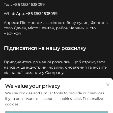
Тел.: +86 13534638099
WhatsApp: +86 13534638099
Адреса: Під мостом з західного боку вулиці Фенгань,
село Дачен, місто Фентан, район Чаоань, місто
Чаочжоу
Підписатися на нашу розсилку
Приєднайтесь до нашої розсилки, щоб отримувати
найсвіжіші індустрійні новини, оновлення та інсайти
від нашої команди у Company.
We value your privacy
Підпишіться
We use cookies and similar tools to provide our services.
If you don't want to accept all cookies, click Personalize
© 2025 Chaozhou Qianyue Ceramics Co., Ltd. Всі права
cookies.
захищені
Політика конфіденційності