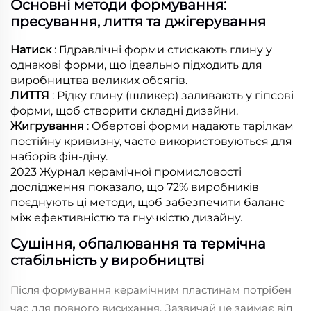
Основні методи формування:
пресування, лиття та джігерування
Натиск
: Гідравлічні форми стискають глину у
однакові форми, що ідеально підходить для
виробництва великих обсягів.
ЛИТТЯ
: Рідку глину (шликер) заливають у гіпсові
форми, щоб створити складні дизайни.
Жигрування
: Обертові форми надають тарілкам
постійну кривизну, часто використовуються для
наборів фін-діну.
2023
Журнал керамічної промисловості
дослідження показало, що 72% виробників
поєднують ці методи, щоб забезпечити баланс
між ефективністю та гнучкістю дизайну.
Сушіння, обпалювання та термічна
стабільність у виробництві
Після формування керамічним пластинам потрібен
час для повного висихання. Зазвичай це займає від