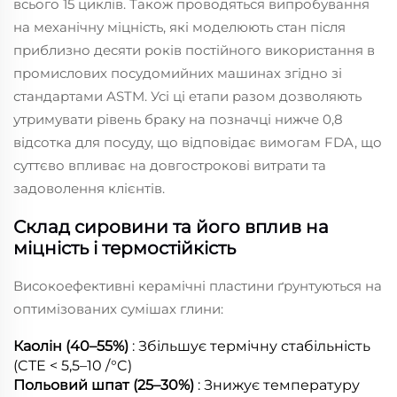
всього 15 циклів. Також проводяться випробування
на механічну міцність, які моделюють стан після
приблизно десяти років постійного використання в
промислових посудомийних машинах згідно зі
стандартами ASTM. Усі ці етапи разом дозволяють
утримувати рівень браку на позначці нижче 0,8
відсотка для посуду, що відповідає вимогам FDA, що
суттєво впливає на довгострокові витрати та
задоволення клієнтів.
Склад сировини та його вплив на
міцність і термостійкість
Високоефективні керамічні пластини ґрунтуються на
оптимізованих сумішах глини:
Каолін (40–55%)
: Збільшує термічну стабільність
(CTE < 5,5–10 /°C)
Польовий шпат (25–30%)
: Знижує температуру