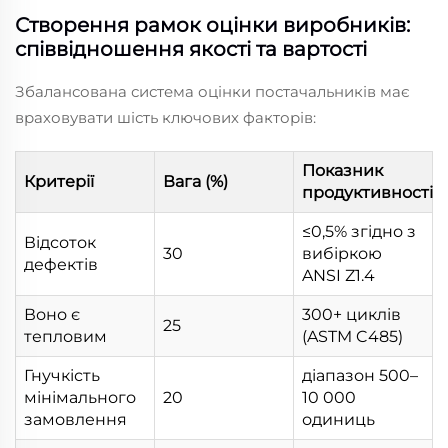
Створення рамок оцінки виробників:
співвідношення якості та вартості
Збалансована система оцінки постачальників має
враховувати шість ключових факторів:
Показник
Критерії
Вага (%)
продуктивності
≤0,5% згідно з
Відсоток
30
вибіркою
дефектів
ANSI Z1.4
Воно є
300+ циклів
25
тепловим
(ASTM C485)
Гнучкість
діапазон 500–
мінімального
20
10 000
замовлення
одиниць