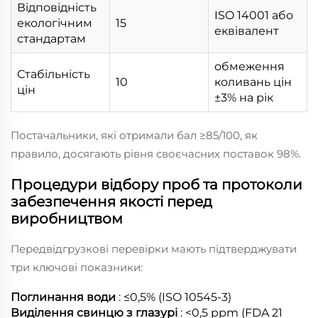
Відповідність
ISO 14001 або
екологічним
15
еквівалент
стандартам
обмеження
Стабільність
10
коливань цін
цін
±3% на рік
Постачальники, які отримали бал ≥85/100, як
правило, досягають рівня своєчасних поставок 98%.
Процедури відбору проб та протоколи
забезпечення якості перед
виробництвом
Передвідгрузкові перевірки мають підтверджувати
три ключові показники:
Поглинання води
: ≤0,5% (ISO 10545-3)
Виділення свинцю з глазурі
: <0,5 ppm (FDA 21