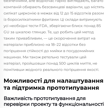
безпечними, але водночас гарно виглядають, багато
компаній обирають безсвинцеві варіанти, що містять
силікат цирконію в межах від 12 до 15 відсотків разом
із боросилікатними фритами. Ці склади витримують
усі необхідні тести FDA, зберігаючи блиск понад 85
GU за шкалою глянцю. Те, що робить цей метод
таким привабливим, — це скорочення витрат на
матеріали приблизно на 18–22 відсотки без
погіршення стійкості до мийки в посудомийних
машинах. Ми також ретельно тестували цей
матеріал, пройшовши понад 500 циклів миття, не
помітивши жодного реального погіршення якості.
Можливості для налаштування
та підтримка прототипування
Важливість прототипування для
перевірки проекту та функціональності