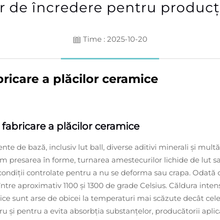
 de încredere pentru producți
Time : 2025-10-20
ricare a plăcilor ceramice
fabricare a plăcilor ceramice
nte de bază, inclusiv lut ball, diverse aditivi minerali și mu
m presarea în forme, turnarea amestecurilor lichide de lut s
condiții controlate pentru a nu se deforma sau crapa. Odată c
re aproximativ 1100 și 1300 de grade Celsius. Căldura intensă 
amice sunt arse de obicei la temperaturi mai scăzute decât ce
u și pentru a evita absorbția substanțelor, producătorii apl