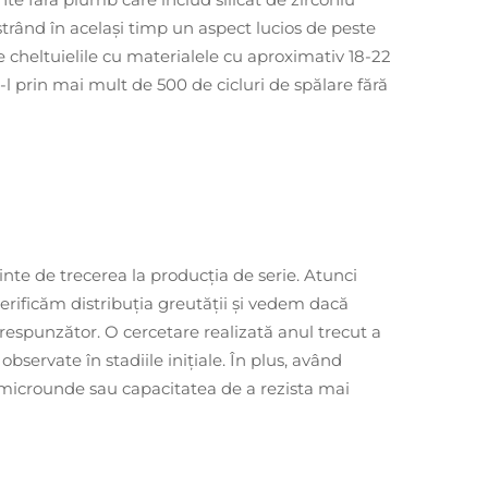
ăstrând în același timp un aspect lucios de peste
 cheltuielile cu materialele cu aproximativ 18-22
l prin mai mult de 500 de cicluri de spălare fără
nte de trecerea la producția de serie. Atunci
erificăm distribuția greutății și vedem dacă
orespunzător. O cercetare realizată anul trecut a
bservate în stadiile inițiale. În plus, având
cu microunde sau capacitatea de a rezista mai