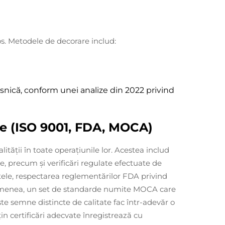
os. Metodele de decorare includ:
snică, conform unei analize din 2022 privind
ice (ISO 9001, FDA, MOCA)
ății în toate operațiunile lor. Acestea includ
e, precum și verificări regulate efectuate de
entele, respectarea reglementărilor FDA privind
asemenea, un set de standarde numite MOCA care
ste semne distincte de calitate fac într-adevăr o
n certificări adecvate înregistrează cu