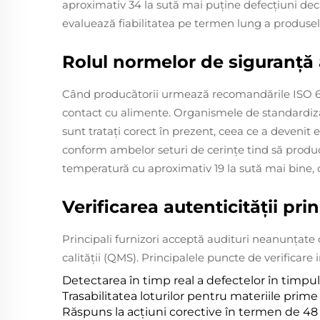
aproximativ 34 la sută mai puține defecțiuni decâ
evaluează fiabilitatea pe termen lung a produselor 
Rolul normelor de siguranță 
Când producătorii urmează recomandările ISO 6486
contact cu alimente. Organismele de standardiz
sunt tratați corect în prezent, ceea ce a devenit 
conform ambelor seturi de cerințe tind să producă
temperatură cu aproximativ 19 la sută mai bine,
Verificarea autenticității prin 
Principali furnizori acceptă audituri neanunțate
calității (QMS). Principalele puncte de verificare 
Detectarea în timp real a defectelor în timpul a
Trasabilitatea loturilor pentru materiile prime
Răspuns la acțiuni corective în termen de 48