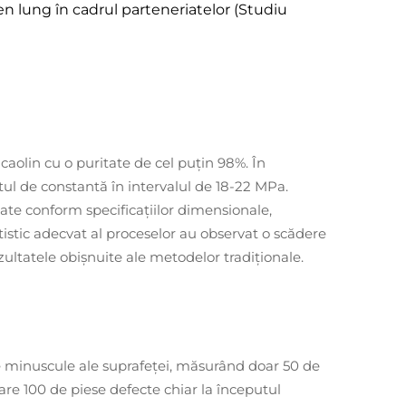
en lung în cadrul parteneriatelor (Studiu
caolin cu o puritate de cel puțin 98%. În
ul de constantă în intervalul de 18-22 MPa.
cate conform specificațiilor dimensionale,
istic adecvat al proceselor au observat o scădere
ultatele obișnuite ale metodelor tradiționale.
te minuscule ale suprafeței, măsurând doar 50 de
are 100 de piese defecte chiar la începutul