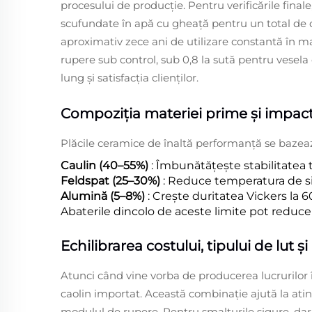
procesului de producție. Pentru verificările finale
scufundate în apă cu gheață pentru un total de c
aproximativ zece ani de utilizare constantă în m
rupere sub control, sub 0,8 la sută pentru vesela
lung și satisfacția clienților.
Compoziția materiei prime și impactu
Plăcile ceramice de înaltă performanță se bazea
Caulin (40–55%)
: Îmbunătățește stabilitatea 
Feldspat (25–30%)
: Reduce temperatura de si
Alumină (5–8%)
: Crește duritatea Vickers la
Abaterile dincolo de aceste limite pot reduce 
Echilibrarea costului, tipului de lut
Atunci când vine vorba de producerea lucrurilor 
caolin importat. Această combinație ajută la ati
modulul de rupere. Pentru smalțurile sigure, dar