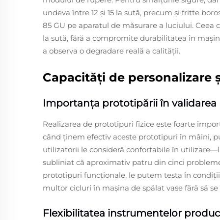
undeva între 12 și 15 la sută, precum și fritte bo
85 GU pe aparatul de măsurare a luciului. Ceea c
la sută, fără a compromite durabilitatea în mașin
a observa o degradare reală a calității.
Capacități de personalizare 
Importanța prototipării în validarea p
Realizarea de prototipuri fizice este foarte impo
când ținem efectiv aceste prototipuri în mâini, p
utilizatorii le consideră confortabile în utilizar
subliniat că aproximativ patru din cinci probleme 
prototipuri funcționale, le putem testa în condiți
multor cicluri în mașina de spălat vase fără să se
Flexibilitatea instrumentelor producă