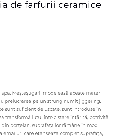
a de farfurii ceramice
ltă apă. Meșteșugarii modelează aceste materii
au prelucrarea pe un strung numit jiggering.
e sunt suficient de uscate, sunt introduse în
transformă lutul într-o stare întărită, potrivită
le din porțelan, suprafața lor rămâne în mod
ică emailuri care etanșează complet suprafața,