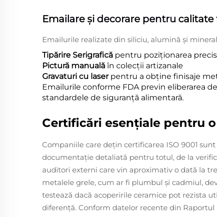
Emailare și decorare pentru calitate 
Emailurile realizate din siliciu, alumină și min
Tipărire Serigrafică
pentru poziționarea precis
Pictură manuală
în colecții artizanale
Gravaturi cu laser
pentru a obține finisaje met
Emailurile conforme FDA previn eliberarea de 
standardele de siguranță alimentară.
Certificări esențiale pentru 
Companiile care dețin certificarea ISO 9001 sunt
documentație detaliată pentru totul, de la verifi
auditori externi care vin aproximativ o dată la tr
metalele grele, cum ar fi plumbul și cadmiul, d
testează dacă acoperirile ceramice pot rezista ut
diferență. Conform datelor recente din Raportul p