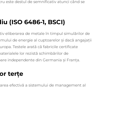
cru este destul de semnificativ atunci când se
iu (ISO 6486-1, BSCI)
iv eliberarea de metale în timpul simulărilor de
lui de energie al cuptoarelor și dacă angajații
opa. Testele arată că fabricile certificate
terialele lor rezistă schimbărilor de
toare independente din Germania și Franța.
lor terțe
entarea efectivă a sistemului de management al