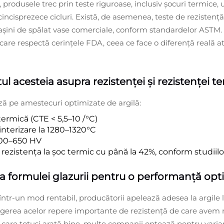
, produsele trec prin teste riguroase, inclusiv șocuri termice,
incisprezece cicluri. Există, de asemenea, teste de reziste
așini de spălat vase comerciale, conform standardelor ASTM. 
 care respectă cerințele FDA, ceea ce face o diferență reală 
l acesteia asupra rezistenței și rezistenței t
ză pe amestecuri optimizate de argilă:
termică (CTE < 5,5–10 /°C)
nterizare la 1280–1320°C
 600–650 HV
rezistența la șoc termic cu până la 42%, conform studiilo
 și a formulei glazurii pentru o performanță op
într-un mod rentabil, producătorii apelează adesea la argile 
ngerea acelor repere importante de rezistență de care avem n
 care totuși arată bine, multe companii optează pentru varian