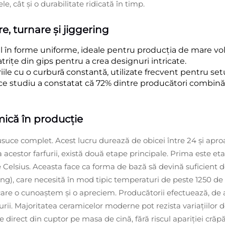
, cât și o durabilitate ridicată în timp.
e, turnare și jiggering
ul în forme uniforme, ideale pentru producția de mare vo
matrițe din gips pentru a crea designuri intricate.
riile cu o curbură constantă, utilizate frecvent pentru set
ice
studiu a constatat că 72% dintre producători combină 
mică în producție
 usuce complet. Acest lucru durează de obicei între 24 și apr
 acestor farfurii, există două etape principale. Prima este et
Celsius. Aceasta face ca forma de bază să devină suficient d
ng), care necesită în mod tipic temperaturi de peste 1250 de 
 care o cunoaștem și o apreciem. Producătorii efectuează, de 
urii. Majoritatea ceramicelor moderne pot rezista variațiilor 
direct din cuptor pe masa de cină, fără riscul apariției crăpăt