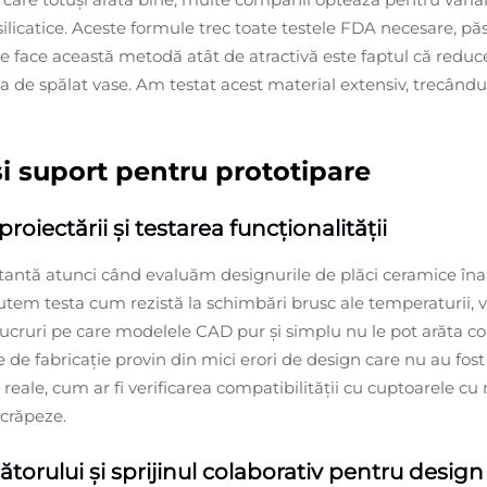
rosilicatice. Aceste formule trec toate testele FDA necesare, p
e face această metodă atât de atractivă este faptul că reduce
a de spălat vase. Am testat acest material extensiv, trecându-
și suport pentru prototipare
roiectării și testarea funcționalității
rtantă atunci când evaluăm designurile de plăci ceramice înai
utem testa cum rezistă la schimbări brusc ale temperaturii, v
e—lucruri pe care modelele CAD pur și simplu nu le pot arăta c
de fabricație provin din mici erori de design care nu au fost o
i reale, cum ar fi verificarea compatibilității cu cuptoarele 
 crăpeze.
torului și sprijinul colaborativ pentru design