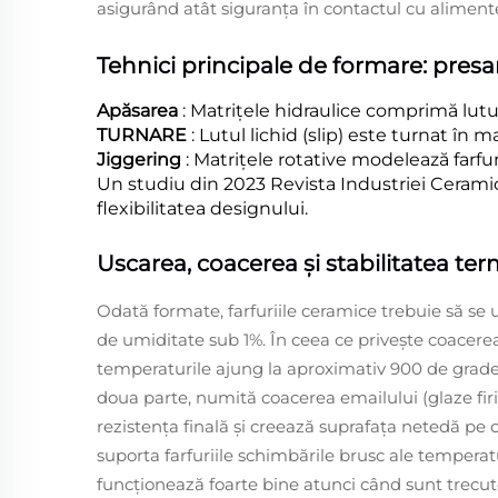
asigurând atât siguranța în contactul cu alimentele
Tehnici principale de formare: presar
Apăsarea
: Matrițele hidraulice comprimă lut
TURNARE
: Lutul lichid (slip) este turnat în 
Jiggering
: Matrițele rotative modelează farfu
Un studiu din 2023
Revista Industriei Ceram
flexibilitatea designului.
Uscarea, coacerea și stabilitatea ter
Odată formate, farfuriile ceramice trebuie să se
de umiditate sub 1%. În ceea ce privește coacerea
temperaturile ajung la aproximativ 900 de grade 
doua parte, numită coacerea emailului (glaze firi
rezistența finală și creează suprafața netedă pe
suporta farfuriile schimbările brusc ale temperat
funcționează foarte bine atunci când sunt trecute 