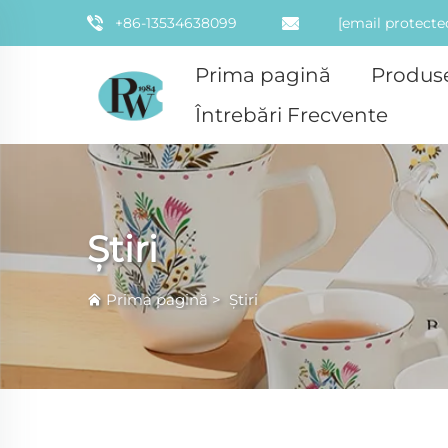
+86-13534638099
[email protecte
Prima pagină
Produs
Întrebări Frecvente
Știri
Prima pagină
>
Știri