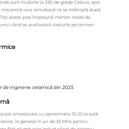
 unde sunt încălzite la 250 de grade Celsius, apoi
nță mecanică care simulează ce se întâmplă după
Toți acești pași împreună mențin ratele de
atunci când se analizează costurile pe termen
ermice
r de inginerie ceramică din 2023.
timă
locale amestecate cu aproximativ 15-20 la sută
evoie, în general în jur de 35 MPa pentru
te fără plumb care includ silicat de zirconiu