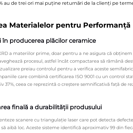
 au de trei ori mai puține returnări de la clienți pe term
area Materialelor pentru Performanță
ții în producerea plăcilor ceramice
a XRD a materiilor prime, doar pentru a ne asigura că obținem 
raveghează procesul, astfel încât compactarea să rămână dest
zualizare preiau controlul pentru a verifica aceste semifabri
niile care combină certificarea ISO 9001 cu un control stat
 37%, ceea ce reprezintă o creștere semnificativă față de rez
area finală a durabilității produsului
menteze scanere cu triangulație laser care pot detecta defec
să aibă loc. Aceste sisteme identifică aproximativ 99 din fiec