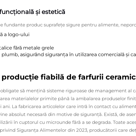
funcțională și estetică
erale fundante produc suprafețe sigure pentru alimente, nepor
ă a logo-ului
alice fără metale grele
plumb, asigurând siguranța în utilizarea comercială și ca
o producție fiabilă de farfurii ceram
 obligate să mențină sisteme riguroase de management al calit
carea materialelor primite până la ambalarea produselor finit
ei ani. La fabricarea articolelor care intră în contact cu alim
evine absolut necesară din motive de siguranță. Există, de 
ilizării în cuptorul cu microunde fără a se degrada. Toate ace
rivind Siguranța Alimentelor din 2023, producătorii care deți