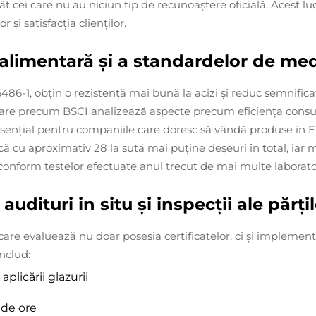
t cei care nu au niciun tip de recunoaștere oficială. Acest lu
și satisfacția clienților.
alimentară și a standardelor de med
-1, obțin o rezistență mai bună la acizi și reduc semnificat
are precum BSCI analizează aspecte precum eficiența consumu
esențial pentru companiile care doresc să vândă produse în Eur
 cu aproximativ 28 la sută mai puține deșeuri în total, iar ma
 conform testelor efectuate anul trecut de mai multe labora
audituri in situ și inspecții ale părți
 care evaluează nu doar posesia certificatelor, ci și implem
includ:
plicării glazurii
 de ore