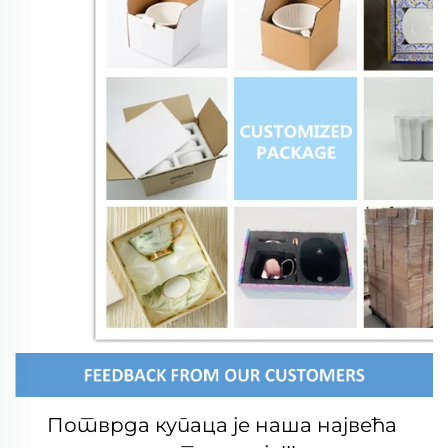
Потврда купаца је наша највећа 