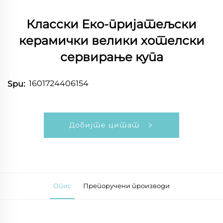
Класски Еко-пријатељски
керамички велики хотелски
сервирање купа
1601724406154
Spu:
Добијте цитат
Опис
Препоручени производи