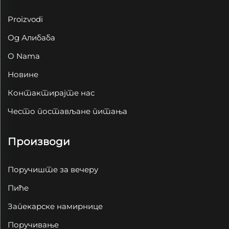
Proizvodi
Од Алибаба
O Nama
Новине
Контактирајте нас
Често постављане питања
Производи
Поручиште за вечеру
Пиће
Запекарске намирнице
Поручивање