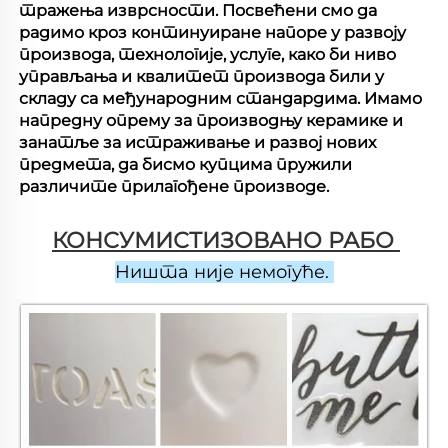
тражења изврсности. Посвећени смо да
радимо кроз континуиране напоре у развоју
производа, технологије, услуге, како би ниво
управљања и квалитет производа били у
складу са међународним стандардима. Имамо
напредну опрему за производњу керамике и
занатље за истраживање и развој нових
предмета, да бисмо купцима пружили
различите прилагођене производе.
КОНСУМИСТИЗОВАНО РАБО 
Ништа није немогуће. 