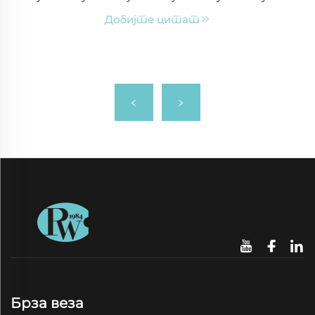
Добијте цитат
Брза веза