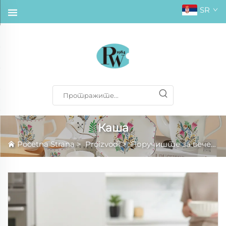
SR
Каша
Početna Strana
>
Proizvodi
>
Поручиште за вечеру