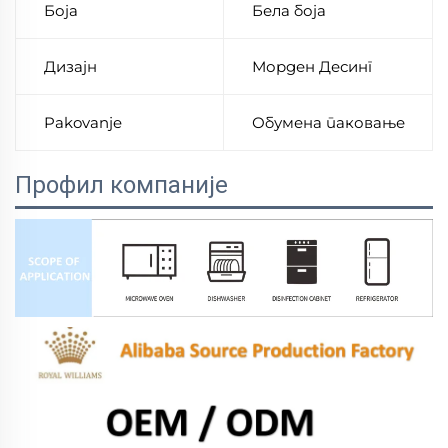
Боја
Бела боја
Дизајн
Морден Десинг
Pakovanje
Обумена паковање
Профил компаније