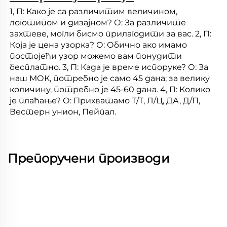
1, П: Како је са различитим величином, 
логотипом и дизајном? О: За различите 
захтеве, могли бисмо прилагодити за вас. 2, П: 
Која је цена узорка? О: Обично ако имамо 
постојећи узор можемо вам понудити 
бесплатно. 3, П: Када је време испоруке? О: За 
наш МОК, потребно је само 45 дана; за велику 
количину, потребно је 45-60 дана. 4, П: Колико 
је плаћање? О: Прихватамо Т/Т, Л/Ц, ДА, Д/П, 
Вестерн унион, Пейпал. 
Препоручени производи