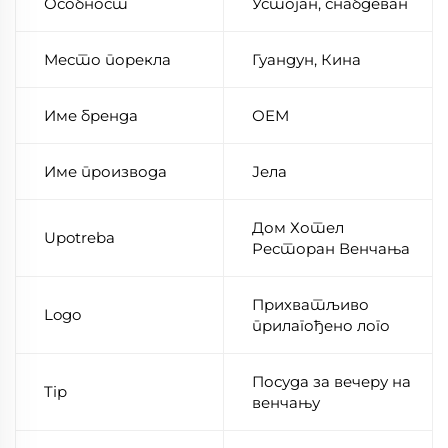
Особност
Устојан, снабдеван
Место порекла
Гуандун, Кина
Име бренда
ОЕМ
Име производа
Јела
Дом Хотел
Upotreba
Ресторан Венчања
Прихватљиво
Logo
прилагођено лого
Посуда за вечеру на
Tip
венчању