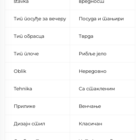
stavka
вредност
Тип посуђе за вечеру
Посуда и тањири
Тип обрасца
Тврда
Тип плоче
Рибље јело
Oblik
Нередовно
Tehnika
Са стакленим
Прилике
Венчање
Дизајн стил
Класичан