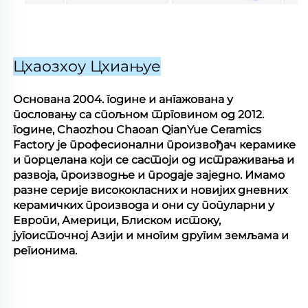
Цхаозхоу Цхиањуе
Основана 2004. године и ангажована у
пословању са спољном трговином од 2012.
године, Chaozhou Chaoan QianYue Ceramics
Factory је професионални произвођач керамике
и порцелана који се састоји од истраживања и
развоја, производње и продаје заједно. Имамо
разне серије висококласних и новијих дневних
керамичких производа и они су популарни у
Европи, Америци, Блиском истоку,
југоисточној Азији и многим другим земљама и
регионима.