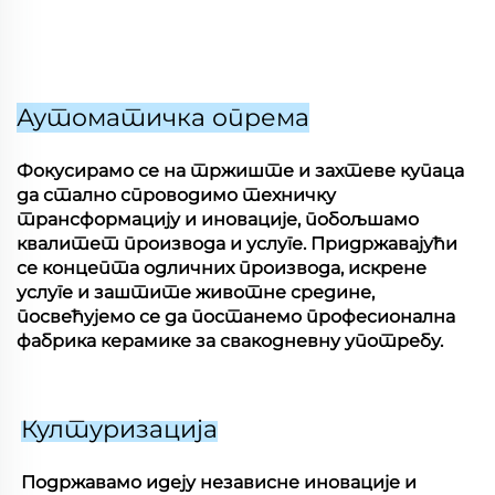
Аутоматичка опрема
Фокусирамо се на тржиште и захтеве купаца
да стално спроводимо техничку
трансформацију и иновације, побољшамо
квалитет производа и услуге. Придржавајући
се концепта одличних производа, искрене
услуге и заштите животне средине,
посвећујемо се да постанемо професионална
фабрика керамике за свакодневну употребу.
Културизација
Подржавамо идеју независне иновације и