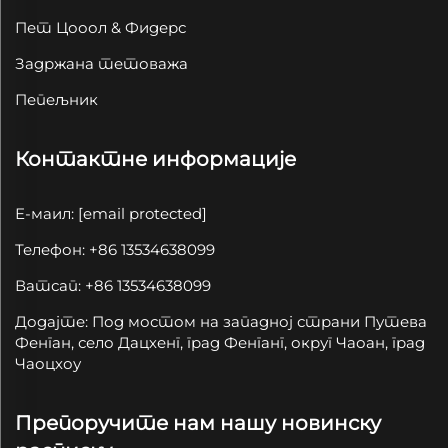
Пет Цооол & Фидерс
Задржана тетоважа
Пепељник
Контактне информације
Е-маил:
[email protected]
Телефон: +86 13534638099
Ватсап: +86 13534638099
Додајте: Под мостом на западној страни Путева
Фенган, село Дацхенг, град Фенганг, округ Чаоан, град
Чаоцхоу
Препоручите нам нашу новинску