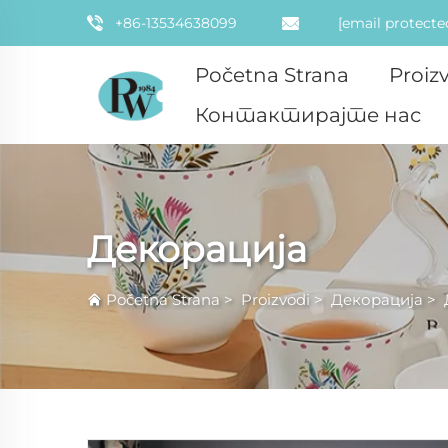
+86-13534638099
[email protecte
Početna Strana
Proiz
Контактирајте нас
Декорација
Početna Strana
>
Proizvodi
>
Декорација
>