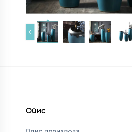
Опис
Опис производа