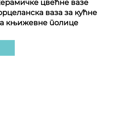
керамичке цвећне вазе
рцеланска ваза за кућне
ја књижевне полице