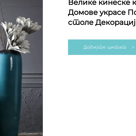
Велике кинеске 
Домове украсе По
столе Декораци
Добијте цитат