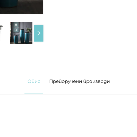
Опис
Препоручени производи