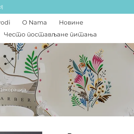
d]
vodi
O Nama
Новине
Често постављане питања
Декорација