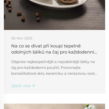
06 Nov 2025
Na co se dívat při koupi tepelně
odolných šálků na čaj pro každodenní
použití
Objevte nejbezpečnější a nejodolnější šálky na
čaj pro každodenní použití. Porovnejte
borosilikátové sklo, keramiku a nerezovou ocel z
hlediska odolnosti proti tepelnému šoku,
izolace a neškodnosti. Udělejte správnou volbu
Zjistit více
ještě dnes.