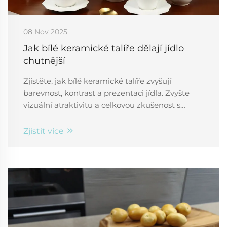
08 Nov 2025
Jak bílé keramické talíře dělají jídlo
chutnější
Zjistěte, jak bílé keramické talíře zvyšují
barevnost, kontrast a prezentaci jídla. Zvyšte
vizuální atraktivitu a celkovou zkušenost s
jídlem pomocí této kuchyňské základny.
Dozvědět se více.
Zjistit více