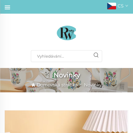
CS
Novinky
Domovská stránka
>
Novinky