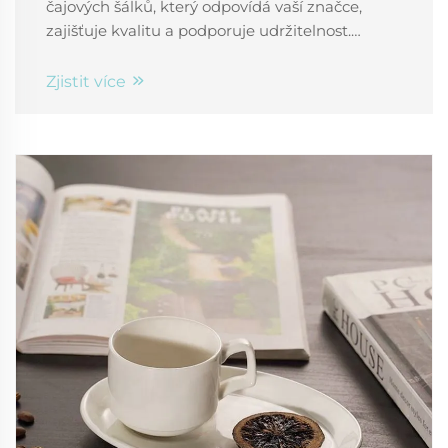
čajových šálků, který odpovídá vaší značce,
zajišťuje kvalitu a podporuje udržitelnost.
Získejte odborné tipy týkající se materiálů,
personalizace a spolehlivosti dodavatelů.
Zjistit více
Stáhněte si ještě dnes svůj bezplatný kontrolní
seznam.