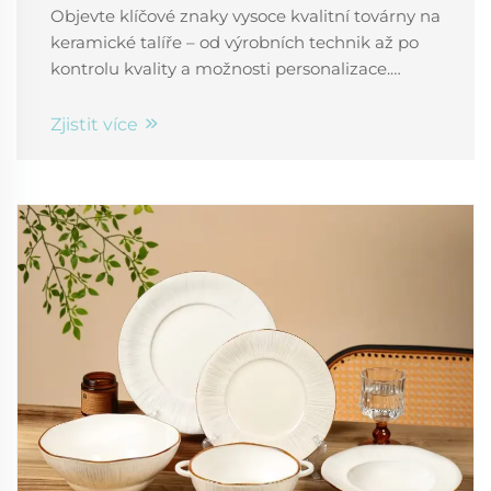
Objevte klíčové znaky vysoce kvalitní továrny na
keramické talíře – od výrobních technik až po
kontrolu kvality a možnosti personalizace.
Dělejte dnes chytřejší rozhodnutí při výběru
dodavatele.
Zjistit více