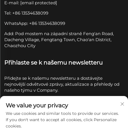
E-mail:
[email protected]
Tel: +86 13534638099
WhatsApp: +86 13534638099
Add: Pod mostem na západní straně Feng'an Road,
Dacheng Village, Fengtang Town, Chao'an District,
Chaozhou City
Přihlaste se k našemu newsletteru
Přidejte se k našemu newsletteru a dostávejte
nejnovější odvětvové zprávy, aktualizace a přehledy od
našeho týmu v Company.
Přihlásit se k
We value your privacy
odběru
We use cookies and similar tools to provide our services.
If you don't want to accept all cookies, click Personalize
Copyright © 2025 společností Chaozhou Qianyue
cookies.