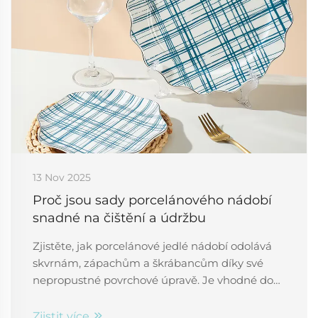
13 Nov 2025
Proč jsou sady porcelánového nádobí
snadné na čištění a údržbu
Zjistěte, jak porcelánové jedlé nádobí odolává
skvrnám, zápachům a škrábancům díky své
nepropustné povrchové úpravě. Je vhodné do
myčky, odolné a jednoduché na péči – ideální
pro rušné domácnosti i profesionály. Dozvědět
Zjistit více