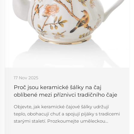
17 Nov 2025
Proč jsou keramické šálky na čaj
oblíbené mezi příznivci tradičního čaje
Objevte, jak keramické čajové šálky udržují
teplo, obohacují chuť a spojují pijáky s tradicemi
starými staletí. Prozkoumejte uměleckou
hodnotu a kulturní hloubku každého doušku.