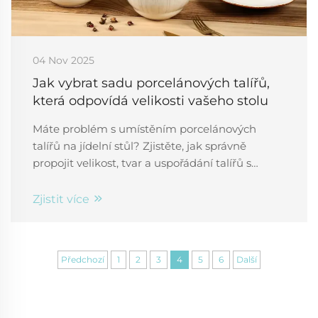
04 Nov 2025
Jak vybrat sadu porcelánových talířů,
která odpovídá velikosti vašeho stolu
Máte problém s umístěním porcelánových
talířů na jídelní stůl? Zjistěte, jak správně
propojit velikost, tvar a uspořádání talířů s
rozměry stolu pro vyvážené a elegantní
prostírání. Získejte odborné tipy už teď.
Zjistit více
Předchozí
1
2
3
4
5
6
Další