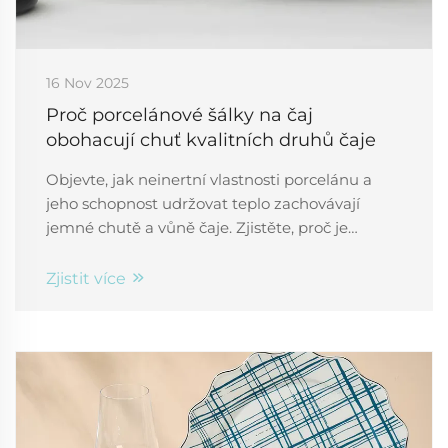
16 Nov 2025
Proč porcelánové šálky na čaj
obohacují chuť kvalitních druhů čaje
Objevte, jak neinertní vlastnosti porcelánu a
jeho schopnost udržovat teplo zachovávají
jemné chutě a vůně čaje. Zjistěte, proč je
porcelán lepší než keramika a sklo pro
optimální ochutnávání. Objevte hned.
Zjistit více