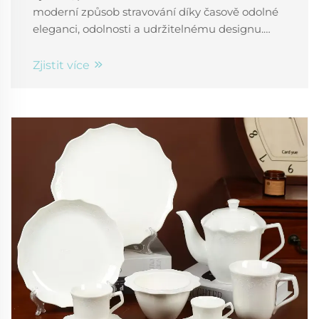
moderní způsob stravování díky časově odolné
eleganci, odolnosti a udržitelnému designu.
Zvyšte kvalitu svého stolního nádobí – objevte
výhody ještě dnes.
Zjistit více