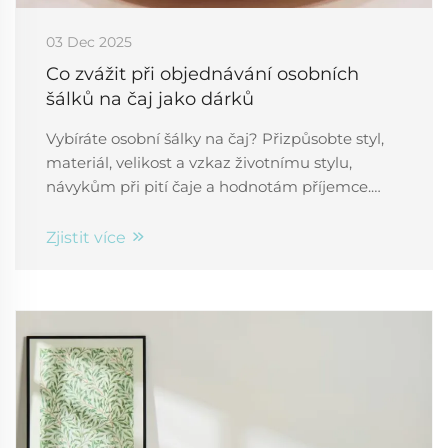
03 Dec 2025
Co zvážit při objednávání osobních
šálků na čaj jako dárků
Vybíráte osobní šálky na čaj? Přizpůsobte styl,
materiál, velikost a vzkaz životnímu stylu,
návykům při pití čaje a hodnotám příjemce.
Zvyšte účinek dárku – získejte odborné rady už
teď.
Zjistit více