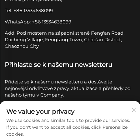
Tel: +86 13534638099
WhatsApp: +86 13534638099
Add: Pod mostem na západní straně Feng'an Road,
Dacheng Village, Fengtang Town, Chao'an District,
Chaozhou City
Přihlaste se k našemu newsletteru
Přidejte se k našemu newsletteru a dostávejte
nejnovější odvětvové zprávy, aktualizace a přehledy od
našeho týmu v Company.
Přihlásit se k
We value your privacy
odběru
We use cookies and similar tools to provide our services.
If you don't want to accept all cookies, click Personalize
Copyright © 2025 společností Chaozhou Qianyue
cookies.
Ceramics Co., Ltd.