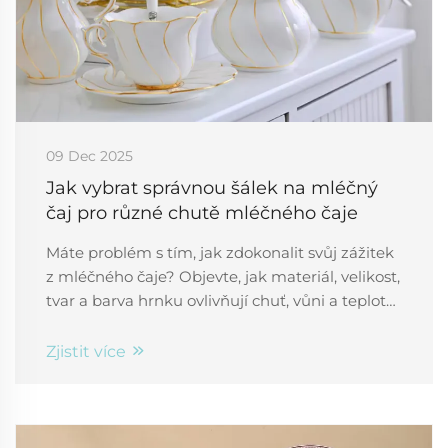
09 Dec 2025
Jak vybrat správnou šálek na mléčný
čaj pro různé chutě mléčného čaje
Máte problém s tím, jak zdokonalit svůj zážitek
z mléčného čaje? Objevte, jak materiál, velikost,
tvar a barva hrnku ovlivňují chuť, vůni a teplotu.
Vyberte si ideální keramický hrnek – získejte
odborné tipy ještě dnes.
Zjistit více