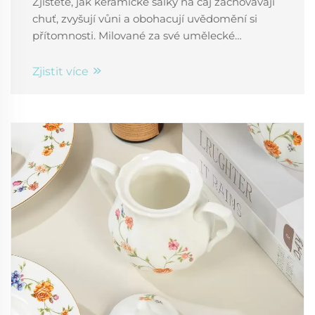
Zjistěte, jak keramické šálky na čaj zachovávají
chuť, zvyšují vůni a obohacují uvědomění si
přítomnosti. Milované za své umělecké
zpracování, udržitelnost a dědictví – objevte
bezčasovou volbu nadšenců pro čaj.
Zjistit více