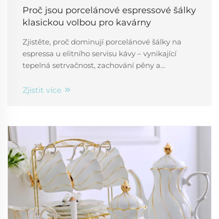
Proč jsou porcelánové espressové šálky
klasickou volbou pro kavárny
Zjistěte, proč dominují porcelánové šálky na
espressa u elitního servisu kávy – vynikající
tepelná setrvačnost, zachování pěny a
koncentrace aroma. Zvyšte vnímanou hodnotu
a přesnost chutě. Získejte průvodce schválený
Zjistit více
baristy.