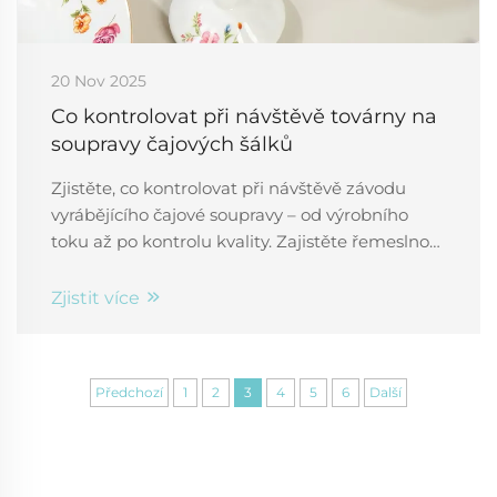
20 Nov 2025
Co kontrolovat při návštěvě továrny na
soupravy čajových šálků
Zjistěte, co kontrolovat při návštěvě závodu
vyrábějícího čajové soupravy – od výrobního
toku až po kontrolu kvality. Zajistěte řemeslnou
zručnost, konzistenci a spolehlivost. Stáhněte si
svůj kontrolní seznam.
Zjistit více
Předchozí
1
2
3
4
5
6
Další