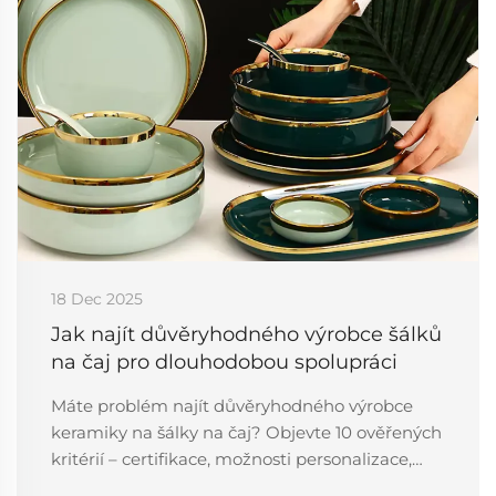
18 Dec 2025
Jak najít důvěryhodného výrobce šálků
na čaj pro dlouhodobou spolupráci
Máte problém najít důvěryhodného výrobce
keramiky na šálky na čaj? Objevte 10 ověřených
kritérií – certifikace, možnosti personalizace,
kapacita a další – která zaručí úspěch