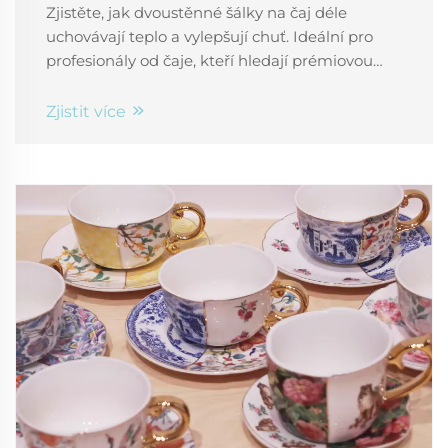
Zjistěte, jak dvoustěnné šálky na čaj déle
uchovávají teplo a vylepšují chuť. Ideální pro
profesionály od čaje, kteří hledají prémiovou
kontrolu teploty a pohodlí. Objevte výhody ještě
dnes.
Zjistit více