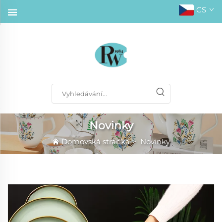
CS
Novinky
Domovská stránka
>
Novinky