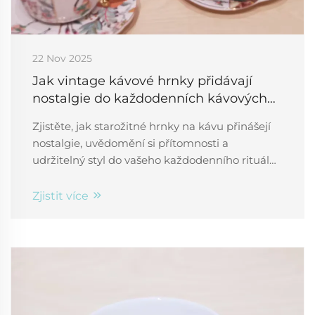
22 Nov 2025
Jak vintage kávové hrnky přidávají
nostalgie do každodenních kávových
rituálů
Zjistěte, jak starožitné hrnky na kávu přinášejí
nostalgie, uvědomění si přítomnosti a
udržitelný styl do vašeho každodenního rituálu.
Přijměte bezčasový design a emocionální
spojení ještě dnes.
Zjistit více