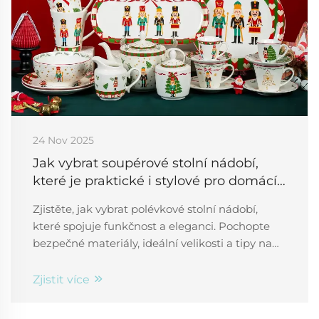
24 Nov 2025
Jak vybrat soupérové stolní nádobí,
které je praktické i stylové pro domácí
použití
Zjistěte, jak vybrat polévkové stolní nádobí,
které spojuje funkčnost a eleganci. Pochopte
bezpečné materiály, ideální velikosti a tipy na
stylizaci pro plynulý jídelní zážitek. Najděte svůj
dokonalý talíř na polévku ještě dnes.
Zjistit více