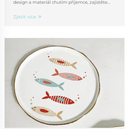
design a materiál chutím příjemce, zajistěte
odolnost a promyslete rozpočet a termín
dodání. Udělejte to správně – začněte hned.
Zjistit více