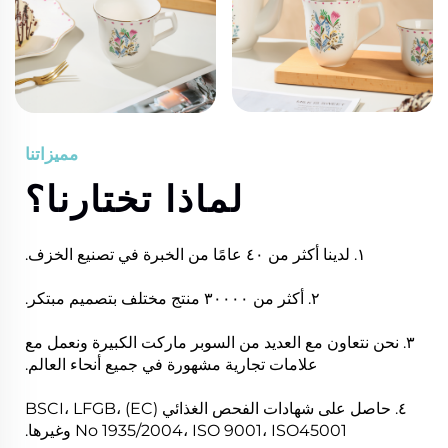
مميزاتنا
لماذا تختارنا؟
١. لدينا أكثر من ٤٠ عامًا من الخبرة في تصنيع الخزف.
٢. أكثر من ٣٠٠٠٠ منتج مختلف بتصميم مبتكر.
٣. نحن نتعاون مع العديد من السوبر ماركت الكبيرة ونعمل مع
علامات تجارية مشهورة في جميع أنحاء العالم.
٤. حاصل على شهادات الفحص الغذائي BSCI، LFGB، (EC)
No 1935/2004، ISO 9001، ISO45001 وغيرها.