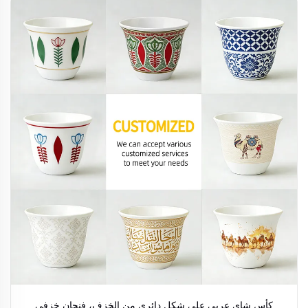
كأس شاي عربي على شكل دائري من الخزف، فنجان خزفي