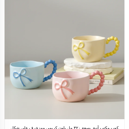
كوب مكتب أنيق بسعة ٣٢٠ مل بلون كريمي ومزخرف على شكل