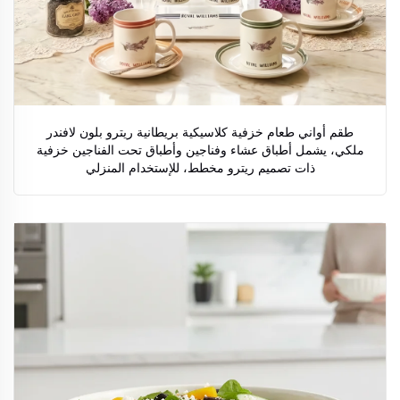
طقم أواني طعام خزفية كلاسيكية بريطانية ريترو بلون لافندر
ملكي، يشمل أطباق عشاء وفناجين وأطباق تحت الفناجين خزفية
ذات تصميم ريترو مخطط، للإستخدام المنزلي