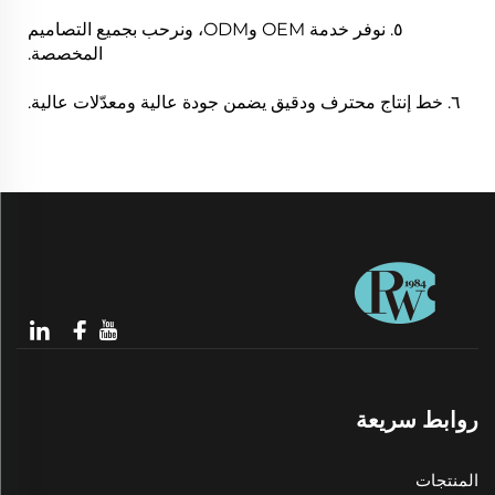
٥. نوفر خدمة OEM وODM، ونرحب بجميع التصاميم
المخصصة.
٦. خط إنتاج محترف ودقيق يضمن جودة عالية ومعدّلات عالية.
روابط سريعة
المنتجات