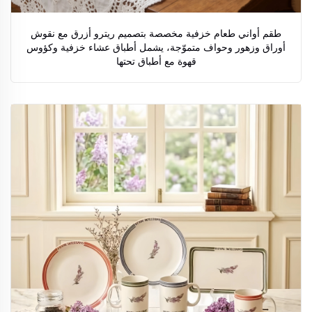
طقم أواني طعام خزفية مخصصة بتصميم ريترو أزرق مع نقوش
أوراق وزهور وحواف متموّجة، يشمل أطباق عشاء خزفية وكؤوس
قهوة مع أطباق تحتها