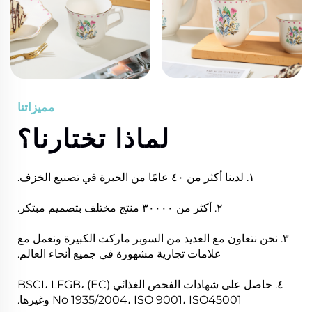
مميزاتنا
لماذا تختارنا؟
١. لدينا أكثر من ٤٠ عامًا من الخبرة في تصنيع الخزف.
٢. أكثر من ٣٠٠٠٠ منتج مختلف بتصميم مبتكر.
٣. نحن نتعاون مع العديد من السوبر ماركت الكبيرة ونعمل مع
علامات تجارية مشهورة في جميع أنحاء العالم.
٤. حاصل على شهادات الفحص الغذائي BSCI، LFGB، (EC)
No 1935/2004، ISO 9001، ISO45001 وغيرها.