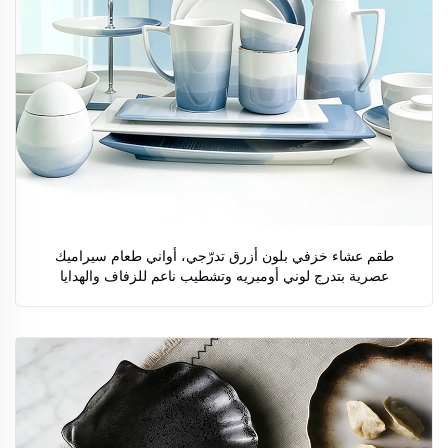
طقم عشاء خزفي بلون أزرق تدرّجي، أواني طعام سيراميك
عصرية بتدرج لوني أومبريه وتشطيب ناعم للزفاف والهدايا