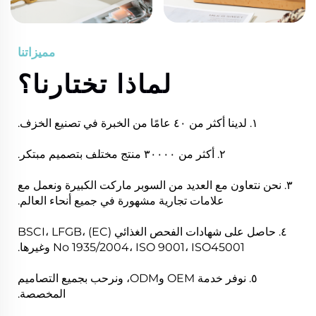
مميزاتنا
لماذا تختارنا؟
١. لدينا أكثر من ٤٠ عامًا من الخبرة في تصنيع الخزف.
٢. أكثر من ٣٠٠٠٠ منتج مختلف بتصميم مبتكر.
٣. نحن نتعاون مع العديد من السوبر ماركت الكبيرة ونعمل مع
علامات تجارية مشهورة في جميع أنحاء العالم.
٤. حاصل على شهادات الفحص الغذائي BSCI، LFGB، (EC)
No 1935/2004، ISO 9001، ISO45001 وغيرها.
٥. نوفر خدمة OEM وODM، ونرحب بجميع التصاميم
المخصصة.