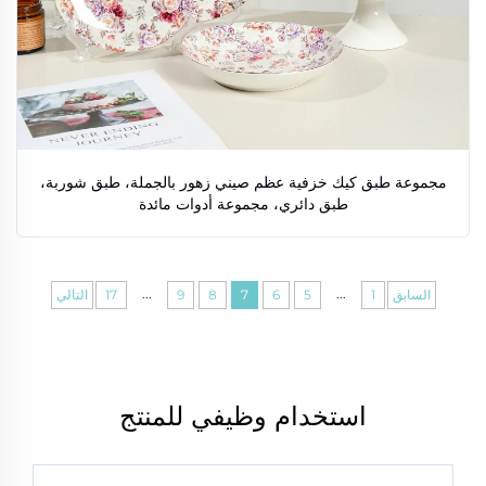
مجموعة طبق كيك خزفية عظم صيني زهور بالجملة، طبق شوربة،
طبق دائري، مجموعة أدوات مائدة
...
...
السابق
1
5
6
7
8
9
17
التالي
استخدام وظيفي للمنتج