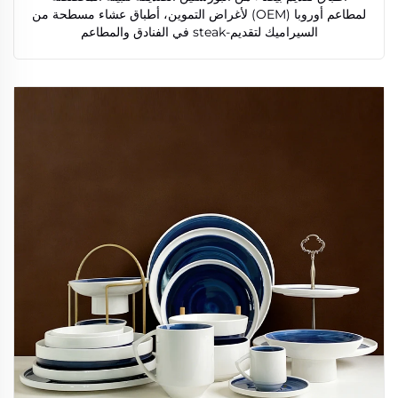
لمطاعم أوروبا (OEM) لأغراض التموين، أطباق عشاء مسطحة من
السيراميك لتقديم-steak في الفنادق والمطاعم