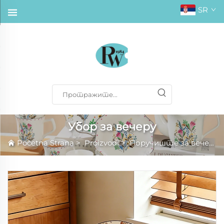
SR
Убор за вечеру
Početna Strana
>
Proizvodi
>
Поручиште за вечеру