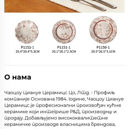
О нама
Чаоцоу Циануе Церамицс Цо, Лтд. - Профиљ
компаније Основана 1984. године, Чаоцоу Циануе
Церамицс је професионални произвођач кућне
керамике који интегрише Р&Д, производњу и
продају. Добављујемо висококвалитетне
керамичке производе власницима брендова,