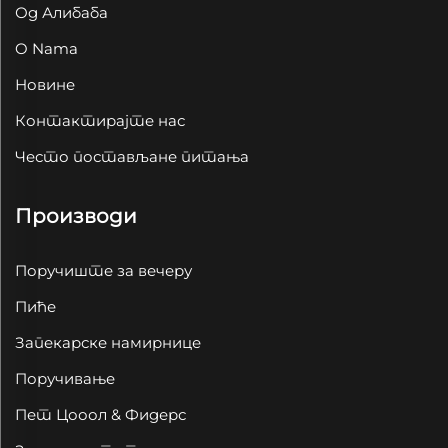
Од Алибаба
O Nama
Новине
Контактирајте нас
Често постављане питања
Производи
Поручиште за вечеру
Пиће
Запекарске намирнице
Поручивање
Пет Цооол & Фидерс