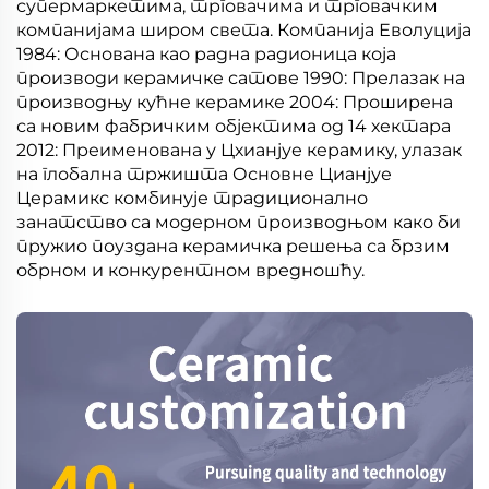
супермаркетима, трговачима и трговачким
компанијама широм света. Компанија Еволуција
1984: Основана као радна радионица која
производи керамичке сатове 1990: Прелазак на
производњу кућне керамике 2004: Проширена
са новим фабричким објектима од 14 хектара
2012: Преименована у Цхианјуе керамику, улазак
на глобална тржишта Основне Цианјуе
Церамикс комбинује традиционално
занатство са модерном производњом како би
пружио поуздана керамичка решења са брзим
обрном и конкурентном вредношћу.