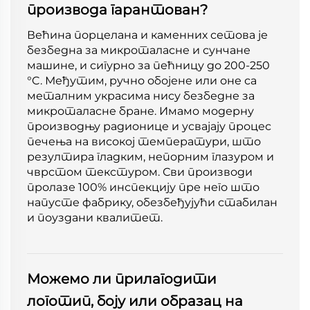
производа гарантован?
Већина порцелана и каменних сетова је
безбедна за микроталасне и сунчане
машине, и сигурно за пећницу до 200-250
°C. Међутим, ручно обојене или оне са
металним украсима нису безбедне за
микроталасне бране. Имамо модерну
производњу радионице и усвајају процес
печења на високој температури, што
резултира гладким, непорним глазуром и
чврстом текстуром. Сви производи
пролазе 100% инспекцију пре него што
напусте фабрику, обезбеђујући стабилан
и поуздани квалитет.
Можемо ли прилагодити
логотип, боју или образац на