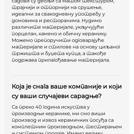
садови су дебљи са матом текстуром,
трајнији и отпорнији на срушење,
идеални за свакодневну употребу у
домовима и ресторанима. Нудимо
различите материјале, укључујући
порцелан, камено и обичну керамику.
Можемо препоручити одговарајуће
материјале и стилове на основу циљаног
тржишта и буџета купца, а такође
подржава прилагођавање материјала.
Која је снага ваше компаније и који
су ваши случајеви сарадње?
Са преко 40 година искуства у
производњи керамике, ми смо виши
производ и извоз керамичких посуђа са
комплетним производњом, тестирањем
и системом продаје. Имамо велику