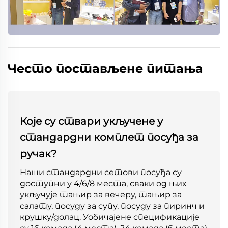
Често постављене питања
Које су ствари укључене у
стандардни комплет посуђа за
ручак?
Наши стандардни сетови посуђа су
доступни у 4/6/8 места, сваки од њих
укључује тањир за вечеру, тањир за
салату, посуду за супу, посуду за пиринч и
крушку/долац. Уобичајене спецификације