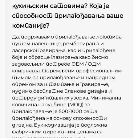
кухињским сатовима? Која је
способност прилагођавања ваше
компаније?
Да, подржавамо прилагођавање логотипа
путем налепнице, рембосирања и
ласерског гравирања, као и прилагођене
боје и обрасце глазирања како бисмо
задовољили потребе ОЕМ / ОДМ
клијената. Опремљени професионалним
тимом за прилагођавање и напредном
опремом за штампање и гравирање,
нудимо бесплатне планове дизајна и
потврду дигиталних узорка. Минимална
количина наруџбине (MOQ) за
прилагођавање је 500-1000 сета,
прилагођена на основу сложености
дизајна. Бук-кодизација је подложна
фабричким директним ценама са