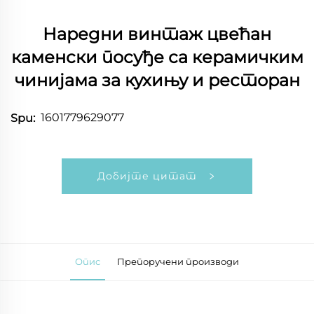
Наредни винтаж цвећан
каменски посуђе са керамичким
чинијама за кухињу и ресторан
1601779629077
Spu:
Добијте цитат
Опис
Препоручени производи