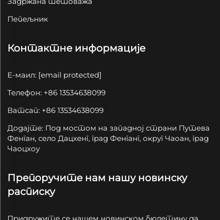
Задржана тетоважа
Пепељник
Контактне информације
Е-маил:
[email protected]
Телефон: +86 13534638099
Ватсап: +86 13534638099
Додајте: Под мостом на западној страни Путева
Фенган, село Дацхенг, град Фенганг, округ Чаоан, град
Чаоцхоу
Препоручите нам нашу новинску
расписку
Придружите се нашем новинском бюлетину да