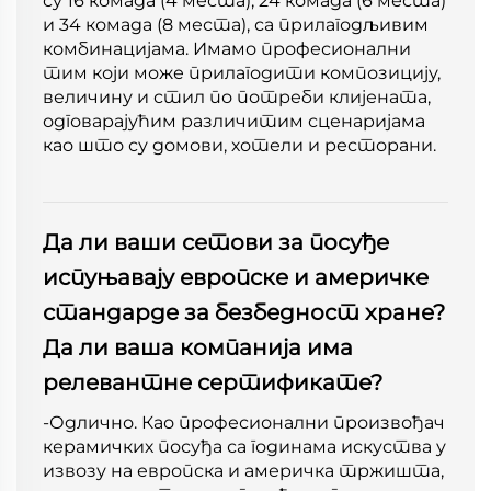
су 16 комада (4 места), 24 комада (6 места)
и 34 комада (8 места), са прилагодљивим
комбинацијама. Имамо професионални
тим који може прилагодити композицију,
величину и стил по потреби клијената,
одговарајућим различитим сценаријама
као што су домови, хотели и ресторани.
Да ли ваши сетови за посуђе
испуњавају европске и америчке
стандарде за безбедност хране?
Да ли ваша компанија има
релевантне сертификате?
-Одлично. Као професионални произвођач
керамичких посуђа са годинама искуства у
извозу на европска и америчка тржишта,