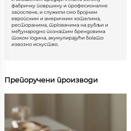
фабричку површину и професионалне
запослене, и служили смо бројним
европским и америчким хотелима,
ресторанима, трговачима на рубљи и
међународно познатим брендовима
током година, акумулирајући богато
извозно искуство.
Препоручени производи