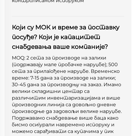
контролисаном испоруком
Који су МОК и време за поставку
посуђе? Који је капацитет
снабдевања ваше компаније?
MOQ: 2 сета за производе на залихи
(подржавају мале пробачке наруџбе); 500
сета за прилагођене наруџбе. Временско
време: 7-15 дана за производе на залихи;
30-45 дана за производњу на заказ. Имамо
велики складишни центар са
различитим инвентаризацијама и више
производних линија са довољно дневне
производње да задовољи велике наруџбе.
Подржавамо снабдевање више баца како
бисмо осигурали навремено испоруку и
можемо сарађивати са купачима у пик