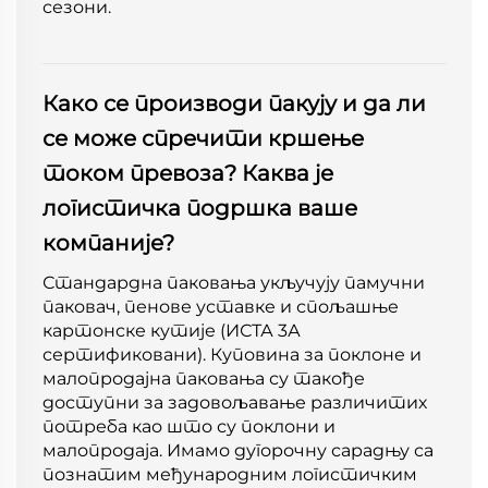
сезони.
Како се производи пакују и да ли
се може спречити кршење
током превоза? Каква је
логистичка подршка ваше
компаније?
Стандардна паковања укључују памучни
паковач, пенове уставке и спољашње
картонске кутије (ИСТА 3А
сертификовани). Куповина за поклоне и
малопродајна паковања су такође
доступни за задовољавање различитих
потреба као што су поклони и
малопродаја. Имамо дугорочну сарадњу са
познатим међународним логистичким