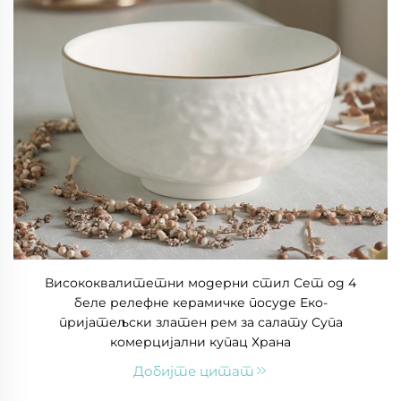
Висококвалитетни модерни стил Сет од 4
беле релефне керамичке посуде Еко-
пријатељски златен рем за салату Супа
комерцијални купац Храна
Добијте цитат