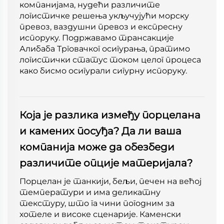
компанијама, нудећи различите
логистичке решења укључујући морску
превоз, ваздушни превоз и експресну
испоруку. Подржавамо трансакције
Алибаба Трговачког осигурања, пратимо
логистички статус током целог процеса
како бисмо осигурали сигурну испоруку.
Која је разлика између порцелана
и камених посуђа? Да ли ваша
компанија може да обезбеди
различите опције материјала?
Порцелан је танкији, бељи, печен на већој
температури и има деликатну
текстуру, што га чини погодним за
хотеле и високе сценарије. Каменски