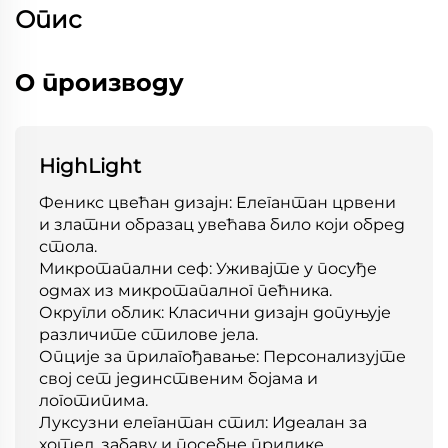
Опис
О производу
HighLight
Феникс цвећан дизајн: Елегантан црвени
и златни образац увећава било који обред
стола.
Микротапални сеф: Уживајте у посуђе
одмах из микротапалног пећника.
Округли облик: Класични дизајн допуњује
различите стилове јела.
Опције за прилагођавање: Персонализујте
свој сет јединственим бојама и
логотипима.
Луксузни елегантан стил: Идеалан за
хотел, забаву и посебне прилике.