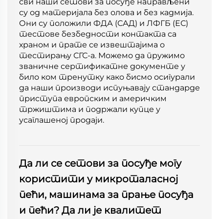
сви наши сетови за посуђе направљени
су од материјала без олова и без кадмија.
Они су положили ФДА (САД) и ЛФГБ (ЕС)
тестове безбедности контакта са
храном и прате се извештајима о
тестирању СГС-а. Можемо да пружимо
званичне сертификатне документе у
било ком тренутку како бисмо осигурали
да наши производи испуњавају стандарде
приступа европским и америчким
тржиштима и подржали купце у
усаглашеној продаји.
Да ли се сетови за посуђе могу
користити у микроталасној
пећи, машинама за прање посуђа
и пећи? Да ли је квалитет