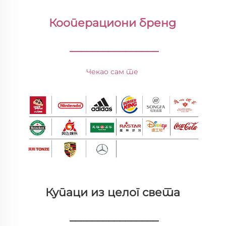
Кооперациони бренд 
________________
Чекао сам те 
Купаци из целог света 
________________