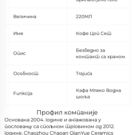
Величина
220МЛ
Име
Кофе Цоп Сет
Безбедно за
Опис
контакт са храном
Особност
Trajuća
Кафа Млеко Водна
Funkcija
шоља
Профил компаније
Основана 2004. године и ангажована у
пословању са спољном трговином од 2012.
године, Chaozhou Chaoan QianYue Ceramics