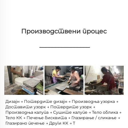
Производствени процес 
________________
Дизајн → Потврдите дизајн → Производња узорка → 
Доставити узорк → Потврдите узорк → 
Производња калупа → Сушите калупе → Тело облика → 
Тело КК → Печење бисквита → Глазирање / сликање → 
Глазирано печење → Други КК → Т 