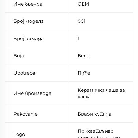
Име бренда
ОЕМ
Број модела
001
Број комада
1
Боја
Бело
Upotreba
Пиће
Керамичка чаша за
Име производа
кафу
Pakovanje
Браон кутија
Прихватљиво
Logo
прилагођено лого