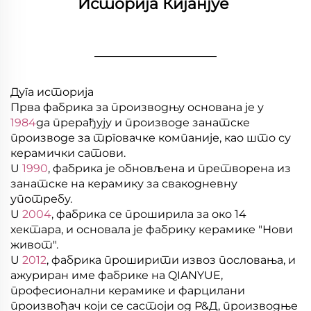
Историја Кијанјуе 
________________
Дуга историја
Прва фабрика за производњу основана је у
1984
да прерађују и производе занатске
производе за трговачке компаније, као што су
керамички сатови.
U
1990
, фабрика је обновљена и претворена из
занатске на керамику за свакодневну
употребу.
U
2004
, фабрика се проширила за око 14
хектара, и основала је фабрику керамике "Нови
живот".
U
2012
, фабрика проширити извоз пословања, и
ажуриран име фабрике на QIANYUE,
професионални керамике и фарцилани
произвођач који се састоји од Р&Д, производње