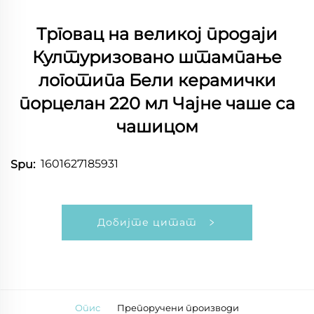
Трговац на великој продаји
Културизовано штампање
логотипа Бели керамички
порцелан 220 мл Чајне чаше са
чашицом
1601627185931
Spu:
Добијте цитат
Опис
Препоручени производи