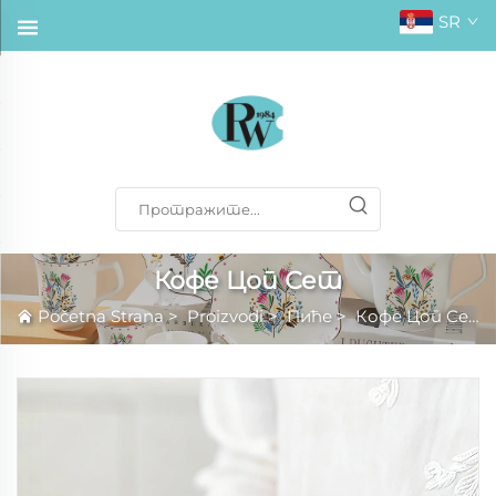
SR
Кофе Цоп Сет
Početna Strana
>
Proizvodi
>
Пиће
>
Кофе Цоп Сет