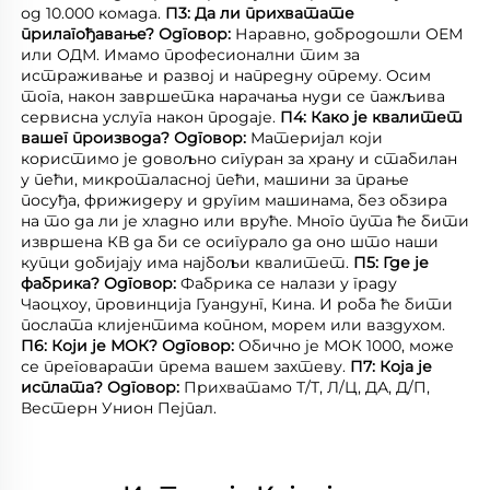
од 10.000 комада. 
П3: Да ли прихватате 
прилагођавање? 
Одговор: 
Наравно, добродошли ОЕМ 
или ОДМ. Имамо професионални тим за 
истраживање и развој и напредну опрему. Осим 
тога, након завршетка нарачања нуди се пажљива 
сервисна услуга након продаје. 
П4: Како је квалитет 
вашег производа? 
Одговор: 
Материјал који 
користимо је довољно сигуран за храну и стабилан 
у пећи, микроталасној пећи, машини за прање 
посуђа, фрижидеру и другим машинама, без обзира 
на то да ли је хладно или вруће. Много пута ће бити 
извршена КВ да би се осигурало да оно што наши 
купци добијају има најбољи квалитет. 
П5: Где је 
фабрика? 
Одговор: 
Фабрика се налази у граду 
Чаоцхоу, провинција Гуандунг, Кина. И роба ће бити 
послата клијентима копном, морем или ваздухом. 
П6: Који је МОК? 
Одговор: 
Обично је МОК 1000, може 
се преговарати према вашем захтеву. 
П7: Која је 
исплата? 
Одговор: 
Прихватамо Т/Т, Л/Ц, ДА, Д/П, 
Вестерн Унион Пејпал. 