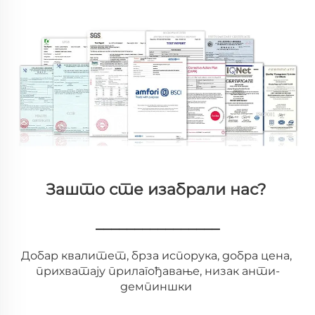
Зашто сте изабрали нас? 
________________
Добар квалитет, брза испорука, добра цена, 
прихватају прилагођавање, низак анти-
демпиншки 