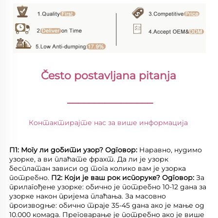
Često postavljana pitanja 
________________
Контактирајте нас за више информација 
П1: Могу ли добити узор? 
Одговор: 
Наравно, нудимо 
узорке, а ви плаћате фрахт. Да ли је узорк 
бесплатан зависи од тога колико вам је узорка 
потребно. 
П2: Који је ваш рок испоруке? 
Одговор: 
За 
прилагођене узорке: обично је потребно 10-12 дана за 
узорке након пријема плаћања. За масовно 
производње: обично траје 35-45 дана ако је мање од 
10.000 комада. Преговарање је потребно ако је више 