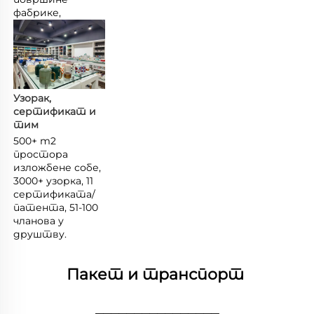
фабрике, 
Узорак, 
сертификат и 
тим 
500+ m2 
простора 
изложбене собе, 
3000+ узорка, 11 
сертификата/
патента, 51-100 
чланова у 
друштву. 
Пакет и транспорт 
________________