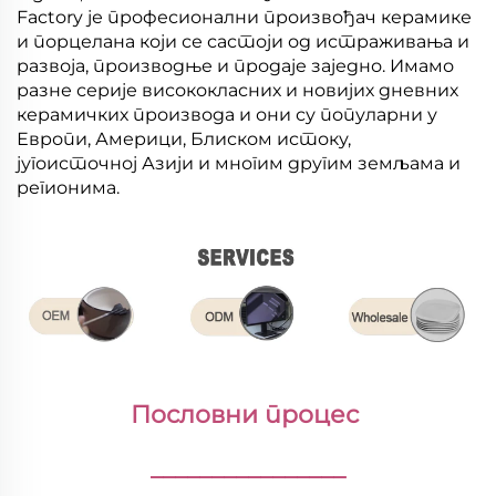
Factory је професионални произвођач керамике
и порцелана који се састоји од истраживања и
развоја, производње и продаје заједно. Имамо
разне серије висококласних и новијих дневних
керамичких производа и они су популарни у
Европи, Америци, Блиском истоку,
југоисточној Азији и многим другим земљама и
регионима.
Пословни процес 
________________