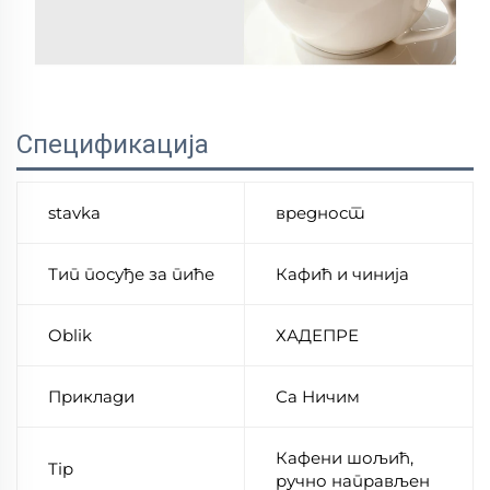
Спецификација
stavka
вредност
Тип посуђе за пиће
Кафић и чинија
Oblik
ХАДЕПРЕ
Приклади
Са Ничим
Кафени шољић,
Tip
ручно направљен