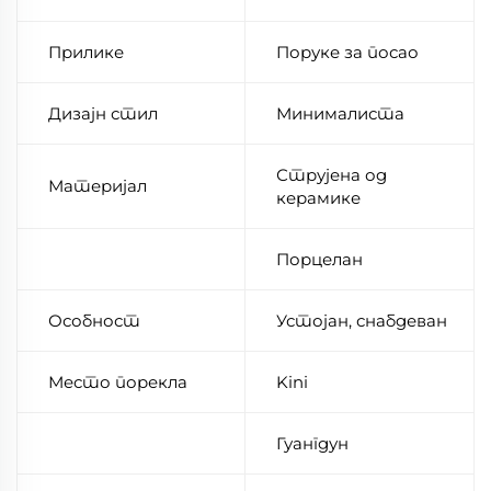
Прилике
Поруке за посао
Дизајн стил
Минималиста
Струјена од
Материјал
керамике
Порцелан
Особност
Устојан, снабдеван
Место порекла
Kini
Гуангдун