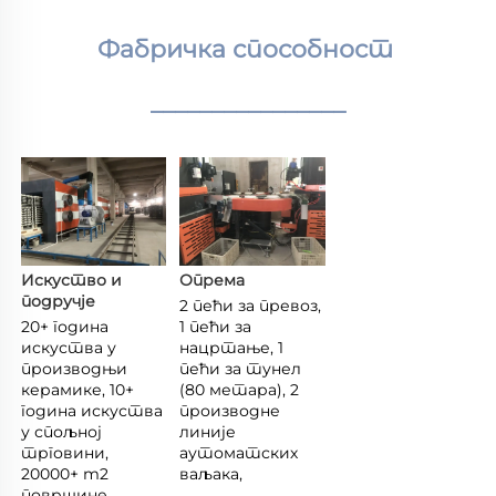
Фабричка способност 
________________
Искуство и 
Опрема 
подручје 
2 пећи за превоз, 
20+ година 
1 пећи за 
искуства у 
нацртање, 1 
производњи 
пећи за тунел 
керамике, 10+ 
(80 метара), 2 
година искуства 
производне 
у спољној 
линије 
трговини, 
аутоматских 
20000+ m2 
ваљака, 
површине 