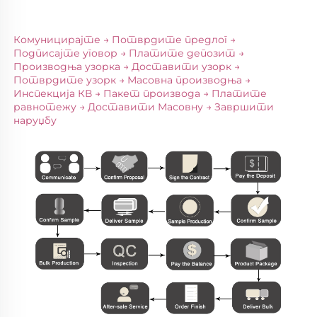
Комуницирајте → Потврдите предлог → 
Подписајте уговор → Платите депозит → 
Производња узорка → Доставити узорк → 
Потврдите узорк → Масовна производња → 
Инспекција КВ → Пакет производа → Платите 
равнотежу → Доставити Масовну → Завршити 
наруџбу 