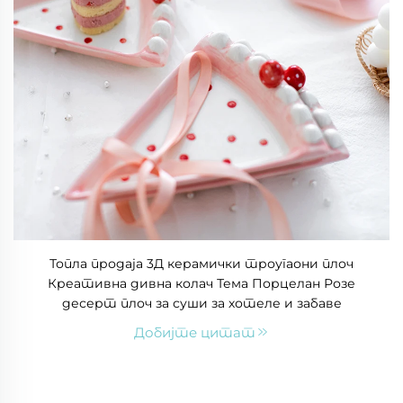
Топла продаја 3Д керамички троугаони плоч
Креативна дивна колач Тема Порцелан Розе
десерт плоч за суши за хотеле и забаве
Добијте цитат