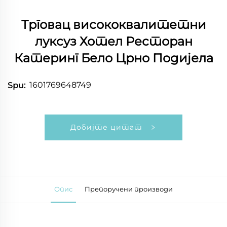
Трговац висококвалитетни
луксуз Хотел Ресторан
Катеринг Бело Црно Подијела
1601769648749
Spu:
Добијте цитат
Опис
Препоручени производи