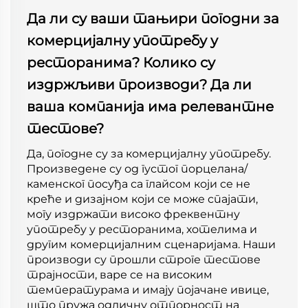
Да ли су ваши тањири погодни за
комерцијалну употребу у
ресторанима? Колико су
издржљиви производи? Да ли
ваша компанија има релевантне
тестове?
Да, погодне су за комерцијалну употребу.
Произведене су од густог порцелана/
каменског посуђа са глайсом који се не
креће и дизајном који се може спајати,
могу издржати високо фреквентну
употребу у ресторанима, хотелима и
другим комерцијалним сценаријама. Наши
производи су прошли строге тестове
трајности, варе се на високим
температурама и имају појачане ивице,
што пружа одличну отпорност на