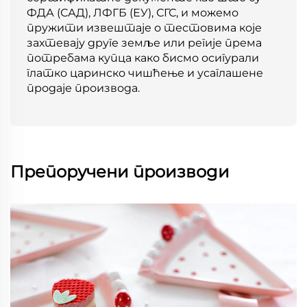
ФДА (САД), ЛФГБ (ЕУ), СГС, и можемо
пружити извештаје о тестовима које
захтевају друге земље или регије према
потребама купца како бисмо осигурали
глатко царинско чишћење и усаглашене
продаје производа.
Препоручени производи