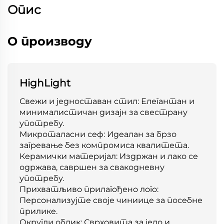
Опис
О производу
HighLight
Свежи и једноставан стил: Елегантан и
минималистичан дизајн за свестрану
употребу.
Микроталасни сеф: Идеалан за брзо
загревање без компромиса квалитета.
Керамички материјал: Издржан и лако се
одржава, савршен за свакодневну
употребу.
Прихватљиво прилагођено лого:
Персонализујте своје чиниице за посебне
прилике.
Округли облик: Сврховита за јело и