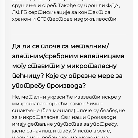
срушење и огреб. Такође су прошли ФДА,
ЛФГБ сертификације за контакт са
храном и СГС тестове издржљивости.
Да ли се плоче са металним/
златним/сребрним налепницама
могу ставити у микроталасну
пећницу? Које су опрезне мере за
употребу производа?
Не, метални украси ће изазвати искре у
микроталасној пећи; само обичне
стакљене (без метала) плоче су безбедне
за микроталасне. Сви наши производи
имају детаљне упутства за употребу,
јасно означивши табу. У исто време,
према потребама купца, можемо на