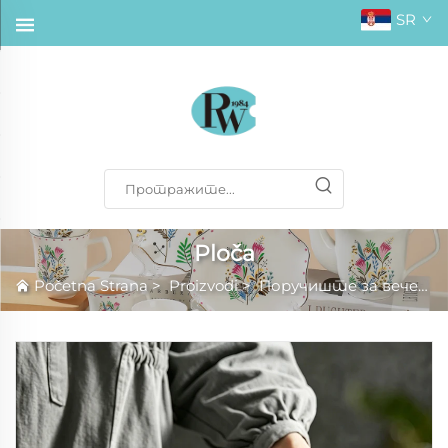
SR
Ploča
Početna Strana
>
Proizvodi
>
Поручиште за вечеру