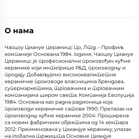
О нама
Чаоцоу Циануе Церамицс Цо, Лтд. - Профиљ
компаније Основана 1984. године, Чаоцоу Циануе
Церамицс је професионални произвођач кућне
керамике који интегрише Р&Д, производњу и
продају. Добављујемо висококвалитетне
керамичке производе власницима брендова,
супермаркетима, трговачима и трговачким
компанијама широм света. Компанија Еволуција
1984: Основана као радна радионица која
производи керамичке сатове 1990: Прелазак на
производњу кућне керамике 2004: Проширена
са новим фабричким објектима од 14 хектара
2012: Преименована у Цхианјуе керамику, улазак
на глобална тржишта Основне Цианјуе