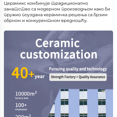
Церамикс комбинује традиционално
занатство са модерном производњом како би
пружио поуздана керамичка решења са брзим
обрном и конкурентном вредношћу.