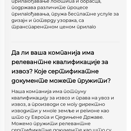
прилагођавање логотипа и обрасца,
подржава различите процесе
прилагођавања, пружа бесплатне услуге за
дизајн и потврду узорака, са
транспарентном ценом прилаго
Да ли ваша компанија има
релевантне квалификације за
извоз? Које сертификатне
документе можете пружити?
Наша компанија има потпуну
квалификацију за извоз и права на увоз и
извоз, а производи се могу директно
изводити у многе земље и регионе као
што су Европа и Сједињене Државе.
Можемо пружити релевантне
сертификатне документе као што су