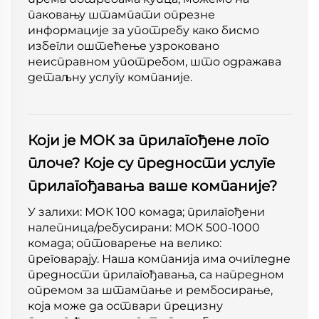
паковању штампати опрезне
информације за употребу како бисмо
избегли оштећење узроковано
неисправном употребом, што одражава
детаљну услугу компаније.
Који је МОК за прилагођене лого
плоче? Које су предности услуге
прилагођавања ваше компаније?
У залихи: МОК 100 комада; прилагођени
налепница/ребусирани: МОК 500-1000
комада; оптоварење на велико:
преговарају. Наша компанија има очигледне
предности прилагођавања, са напредном
опремом за штампање и рембосирање,
која може да оствари прецизну