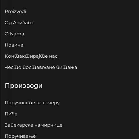
Proizvodi
Од Алибаба
O Nama
Новине
Контактирајте нас
Често постављане питања
Производи
Поручиште за вечеру
Пиће
Запекарске намирнице
Поручивање