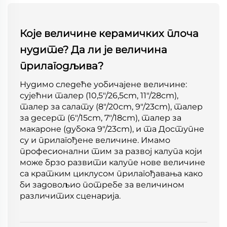
Које величине керамичких плоча
нудите? Да ли је величина
прилагодљива?
Нудимо следеће уобичајене величине:
сујећни талер (10,5"/26,5cm, 11"/28cm),
талер за салату (8"/20cm, 9"/23cm), талер
за десерт (6"/15cm, 7"/18cm), талер за
макароне (дубока 9"/23cm), и та Доступне
су и прилагођене величине. Имамо
професионални тим за развој калупа који
може брзо развити калупе нове величине
са кратким циклусом прилагођавања како
би задовољио потребе за величином
различитих сценарија.