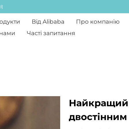
d]
одукти
Від Alibaba
Про компанію
 нами
Часті запитання
Найкращий 
двостінним