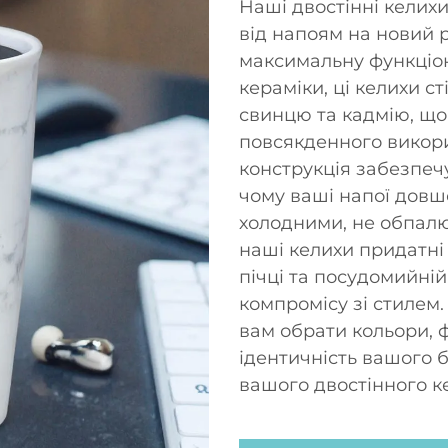
Наші двостінні келих
від напоям на новий 
максимальну функціона
кераміки, ці келихи ст
свинцю та кадмію, що
повсякденного викори
конструкція забезпеч
чому ваші напої дов
холодними, не обпалю
наші келихи придатні
пічці та посудомийні
компромісу зі стилем.
вам обрати кольори, 
ідентичність вашого 
вашого двостінного ке