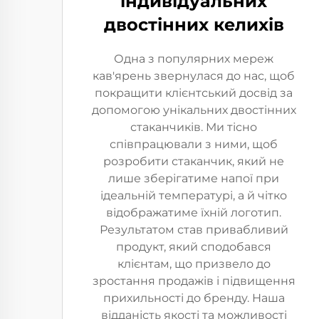
індивідуальних
двостінних келихів
Одна з популярних мереж
кав'ярень звернулася до нас, щоб
покращити клієнтський досвід за
допомогою унікальних двостінних
стаканчиків. Ми тісно
співпрацювали з ними, щоб
розробити стаканчик, який не
лише зберігатиме напої при
ідеальній температурі, а й чітко
відображатиме їхній логотип.
Результатом став привабливий
продукт, який сподобався
клієнтам, що призвело до
зростання продажів і підвищення
прихильності до бренду. Наша
відданість якості та можливості