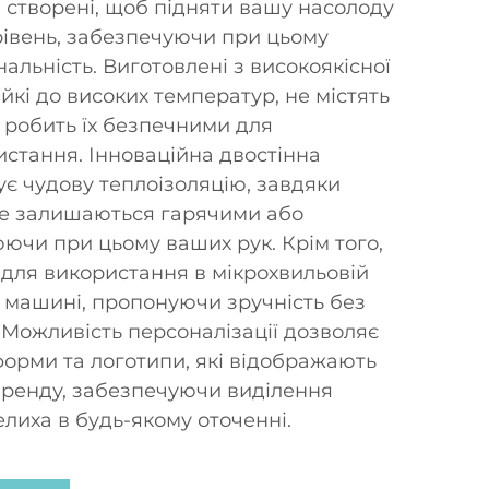
и створені, щоб підняти вашу насолоду
рівень, забезпечуючи при цьому
льність. Виготовлені з високоякісної
ійкі до високих температур, не містять
 робить їх безпечними для
стання. Інноваційна двостінна
ує чудову теплоізоляцію, завдяки
ше залишаються гарячими або
ючи при цьому ваших рук. Крім того,
 для використання в мікрохвильовій
й машині, пропонуючи зручність без
 Можливість персоналізації дозволяє
форми та логотипи, які відображають
бренду, забезпечуючи виділення
лиха в будь-якому оточенні.