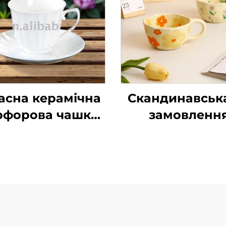
асна керамічна
Скандинавськ
рфорова чашка
замовленн
 кави об'ємом 6
термочашка, к
цій та блюдце,
чашка, жовта кв
бір, елегантна
керамічна
ашка для чаю,
фарфорова ча
рфор, кістяний
набір чашо
фор, з золотою