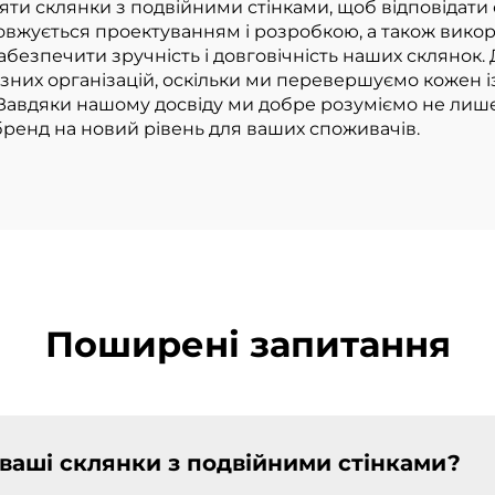
ією, чашки для
ляти склянки з подвійними стінками, щоб відповідати
овжується проектуванням і розробкою, а також вико
кави
абезпечити зручність і довговічність наших склянок
зних організацій, оскільки ми перевершуємо кожен із 
 Завдяки нашому досвіду ми добре розуміємо не лише р
бренд на новий рівень для ваших споживачів.
Поширені запитання
 ваші склянки з подвійними стінками?