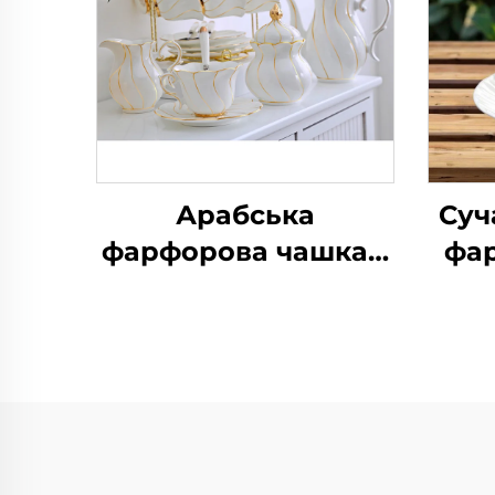
Арабська
Суч
фарфорова чашка з
фа
золотим краєм,
для
чашка для
ун
капучино еспресо,
на
білий фарфор, набір
ч
для чаю
фа
фар