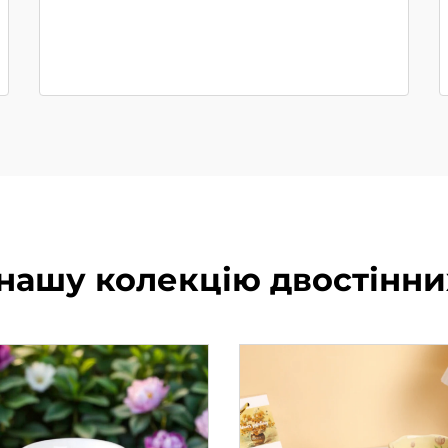
нашу колекцію двостінни