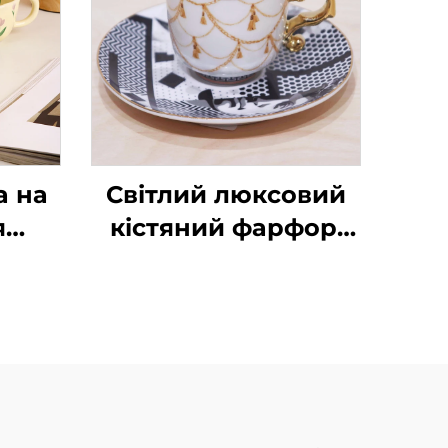
а на
Світлий люксовий
я
кістяний фарфор,
авова
європейський набір
ітка,
кавових чашок із
тарілкою,
шка,
британська
к
кераміка, висока
ніжка, набір чашок