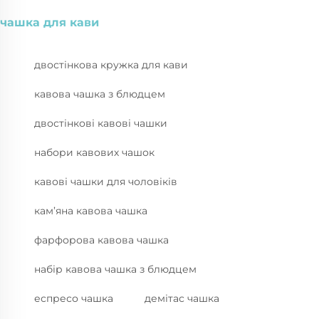
чашка для кави
двостінкова кружка для кави
кавова чашка з блюдцем
двостінкові кавові чашки
набори кавових чашок
кавові чашки для чоловіків
кам’яна кавова чашка
фарфорова кавова чашка
набір кавова чашка з блюдцем
еспресо чашка
демітас чашка