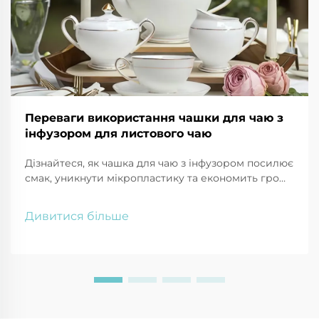
Переваги використання чашки для чаю з
інфузором для листового чаю
Дізнайтеся, як чашка для чаю з інфузором посилює
смак, уникнути мікропластику та економить гроші.
Отримуйте більше антиоксидантів, зменшуйте
відходи та насолоджуйтеся індивідуальним
Дивитися більше
заварюванням. Спробуйте вже сьогодні!