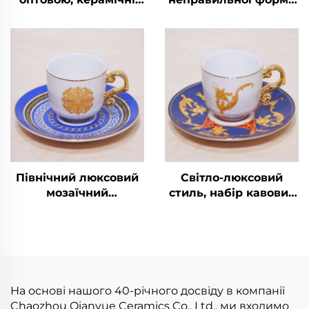
чашки для кави 10
для чаю та кави,
унцій, ручної роботи,
керамічна, з
з ручкою для лате
орнаментом піонів,
набір фарфорових
чашок із блюдцем
Північний люксовий
Світло-люксовий
мозаїчний
стиль, набір кавових
керамічний набір
чашок із кераміки та
чашок із блюдцем,
блюдця,
сучасний дизайн,
концентрована міні-
чайна церемонія,
чашка
набір для турецької
кави
На основі нашого 40-річного досвіду в компанії
Chaozhou Qianyue Ceramics Co., Ltd., ми входимо